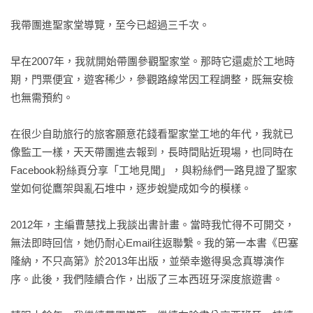
豐富的節慶活動和飲食文化，以及人氣店家、特色市集、大師
建築和作者的私房景點，等著你深入了解和發掘體驗！

我帶團進聖家堂導覽，至今已超過三千次。

巴塞隆納不是只有高第，加泰隆尼亞地區也不是只有巴塞隆
納。城郊還有羅馬遺跡遍布的古城、聖母顯靈的朝聖之地，有
早在2007年，我就開始帶團參觀聖家堂。那時它還處於工地時
浪濤洶湧的奇石岩岸，也有遺世獨立的小鎮，有盛產葡萄的酒
期，門票便宜，遊客稀少，參觀路線常因工程調整，既無安檢
鄉，也有達利瘋狂的迷幻夢境。暢遊巴塞隆納，不妨也出城走
也無需預約。

走。

在很少自助旅行的旅客願意花錢看聖家堂工地的年代，我就已
※本書四版為奇光出版《巴塞隆納，不只高第：跟著中文官方
像監工一樣，天天帶團進去報到，長時間貼近現場，也同時在
導遊深度行》【疫後最新增訂版】
Facebook粉絲頁分享「工地見聞」，與粉絲們一路見證了聖家
堂如何從鷹架與亂石堆中，逐步蛻變成如今的模樣。

2012年，主編曹慧找上我談出書計畫。當時我忙得不可開交，
無法即時回信，她仍耐心Email往返聯繫。我的第一本書《巴塞
隆納，不只高第》於2013年出版，並榮幸邀得吳念真導演作
序。此後，我們陸續合作，出版了三本西班牙深度旅遊書。
