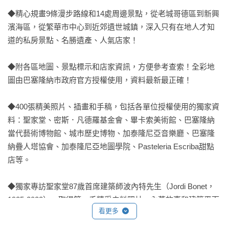
◆精心規畫9條漫步路線和14處周邊景點，從老城哥德區到新興
濱海區，從繁華市中心到近郊遺世城鎮，深入只有在地人才知
道的私房景點、名勝遺產、人氣店家！

◆附各區地圖、景點標示和店家資訊，方便參考查索！全彩地
圖由巴塞隆納市政府官方授權使用，資料最新最正確！

◆400張精美照片、插畫和手稿，包括各單位授權使用的獨家資
料：聖家堂、密斯．凡德羅基金會、畢卡索美術館、巴塞隆納
當代藝術博物館、城市歷史博物、加泰隆尼亞音樂廳、巴塞隆
納疊人塔協會、加泰隆尼亞地圖學院、Pasteleria Escriba甜點
店等。

◆獨家專訪聖家堂87歲首席建築師波內特先生（Jordi Bonet，
1925-2022），取得第一手精采史料照片、內幕故事和建築平面
看更多
圖，以及最新修建進度，深入了解高第及其曠世傑作。
