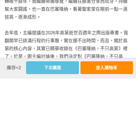
轉眼十餘年，我繼續帶團導覽，繼續在臉書分享西班牙，持續
幫大家闢謠，也一直在巴塞隆納，看著聖家堂在眼前一點一滴
拔高，逐漸成形。

去年底，主編提議在2026年高第逝世百週年之際出版專書。我
翻開早已排滿行程的行事曆，實在挪不出時間，而且，關於高
第的核心內容，其實已精華收錄在《巴塞隆納，不只高第》裡
了。於是，跟主編討論後，我們決定對《巴塞隆納，不只高
第》進行全面修訂：刪除過時資訊，並特別增補聖家堂與高第
庫存=2
下次購買
放入購物車
相關章節和最新內容，以新版面貌向大師致敬，紀念高第逝世
100週年。

聖家堂是一座持續建造中的教堂。在工地時期，我曾用解析度
極低的相機與手機拍下許多珍貴的「歷史」，甚至曾捕捉到當
看更多
時的首席建築師Jordi Bonet在現場的身影。

提到首席建築師波內特（Jordi Bonet）先生，就想起初識他的
作者資料
經驗。2006年聖家堂免費開放居民參觀那天，我帶家人入內，