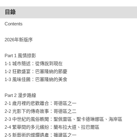
◆書末附錄旅遊資訊，從氣候到治安、從交通到住宿、從飲食
目錄
到購物、從景點觀光到夜生活娛樂、從如何認路到如何退稅，
再到遺失金錢證件如何應變，一應俱全，清楚翔實！

Contents

◆隨書另附贈巴塞隆納拉頁全地圖&4款高第建築精美書卡。

2026年新版序

在高第逝世百週年的2026年，聖家堂的最新修建進度如何？能
Part 1 風情掠影

如期在今年完工嗎？

1-1 城市簡述：從傳說到現在

疫情過後至今，巴塞隆納有些什麼改變？

1-2 狂歡盛宴：巴塞隆納的節慶

哪些店家關門？又新增了哪些熱門景點和人氣夯店？

1-3 風味佳餚：巴塞隆納的美食

如果你對巴塞隆納的印象，仍停留在1992年主辦的奧運、成績
Part 2 漫步路線

傲人的足球隊、奇幻繽紛的高第建築，

2-1 歲月裡的悲歡離合：哥德區之一

快跟著專業官方導遊，一探最璀璨豐富也最真實深入的巴塞隆
2-2 光影下的傳奇故事：哥德區之二

納！

2-3 中世紀的風俗軼聞：聖佩雷區、聖卡德琳娜區、海岸區

2-4 繁華間的多元繽紛：蘭布拉大道、拉巴爾區

巴塞隆納，位於地中海西岸，擁有2000年文明歷史和百萬人
2-5 新藝術的燦爛遺產：擴建區之一
