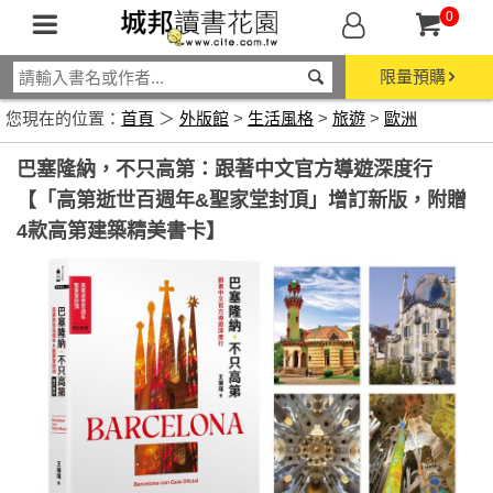
0
限量預購
您現在的位置：
首頁
＞
外版館
>
生活風格
>
旅遊
>
歐洲
巴塞隆納，不只高第：跟著中文官方導遊深度行
【「高第逝世百週年&聖家堂封頂」增訂新版，附贈
4款高第建築精美書卡】