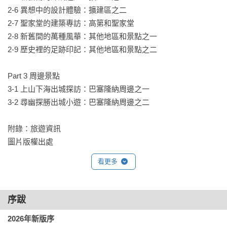
口，是加泰隆尼亞自治區首府，也是西班牙第二大城。自1992
2-6 異想中的設計體驗：擴建區之二

年成功舉辦奧運後獲得舉世矚目，打響國際名聲。如今，這個
2-7 聖家堂的建築專訪：高第和聖家堂

多元現代的大都會已躋身旅遊大城，2025年接待1600萬人次外
2-8 新舊間的萬種風華：其他地區和景點之一

國觀光客，不但被聯合國教科文組織列為「創意城市文學之
2-9 歷史裡的足跡印記：其他地區和景點之二

都」，還因舉辦世界行動通訊大會而贏得「世界手機之都」 
（Mobile World Capital）的封號。

Part 3 周邊景點

3-1 上山下海出城探訪：巴塞隆納周邊之一

終年燦爛的陽光和連綿4.58公里的海灘、舉世聞名的世界遺產和
3-2 尋幽探勝出城小遊：巴塞隆納周邊之二

千年古蹟、各種博物館和展覽空間、豐富多采的藝文活動、百
年老店和時尚品牌、星級料理、Tapas小吃和誘人甜點、加泰隆
附錄：旅遊資訊

尼亞現代主義建築和當代建築大師作品等種種優勢條件，讓巴
圖片版權出處
塞隆納即使身處歐債風暴和西班牙經濟蕭條危機中，仍不減其
看更多
風華，依舊屹立不搖！

而在古老的舊建築和創新的當代建築的新舊融合並存之間，巴
序跋
塞隆納有大城的喧囂、古城的悠靜和現代都市的活力。每個景
點背後，都有她動人的歷史故事、民俗風情和文化底蘊，還有
2026年新版序