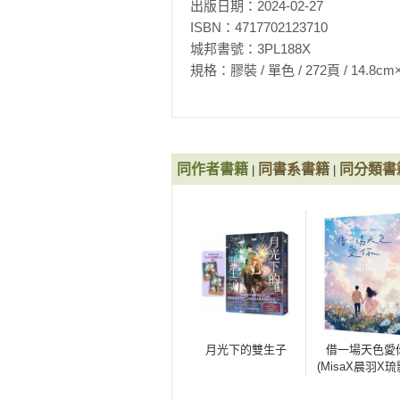
出版日期：2024-02-27

睡》《很久很久以前》《湖岸邊的黑
（完）》《當風止息時04被扼殺的
ISBN：4717702123710

　　「好吧，我同意，有時候還是
視者》《當風止息時02亡靈的筆記本
城邦書號：3PL188X

不要去天使放鬆一下呢？」

璃鬼殺(L夾珍藏版)》《青春副作
規格：膠裝 / 單色 / 272頁 / 14.8cm×21cm 
的貓》《總會有一天》《第二次初
　　「不了，今天有點累，而且天使
　　謝如瑾卻露出神祕的表情搖著食
同作者書籍
同書系書籍
同分類書
|
|
　　「啊？真假？」我很驚訝，但
始加入自宇宙的行列，所以這並沒什
　　「反正妳也不喜歡去天使被男
所以我們今天要不要就一起去體驗一
　　謝如瑾的提議很誘人，我認真想
月光下的雙生子
借一場天色愛
　　「耶，太好了！那我們晚上見啦
(MisaX晨羽X琉
瑪琪朵最強心
　　天使，是我們近期很喜歡去的