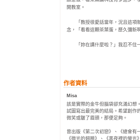
開教室。

　　「教授很愛話當年，況且這項
念，「看看這顆茶葉蛋，歷久彌新啊
　　「妳在講什麼啦？」我忍不住一
　　「妳懂我要講什麼。」她朝我瞇
　　「我沒有抄筆記呀。」

作者資料
　　「我有看見妳複製到雲端了！」
Misa 
該是實際的金牛但腦袋卻充滿幻想
　　「如果我今天剛好是手抄筆記，
試圖寫出最完美的結局。希望創作
微笑或皺了眉頭，那便足夠。

　　「當然借啊，我拍照下來不就得
曾出版《第二次初戀》、《總會有
　　嘖，聰明。

《微光的翅膀》、《黑夜裡的螢光