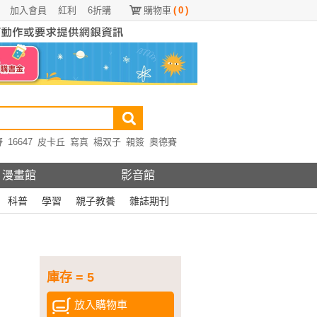
加入會員
紅利
6折購
購物車
(
0
)
野
16647
皮卡丘
寫真
楊双子
親簽
奧德賽
漫畫館
影音館
科普
學習
親子教養
雜誌期刊
庫存 = 5
放入購物車