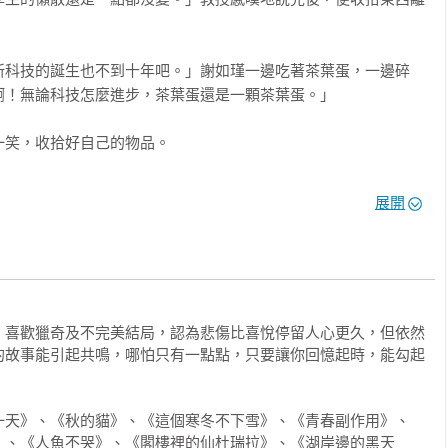
新科技的誕生也不到十年吧。」謝如瑾一邊吃著茶葉蛋，一邊碎
！無論科技怎麼進步，茶葉蛋還是一顆茶葉蛋。」

笑，收拾好自己的物品。

眼，然後說：「借我！剛才上課的筆記！」

展開
謝如瑾賊賊地笑著。

。喜歡獵奇及不完美結局，認為悲傷比喜悅停留人心更久，但依然
妳還會借嗎？」

的故事能引起共鳴，哪怕只有一點點，只要讓你回憶起時，能勾起
了。」

一天》、《秋的貓》、《這個寒冬不下雪》、《青春副作用》、
》、《人魚不哭》、《閣樓裡的仙杜瑞拉》、《湖岸邊的黑天