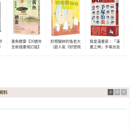
作
黃魚聽雷【20週年
好想變帥的兔老大
我是漫畫家：「漫
譚
全新插畫增訂版】
（超人氣《好想飛
畫之神」手塚治虫
精
的兔老大》系列最
唯一親筆自傳（全
新作品）
球獨家隨書贈手塚
漫畫書衣海報）
資料

