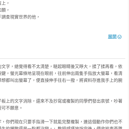
上，

願，

調查現實世界的他，

展開
又痛苦。
的文字，總覺得看不太清楚，瞇起眼睛後又睜大，揉了揉再看，依
按鍵，螢光幕倏地呈現在眼前，往前伸出兩隻手指放大螢幕，看清
想想都叫出螢幕了，便直接伸手往右一撥，將資料存進我手上的腕
子板上的文字消除，還來不及抄寫或複製的同學們發出哀號，吵著
可不願意。

字，你們現在只要手指滑一下就能完整複製，連這個動作你們也不
學生的懶散還是一點都沒變。」教授感嘆地說完後，便收拾東西離