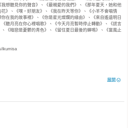
《我想聽見你的聲音》、《最親愛的我們》、《那年夏天，她和他
現在手指一滑就可以把上課資料複製下來，為什麼妳還會來不及複
的花》、《嘿，好朋友》、《我在昨天等你》、《小羊不會唱情
謝如瑾的腕帶內，帶點指責地說。

想你在我的故事裡》、《你是星光燦爛的緣由》、《來自遙遠明日
、《聽月亮在你心裡唱歌》、《今天月亮暫時停止轉動》、《謊言
耶，就算全是漢字，但意思跟中文差這麼多，這不只是上日文課，
》、《暗戀是憂鬱的青色》、《留住夏日最後的蟬鳴》、《當風止
，我光是克制瞌睡蟲就已經很厲害了，哪還有空複製啊！」謝如瑾
。

ikumisa

由。」

吐舌笑了下。

展開
的貓【紀念版】》《第二次初戀【紀念版】》《總會有一天【紀念
，往下一堂課的教室走去。

】》《留住夏日最後的蟬鳴》《暗戀是憂鬱的青色》《暗戀是憂鬱
愛的，這也是戀愛》《謊言後遺症》《今天月亮暫時停止轉動》
就可以互傳訊息了，為什麼我們還要來學校上課啊？」謝如瑾吃著
你心裡唱歌》《回到月亮許諾的那天》《來自遙遠明日的妳
）》《你是星光燦爛的緣由》《愛情，你不存在》《我想你在我的
羊不會唱情歌》《嘿，好朋友》《我在昨天等你》《世界唯一的
》《那年夏天，她和他和她》《最親愛的我們》《無盡之境
，那我們就沒辦法交朋友啦。」我說著大人們的八股文句，「交流
音》《無盡之境02追尋》《無盡之境01長生》《在沒有你的世界沉