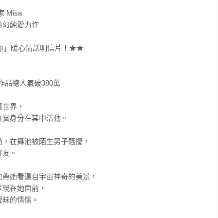
isa

幻純愛力作

你」暖心情話明信片！★★

品總人氣破380萬

世界，

實身分在其中活動。

，在舞池被陌生男子騷擾，

友。

帶她看遍自宇宙神奇的美景，

現在她面前，

昧的情愫。
