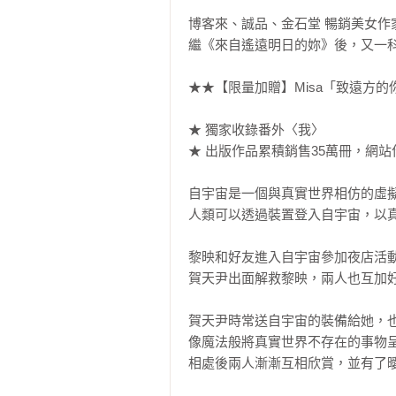
博客來、誠品、金石堂 暢銷美女作家 M
繼《來自遙遠明日的妳》後，又一科
★★【限量加贈】Misa「致遠方的
★ 獨家收錄番外〈我〉

★ 出版作品累積銷售35萬冊，網站作
自宇宙是一個與真實世界相仿的虛擬
人類可以透過裝置登入自宇宙，以真
黎映和好友進入自宇宙參加夜店活動
賀天尹出面解救黎映，兩人也互加好
賀天尹時常送自宇宙的裝備給她，也
像魔法般將真實世界不存在的事物呈
相處後兩人漸漸互相欣賞，並有了曖