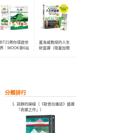
BT21帶你環遊世
蓋洛威教授的人生
界：MOOK第6站
財富課（限量加贈
──九州【附獨家贈
【普通人的24個致
品】
富常識】特典拉
頁）：觀念x紀律x
工作x配置，完整理
解股、債、基金、
房地產的基本邏
輯，一生不為錢煩
分類排行
惱
寂靜的緯線（《歐普拉雜誌》盛讚
「奇蹟之作」）