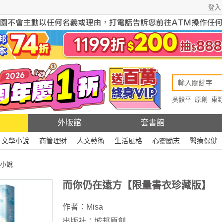
登入
吳毅平
原創
東
原創
Rewire
外版館
套書館
文學小說
商管理財
人文藝術
生活風格
心靈勵志
醫療保健
小說
而你仍在遠方【限量書衣珍藏版】
作者：
Misa
出版社：
城邦原創