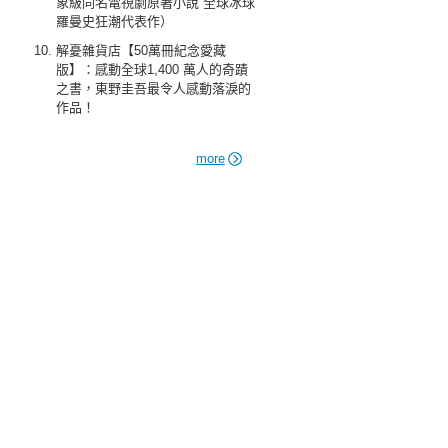
象級同名電視劇原著小說 全球冰球
羅曼史狂潮代表作）
解憂雜貨店【50萬冊紀念愛藏
版】：感動全球1,400 萬人的奇蹟
之書，東野圭吾最令人感動落淚的
作品！
more