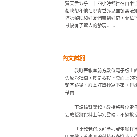
賀天尹似乎二十四小時都掛在自宇宙
黎映想和他在現實世界見面卻無法如
這讓黎映和好友們感到好奇，並私下
最後有了驚人的發現……

原來愛情，在現實面前，如此幸福
內文試閱
　　我盯著教室前方數位電子板上
舊感覺模糊，於是我按下桌面上的
楚字跡後，原本打算抄寫下來，但
帶內。

　　下課鐘聲響起，教授將數位電
要教授將資料上傳到雲端，不過教授
　　「比起我們以前手抄或電腦打
願意做，看來無論科技有多進步，