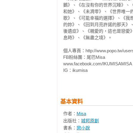
鵝》、《在沒有你的世界沉睡》、
　　「但我跟教授一樣疑惑，明明
和她》、《未凋零》、《世界唯一
製？」我一邊將手上腕帶的檔案滑至
歌》、《可能幸福的選擇》、《我
的妳》、《回到月亮許諾的那天》
　　「拜託，這堂課是《萬葉集》
後遺症》、《親愛的，這也是戀愛
還是上文言文！雙重燒腦的情況下
息時》、《無盡之境》。

說得理直氣壯，我差點都被她說服了
個人專頁：http://www.popo.tw/users/
FB粉絲團：尾巴Misa

　　「別為妳偷玩手機這件事情找理
www.facebook.com/IKUMISAMISA

IG：ikumisa

　　「被妳發現啦，嘿嘿。」謝如瑾
相關著作：《而你仍在遠方》《秋
　　我們提著背包，走出百人大教室
版】》《這個寒冬不下雪【紀念版
的青色【限量作者親簽版】》《親
基本資料
　　「科技都進步到兩台機器靠近
《被月亮禁錮的時光》《聽月亮在
第二顆茶葉蛋。

（下）》《來自遙遠明日的妳（上
作者：
Misa
故事裡》《可能幸福的選擇》《小
出版社：
城邦原創
花》《戀愛本就是場病》《未凋零
　　「因為如果都在家裡遠端上課
書系：
戀小說
03（完）抉擇》《我想聽見你的聲
可是很重要的。」
