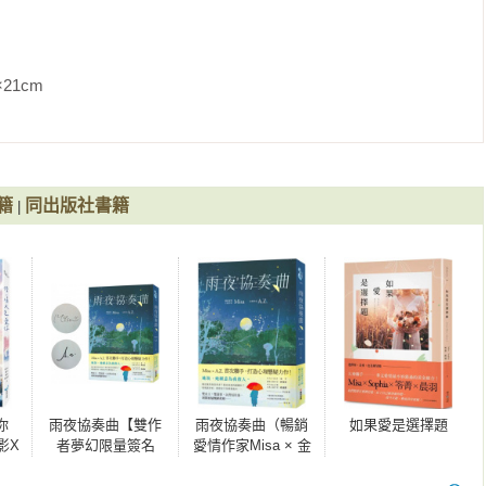
天鵝》《閣樓裡的仙杜瑞拉》《當風止息時05忘卻的思念
真相》《人魚不哭》《她們》《黑夜裡的螢光》《當風止息時03窺
需要一點身體互動。」謝如瑾不懷好意地笑著，「所以說，今天要
》《微光的翅膀》《當風止息時 01琉璃鬼殺》《當風止息時 01琉
用》《戀之四季：春夏秋冬系列番外合輯》《這個寒冬不下雪》《秋
               
戀》
人太多。」每次去天使都會被陌生人毛手毛腳，我實在不喜歡。

指，「天使也加入自宇宙囉！」

籍
同出版社書籍
|
轉念一想，大品牌就不用說了，現在很多小品牌與獨立商店也都開
麼好意外的。

人吃豆腐，但又不可否認天使的音樂實在好聽，況且妳不太喝酒，
下自宇宙的天使呢？」

了一下，最後點頭答應。

你
雨夜協奏曲【雙作
雨夜協奏曲（暢銷
如果愛是選擇題
。」

影X
者夢幻限量簽名
愛情作家Misa × 金
動聯
版】
獎作家A.Z.驚喜聯
夜店之一，裡頭播放的音樂好聽、酒水好喝，帥哥也多，但或許是