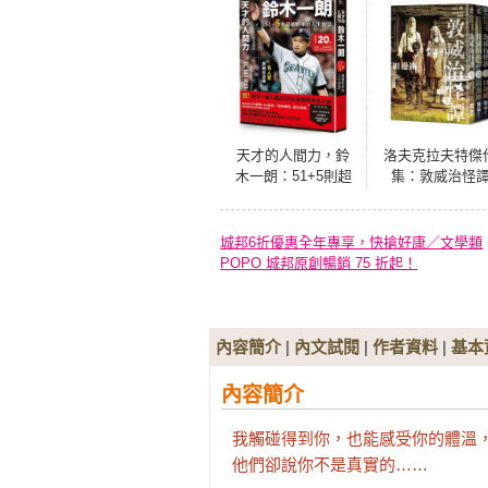
天才的人間力，鈴
洛夫克拉夫特傑
木一朗：51+5則超
集：敦威治怪
越野球的人生智慧
（隨書附贈原畫
【名人堂增訂特典
緻酷卡）
版，附贈「朗神傳
城邦6折優惠全年專享，快搶好康／文學類
奇」書衣海報】
POPO 城邦原創暢銷 75 折起！
內容簡介
|
內文試閱
|
作者資料
|
基本
內容簡介
我觸碰得到你，也能感受你的體溫，
他們卻說你不是真實的……