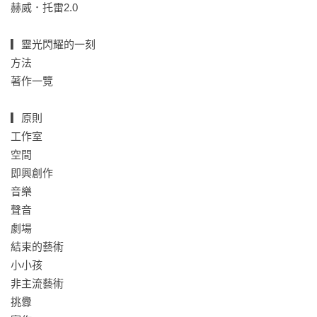
●音符躍動帶出的驚喜滋養了我的創作。我朗讀的時候，我的書
赫威．托雷2.0

就是樂譜，我的聲音與其說是語言，更像是音樂。聲音和影像
產生關聯，音樂就迴響在書頁之間，不管那本書是什麼語言。

▎靈光閃耀的一刻

●創作必須是不穩定的，因為它的反義就是穩定，在穩定中什麼
方法

都不會發生。

著作一覽

【赫威．托雷童書作品獲獎紀錄】

▎原則

★波隆納兒童書展拉加茲獎

工作室

★法國女巫獎

空間

★日本幼兒園繪本大賞

即興創作

★義大利安德森最佳藝術書籍獎

音樂

★美國《紐約時報》暢銷排行榜

聲音

★美國《出版人週刊》年度最佳童書

劇場

★入選美國圖書館協會兒童圖書委員會（ALSC）傑出童書

結束的藝術

★入選瑞士國際少年兒童圖書評議會（IBBY）榮譽書單

小小孩

★博客來、誠品等各大通路暢銷榜童書暢銷榜

非主流藝術

★好書大家讀：最佳少年兒童讀物獎

挑釁
