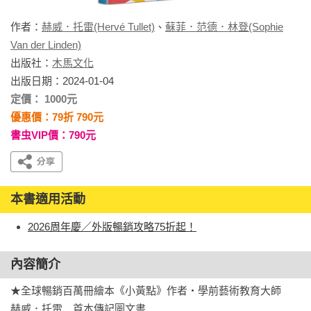
作者：
赫威．托雷(Hervé Tullet)
、
蘇菲．范德．林登(Sophie
Van der Linden)
出版社：
木馬文化
出版日期：2024-01-04
定價： 1000元
優惠價：79折 790元
書虫VIP價：790元
本書適用活動
2026周年慶／外版暢銷攻略75折起！
內容簡介
★全球暢銷百萬冊繪本《小黃點》作者・學前藝術教育大師　
赫威．托雷　首本傳記圖文書
