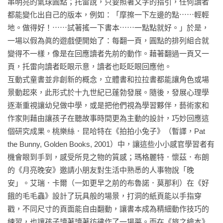
串明亮的氣球圓點；托雷說，只要照著文字的指引，任何讀者
都能變化出自己的版本，例如：「摩擦一下左邊的點⋯⋯輕輕
地。做得好！⋯⋯試著搖一下書本⋯⋯一點點就好。」於是，
一場以假為眞的遊戲便開始了：每翻一頁，圓點的排列組合就
變得不一樣，像是在回應讀者先前的動作。藉著翻過一頁又一
頁，托雷向讀者眨眼示意，讀者也眨眨眼回應他。

互動式童書並非創新的概念，立體書和拉拉書都能讓角色或場
景動起來，此形式於十九世紀已蓬勃發展。隨後，發展心理學
逐漸重視讓幼兒做中學，或是把他們視為學習夥伴，藝術家和
作家則藉由讓孩子在聽故事時間更為主動的設計，巧妙回應這
個研究成果。桃樂絲．昆哈特在《拍拍小兔子》（暫譯，Pat 
the Bunny, Golden Books, 2001）中，讓這些小小感官學習者有
機會眼到手到，感受所見之物的質感；瑪格麗特．懷茲．布朗
的《月亮晚安》邀請小朋友對生活中熟悉的人事物說「晚
安」。艾瑞．卡爾（一如更早之前的布魯諾．莫那利）在《好
餓的毛毛蟲》設計了玩具般的場景，打洞的紙頁能以手指穿
戳，不同尺寸的頁面能自由翻動，讓書本成為精細動作技巧的
練習，也讓孩子讀著讀著彷彿作了一場夢。而在《旅之繪本》