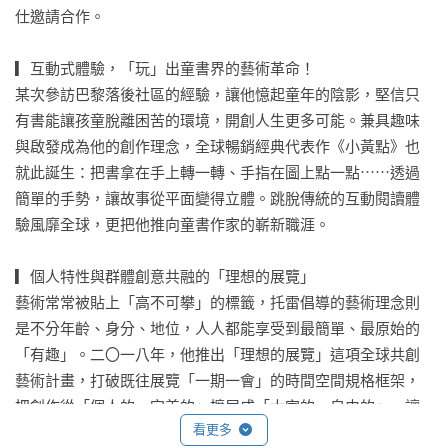
仕邀請合作。

▎互動式體驗，「玩」出童書界的藝術革命！

某次參訪巴黎落後社區的經驗，讓他憶起童年的陰影，堅信只
有書能讓孩童脫離困苦的環境，開創人生更多可能。兼具趣味
與啟發成為他的創作理念，全球暢銷經典代表作《小黃點》也
就此誕生：把書拿在手上轉一轉、手指在圖上點一點⋯⋯透過
簡單的手勢，讓故事從平面變得立體。跳脫傳統的互動閱讀體
驗風靡全球，更把他推向童書作家的嶄新職涯。

▎個人特性與群體創意共融的「理想的展覽」

藝術常常被貼上「高不可攀」的標籤，托雷倡導的藝術理念則
是不分年齡、身分、地位，人人都能享受到最簡單、最原始的
「有趣」。二〇一八年，他推出「理想的展覽」這項全球共創
藝術計畫，打破既往展覽「一期一會」的時間空間規格框架，
把創作從「個人的、完美的」擴展成「大家的、自由的」，讓
看更多
創意的發揮成為群體連結的一環。
