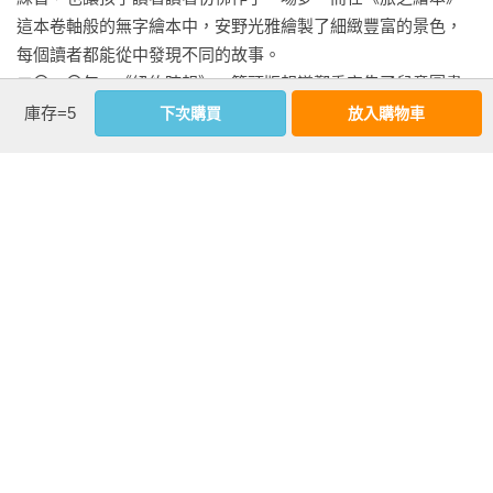
這本卷軸般的無字繪本中，安野光雅繪製了細緻豐富的景色，
每個讀者都能從中發現不同的故事。

二〇一〇年，《紐約時報》一篇頭版報導鄭重宣告了兒童圖畫
書的滅絕，記者宣稱凶手有兩個，一個是新奇的數位替代品，
庫存=5
下次購買
放入購物車
另一個是懷有熱切期望的家長決意要及早把「眞正」的書籍塞
給他們的孩子。時間證實了後一種趨勢，但圖畫書並未消失。
顯而可見，圖畫書的電子版幾乎沒有市場吸引力，要說眞有什
麼效果，反而是提醒了人們，手上拿著一本精心製作的圖畫書
看更多
與孩子分享，會是多麼親密又切實的愉悅。我們很難不把《小
黃點》的全球暢銷現象視為打了一場勝仗，巧妙贏過一切數位
化的訴求。正如赫威．托雷的絕佳示範，有意義的互動並不需
內文試閱
要電池或昂貴的電子裝置，只需要想像力相互激盪即可。
打從托雷踏入出版界，逐漸確立特色，他也發現有許多活動會
邀請書籍插畫家參與，包括大大小小的書展，或是兒童相關的
活動。在法國當地有一場重要的書展成了他的考驗。那次的經
驗對他來說，既刺激又令人失望。與其說是書展，更像是接待
會，上百位受邀作家排排坐，面前堆著成疊的書，大家花好幾