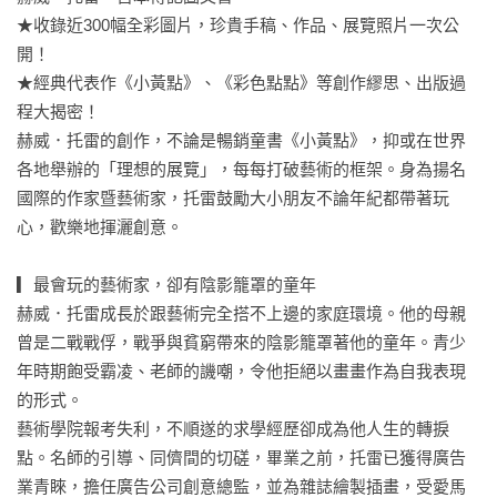
★收錄近300幅全彩圖片，珍貴手稿、作品、展覽照片一次公
開！

★經典代表作《小黃點》、《彩色點點》等創作繆思、出版過
程大揭密！

赫威．托雷的創作，不論是暢銷童書《小黃點》，抑或在世界
各地舉辦的「理想的展覽」，每每打破藝術的框架。身為揚名
國際的作家暨藝術家，托雷鼓勵大小朋友不論年紀都帶著玩
心，歡樂地揮灑創意。

▎最會玩的藝術家，卻有陰影籠罩的童年

赫威．托雷成長於跟藝術完全搭不上邊的家庭環境。他的母親
曾是二戰戰俘，戰爭與貧窮帶來的陰影籠罩著他的童年。青少
年時期飽受霸凌、老師的譏嘲，令他拒絕以畫畫作為自我表現
的形式。

藝術學院報考失利，不順遂的求學經歷卻成為他人生的轉捩
點。名師的引導、同儕間的切磋，畢業之前，托雷已獲得廣告
業青睞，擔任廣告公司創意總監，並為雜誌繪製插畫，受愛馬