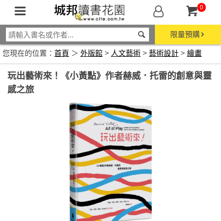
0
限量預購
您現在的位置：
首頁
＞
外版館
>
人文藝術
>
藝術設計
>
繪畫
玩出藝術來！《小黃點》作者赫威．托雷的創意與靈
感之旅