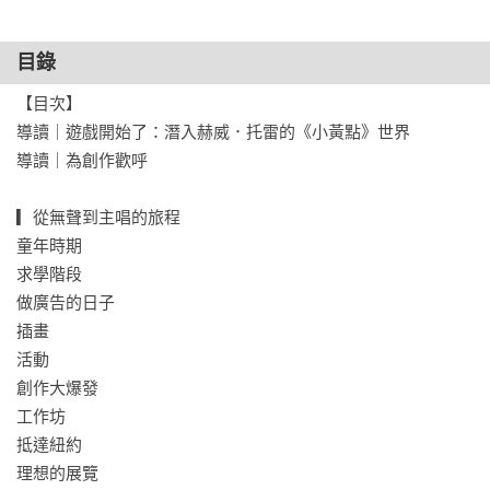
本書收錄近三百幅插畫、素描、純藝術創作、裝置藝術實景
目錄
照，由策展人艾倫．奧特與兒童文學專家雷納．馬可斯專文導
讀，藉由創作歷程概覽、藝術家的自我剖析，深入理解其成長
【目次】

背景、靈感來源以及創意方法。

導讀｜遊戲開始了：潛入赫威．托雷的《小黃點》世界

這是一本色彩繽紛、激發讀者好奇心的書，充滿實驗性與即興
導讀｜為創作歡呼

精神，深受家長、教師、圖書館員、藝術愛好者和創作者的鍾
愛，是成人讀者必讀的傑作。一如既往，這位童書世界的創新
▎從無聲到主唱的旅程

者以新作《玩出藝術來！》邀請你加入能量充沛的創作之旅！

童年時期

------.------.------.------.------

求學階段

▎赫威．托雷談創作

做廣告的日子

●藍色、紅色、黃色⋯⋯是童年的顏色。

插畫

●我所做的不僅僅是畫一幅畫，而是或長或短地經歷一段時光。

活動

●重新發現創作的瞬間，讓它成為可被閱讀的瞬間。

創作大爆發

●嬰兒與藝術家之間存在著一道獨特的門。

工作坊

●做得很好，很美，然後呢？

抵達紐約

●書能為孩子們打造逃離現狀的出口，通往任何可能之處。

理想的展覽
