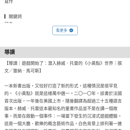
寫作

推薦人

李霜青（國立臺灣藝術大學藝術與人文教學研究所所長兼中心
▎關鍵詞

主任）

留白

周婉湘（《小黃點》系列譯者，《一起讀、一起玩》作者）

看更多
版型

林千鈴（蘇荷兒童美術館館長）

繪畫

海狗房東（繪本工作者）

線條

導讀
廖韡（設計師）

形狀

賴嘉綾（作家、繪本評論人）
圓點

【導讀｜遊戲開始了：潛入赫威．托雷的《小黃點》世界｜撰
撕開紙張

文／雷納．馬可斯】

具體／抽象

光

一本新書出版，又恰好打造了新的形式，這種情況是很罕見
的，《小黃點》就是這樣萬中選一。二〇一〇年，該書於法國
▎創作參考

首次出版，一年後在美國上市，隨後翻譯為超過三十五種語言
▎理想的展覽

版本。赫威．托雷這本最知名的童書作品並不是在講一個故
▎田野上的花朵
事，而是在啟動一個事件：一場當下發生的沉浸式遊戲體驗。
這是一個大膽、歡樂的概念藝術作品，白色背景上排列著一連