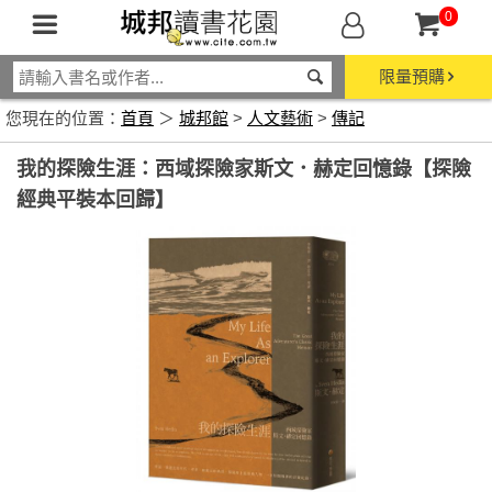
0
限量預購
您現在的位置：
首頁
＞
城邦館
>
人文藝術
>
傳記
我的探險生涯：西域探險家斯文．赫定回憶錄【探險
經典平裝本回歸】