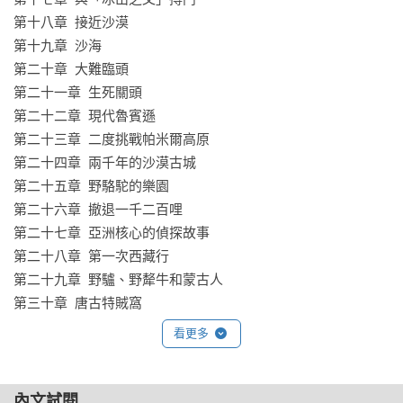
第十八章  接近沙漠

第十九章  沙海

第二十章  大難臨頭

第二十一章  生死關頭

第二十二章  現代魯賓遜

第二十三章  二度挑戰帕米爾高原

第二十四章  兩千年的沙漠古城

第二十五章  野駱駝的樂園

第二十六章  撤退一千二百哩

第二十七章  亞洲核心的偵探故事

第二十八章  第一次西藏行

第二十九章  野驢、野犛牛和蒙古人

第三十章  唐古特賊窩

第三十一章  北京之路

看更多
第三十二章  重返沙漠

第三十三章  河上生活

第三十四章  與冰奮戰

內文試閱