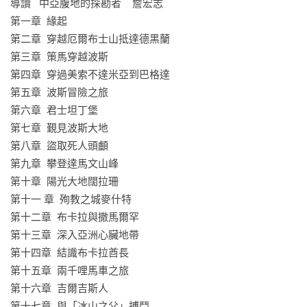
導讀   中亞腹地的探勘者    詹宏志

第一章  緣起

一次次的驚險歷程、無數的感人故事與奇麗景致，盡如實景
第二章  穿越厄爾布士山抵達德黑蘭

般，栩栩如生地展現在《我的探險生涯》一書中。

第三章  策馬穿越波斯

第四章  穿過美索不達米亞到巴格達

第五章  波斯冒險之旅

【媒體推薦】

第六章  君士坦丁堡

第七章  覲見波斯大地

「一連串令人稱奇的冒險紀錄……瀕臨生死邊緣，緊扣人心，
第八章  盜取死人頭顱

能滿足絕大部分讀者。」——《紐約論壇報》

第九章  攀登達馬文山峰

「絕無一句廢話……每個句子都鮮活靈動，一如中世紀北歐英
第十章  陽光大地闊拉珊

雄傳奇故事。」——《紐約時報》

第十一 章  殉教之城麥什特

「這是一部引人入勝的時代作品，也是一本扣人心弦的讀
第十二章  布卡拉與撒馬爾罕

物。」 ——《衛報》
第十三章  深入亞洲心臟地帶

第十四章  結識布卡拉酋長

第十五章  兩千哩馬車之旅

第十六章  吉爾吉斯人

第十七章  與「冰山之父」搏鬥
