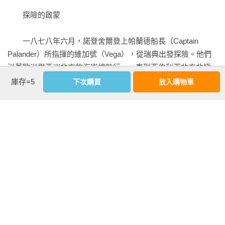
第五十二章  與班禪喇嘛共度新年傳召大會

　　探險的啟蒙

第五十三章  札什倫布寺與日喀則見聞

第五十四章  奇怪的寺廟──壁窟中的僧人

　　一八七八年六月，諾登舍爾登上帕蘭德船長（Captain 
第五十五章  伊薩的最後旅途

Palander）所指揮的維加號（Vega），從瑞典出發探險。他們
第五十六章  發現布拉瑪普特拉河發源地

沿著歐洲與亞洲北方的海岸線航行，一直到西伯利亞北方北極
第五十七章  聖湖瑪那薩羅沃池

海岸線的最東端，然而冰雪將維加號給困住了，整整十個月動
庫存=5
下次購買
放入購物車
第五十八章  鬼湖

彈不得。瑞典的鄉民焦急憂慮，大家都為諾登舍爾與整個科學
第五十九章  從聖山到印度河發源地

探險隊的命運感到憂心忡忡。第一支出發前去營救的是美國籍
第六十章  藏北的酷烈寒冬

隊伍，當年因為指派史坦利前往非洲「找尋李文斯頓」而聲名
第六十一章  假扮牧羊人

大躁的紐約《前鋒報》編輯班耐特（James Gordon Bennett）
第六十二章  再度淪為階下囚

再度發號司令，派遣狄隆船長（Captain De Long）前往北極，
第六十三章  穿越未知之境

一來尋找北極點以打通東北航道，二來設法解救受困的瑞典探
第六十四章  前進印度

險隊。於是，狄隆的珍妮特號（Jeannette）在一八七九年七月
第六十五章  終曲

出發，展開探險兼營救的行動。

看更多
　　然而，等在美國籍探險隊前方的卻是悲慘的命運！珍妮特
號撞上冰山，大部分船員不幸罹難；不過值得安慰的是，被冰