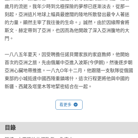
歲月的流逝，我年少時到北極探險的夢想已逐漸淡去，從那一
刻起，亞洲這片地球上幅員最遼闊的陸地所散發出最令人著迷
的力量，顯然主宰了我往後的生命。」誠然，由於因緣際會將
斯文．赫定帶到了亞洲，也因而為他開啟了深入亞洲腹地的大
門。

一八八五年夏天，因受聘擔任諾貝爾家族的家庭教師，他開始
首次的亞洲之旅，先由俄屬中亞進入波斯(今伊朗)，然後逐步朝
亞洲心臟地帶推進。一八九O年十二月，他跟隨一支馱隊從俄國
東部的小城抵達中國西陲重鎮喀什，這次行程更將他與中國的
新疆、西藏及塔里木等地緊密結合在一起。

三年後，斯文．赫定再度造訪中亞進行探險考察，重點是塔里
看更多
木地區，全程達一O四九八公里；之後，他又多次深入中國西域
與窮山惡水搏鬥、試圖攀登「冰山之父」慕士塔格峰、挑戰
「死亡之地」塔克拉馬干沙漠。其中最受世人矚目的是：發現
目錄
樓蘭古城，以及重新界定羅布泊的位置……
