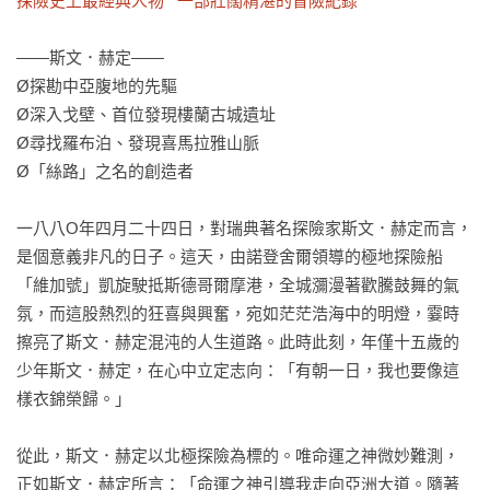
探險史上最經典人物   一部壯闊精湛的冒險紀錄
——斯文．赫定——

Ø探勘中亞腹地的先驅

Ø深入戈壁、首位發現樓蘭古城遺址

Ø尋找羅布泊、發現喜馬拉雅山脈

Ø「絲路」之名的創造者

一八八O年四月二十四日，對瑞典著名探險家斯文．赫定而言，
是個意義非凡的日子。這天，由諾登舍爾領導的極地探險船
「維加號」凱旋駛抵斯德哥爾摩港，全城瀰漫著歡騰鼓舞的氣
氛，而這股熱烈的狂喜與興奮，宛如茫茫浩海中的明燈，霎時
擦亮了斯文．赫定混沌的人生道路。此時此刻，年僅十五歲的
少年斯文．赫定，在心中立定志向：「有朝一日，我也要像這
樣衣錦榮歸。」

從此，斯文．赫定以北極探險為標的。唯命運之神微妙難測，
正如斯文．赫定所言：「命運之神引導我走向亞洲大道。隨著