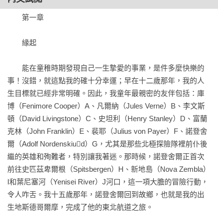
第三十五章  橫越大沙漠

　　第一章

第三十六章  發現古城

第三十七章  塔里木河上的最後時光

　　緣起

第三十八章  西藏東部探險

第三十九章  在死亡陰影中撤退

　　能在童稚時期發現自己一生摯愛的事業，是件多麼快樂的
第四十章  穿越戈壁沙漠

事！沒錯，就這點我的確十分幸運；早在十二歲那年，我的人
第四十一章  沉睡之城樓蘭

生目標就已經非常明確。因此，我童年最親密的友伴包括：庫
第四十二章  重返西藏高原

博（Fenimore Cooper）A、凡爾納（Jules Verne）B、李文斯
第四十三章  喬裝朝聖客探訪拉薩

頓（David Livingstone）C、史坦利（Henry Stanley）D、富蘭
第四十四章  淪為階下囚

克林（John Franklin）E、裴耶（Julius von Payer）F、諾登舍
第四十五章  被武裝軍隊攔阻

爾（Adolf Nordenskiud）G，尤其是那些北極探險隊裡前仆後
第四十六章  西藏來回印度行

繼的英雄和殉難者，特別讓我著迷。那時候，諾登舍爾正首次
第四十七章  對抗四國政府

前往史匹茲卑爾根（Spitsbergen）H、新地島（Nova Zembla）
第四十八章  狂風暴雨下的水路航程

I和葉尼塞河（Yenisei River）J河口，這一項大膽的冒險行動，
第四十九章  與死神同行穿越藏北

令人咋舌。我十五歲那年，諾登舍爾回到故鄉，也就是我的出
第五十章  地圖上「尚未探勘」的處女地

生地斯德哥爾摩，完成了他的東北航道之旅。

第五十一章  聖河上的朝聖之旅
