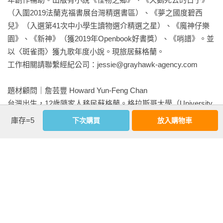
呈現特殊的形狀，那便是圖騰，也是世間第一個文字，第一個
劉孟穎（書籍版權推手）

（入圍2019法蘭克福書展台灣精選書區）、《夢之國度碧西
符號與名字，那是獸的名字。

Riku（beanfun!文學星小說編輯）

兒》（入選第41次中小學生讀物選介精選之星）、《魔神仔樂
阿法（TAAZE讀冊生活行銷經理）

園》、《新神》（獲2019年Openbook好書獎）、《哨譜》。並
馬立軒（【中華科幻學會】理事長）

以〈斑雀雨〉獲九歌年度小說。現旅居蘇格蘭。

黃宗潔（國立東華大學華文系教授）

工作相關請聯繫經紀公司：jessie@grayhawk-agency.com

　　第一位人類神的凶惡就是取代那些人類信奉的動物神所遺
趙恬儀（國立台灣大學外國語文學系教授）

轉而來……此後動物的特質就在祂們身上生了根，就如馬廄的
——「靈魂顫抖」推薦

題材顧問｜詹芸豐 Howard Yun-Feng Chan

臭味永遠附著在冒險家們的身上永不消失一樣。甚至在詩人荷
台灣出生，12歲隨家人移民蘇格蘭。格拉斯哥大學（University 
馬的心裡也頗為複雜地描述希臘女神有一對梟眼，另一位女神
【作家的話】

of Glasgow）醫學生物化學學士（Bachelor of Science in 
有的是牛眼。在埃及與巴比倫的神或食人魔是人面獸身。

庫存=5
下次購買
放入購物車
Medical Biochemistry）；演化生物暨系統分類學研究型碩士
這是我一生中只能寫出一次的作品，也只有這樣一個故事，是
（Master of Research in Evolutionary Biology and 
　　——威爾．杜蘭《文明的建立》

我活到現在最想寫的。

Systematics）。國立台灣大學森林環境暨資源學系博士班肄
我十分希望這個故事能取悅台灣讀者，因為《獸靈之詩》的本
業。目前任職於母校格拉斯哥大學，愛好攝影。

質是我寫給這片土地的情書，

工作信箱：Howard.Chan@glasgow.ac.uk

距今一萬五千年至四萬年前
其中有我的恐懼與幻想，我的情感與執著，尤其在完稿的此時
此刻，我思念台灣勝過一切。

　　這幅壁畫位於印尼婆羅洲某處洞穴內，據說是世界上最古
——邱常婷（作者）

相關著作：《獸靈之詩〈上〉：保留地的祭歌【作家親簽版．
老的動物壁畫，完成於四萬年前，比法國肖維岩洞壁畫的三萬