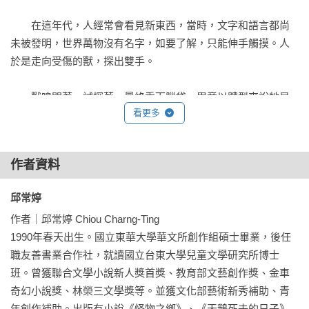
兄弟倆牽著彼此的手，還不知道在旅程中，島嶼和自己的命運
都會天翻地覆；緊密相依的牽絆之間，將闖進意想不到的人
　　在這年代，人經常會看見新東西，當時，文字和語言都尚
物。而獸靈，傳說中會選擇結合對象、賦予人類奇特力量的魔
未被發明，世界萬物沒有名字，如要了解，只能伸手觸摸。人
幻生物，翩然降臨……

於是走向受傷的獸，探出雙手。

這是即將變成雲豹的哥哥，與他弟弟的故事。

　　獸嗅聞著，試探著，最終垂下腦袋，畢竟以體型來說牠是
也是獸靈與牠的結合者們，寫下新傳奇的故事。

看更多
那麼的大，而人類那樣渺小，人類要如何才能傷害牠呢？獸任
眾人追尋自己的心，踏上血與巫術的路。

由人類撫摸牠，以草藥治療牠的傷口，從牠體內同時發出鳥
鳴、獅吼、犬吠、象嘯、貛嚎、鹿吟等無數的聲音。

作者資料
陳思宏（作家）

李偉涵（作家）

　　那時，人類心中浮起了意念，不屬於人類，而是來自獸的
邱常婷 
月亮熊（作家）

意念，獸問他：就讓我們約定。

朱宥勳（作家）

作者｜邱常婷 Chiou Charng-Ting

張亦絢（作家）

1990年春天出生。國立東華大學華文所創作組碩士畢業，後任
　　蒙昧時代的人類，在抽象的意義上遠比現今了解更加透
郝妮爾（作家）

職友善書業合作社，就讀國立台東大學兒童文學研究所博士
澈，他完全知道獸的意思，是以回答：就讓我們約定。

瀟湘神（作家）

班。曾獲聯合文學小說新人獎首獎、教育部文藝創作獎、金車
masayo（作家）

奇幻小說獎、林榮三文學獎等。並獲文化部藝術新秀補助、青
　　於是獸在人類的身上留下特殊的傷口，傷口癒合後，傷疤
劉芷妤（小說家）

年創作補助。出版有小說《怪物之鄉》、《天鵝死去的日子》