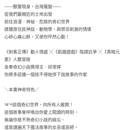
——獸靈現身，台灣魔變——

從我們最親近的土地出發

前往浪漫．神祕．危險的奇幻世界

揉雜原住民神話、動物學，與禁忌刺激的情愫

心碎心痛心醉，又使你怦然心動！

《刺客正傳》動人情感 ╳《飢餓遊戲》陰謀抗爭 ╳《黑暗元
素》人獸冒險

金車奇幻小說獎得主．邱常婷

你將多認識一個捨不得她停下說故事的作家

＼本書神奇特色／

༄࿓這個奇幻世界，向所有人敞開！

這個故事會呼喚出你愛上閱讀的時刻，

無論你是不熟奇幻小說的麻瓜、

或是讀遍天下魔法故事的女巫或巫師，
