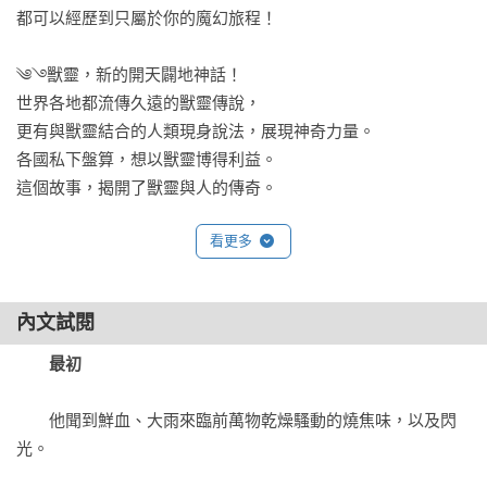
都可以經歷到只屬於你的魔幻旅程！

༄࿓獸靈，新的開天闢地神話！

世界各地都流傳久遠的獸靈傳說，

更有與獸靈結合的人類現身說法，展現神奇力量。

各國私下盤算，想以獸靈博得利益。

這個故事，揭開了獸靈與人的傳奇。

看更多
【故事簡介】

和魔鳥相伴跨越了時間的魔女

內文試閱
善良平凡卻被雲豹纏上的少年

變幻莫測、注定踏上偉大旅程的女孩——

最初
他們並不追求改變，

　　他聞到鮮血、大雨來臨前萬物乾燥騷動的燒焦味，以及閃
唯想保護心中所愛，

光。

卻讓一切都變了……
