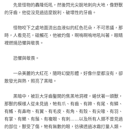
　　先是怪物的轟隆低吼，然後閃光尖銳地刺向大地，像野獸
很久很久的未來，萬物被抹去了真正的名字。在遙遠的東方，
的牙齒，他從沒見過這麼銳利、破壞性的牙齒。

有座被西方國度統治的無名島嶼，島上有對兄弟相依為命，與
部落族人住在稱為「保留地」的區域。他們由藏匿在森林、兩
　　怪物咬下之處地面流出血液似的紅色花朵，不可思議，那
眼發光的神祕軍隊所管制；需要資源時，天空的鐵鳥會投下包
時，人看見花，碰觸花，他被灼傷，啊嗚啊嗚地吼叫著，眼睛
裹。日復一日，保留地的居民等待外頭的給予，逐漸忘記自己
裡燃燒恐懼與敬畏。

從何而來，又為何在此。

　　恐懼與敬畏。

但這座島嶼要改變了。哥哥作起化為動物的噩夢，弟弟聽見死
者的細語。

　　一朵美麗的大紅花，隨時幻變形體，好像什麼都沒有，卻
散發光與熱，照亮了黑暗。

哥哥發現林中樹幹、建築牆面出現了會說話的人臉圖騰；弟弟
聽聞引人發瘋的疾病，席捲了不同部落；失蹤事件日日頻傳
　　黑暗中，被巨大牙齒鑿開的焦黑地洞裡，蜷伏著一頭獸，
——直到命運改變之日悄然上門，部落使者抵達兄弟住處，命
那獸的模樣人從未見過，牠有爪、有齒、有蹄、有尾、有鱗、
令兩人擔任助手，前往西方國度代表人所駐紮的營地，尋求解
有鰭、有鼻吻、有翼、有毛皮、有角、有殼、有尖喙、有羽、
方。

有掌、有鰓、有鬚、有複眼、有刺……以及所有人類不曾見過
的部位，獸受了傷，牠有無數的眼，彷彿透過冰霜打量人類。
