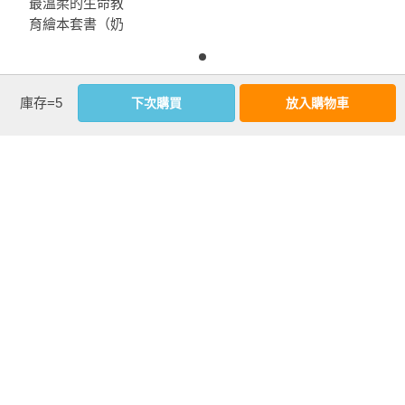
最溫柔的生命教
來說，你是否也讀出圖文合奏的趣味？

當你老了，你會對許多答案一笑置之。

育繪本套書（奶
當你還小，你會愛很多人。

奶，變老有什麼
◆人生的滋味

當你老了，也會這樣。

不一樣？＋我會
從看見老、陪伴老，到感受自己白髮漸多，慢慢變老，我也思
好好照顧你）
優惠活動快訊
庫存=5
忖著「老是什麼滋味？」如同本書所談，老和年輕其實只有一
下次購買
放入購物車
老就像年輕，

點點不一樣，但最珍貴的也就是這一點點的不一樣，那是歷經
只是，有一點點不一樣。

過人生的酸甜苦辣，才有對生命不同的體悟。越了解自己要什
麼，越懂得如何愛自己與善待他人，這便是智慧，是讓銀髮閃
※適讀年齡：4-6（學齡前）親子共讀、7-8（國小低年級）自
耀無限風華的秘訣。

讀；以及所有樂齡讀者

學習領域：語文-國語、社會課程

【推薦語】
議　　題：生命教育、家庭教育、閱讀素養

關 鍵 字：繪本、祖孫、生命

◆「老」像一首雋永的情歌，充滿五彩繽紛的心動回味。
「老」像一列緩緩行進的列車，引領自己朝向永恆的未來。隨
▍本書特色

著時間流逝，人們漸漸變老。然而一切有所變，有所不變。彼
注意事項
1. 充滿生命力又蘊含哲理的繪本故事：本書透過奶奶和小孫子
此享受生命中的每個當下，欣然接受老的到來。——王意中／
的對話，以奶奶充滿智慧的話語，引導孩子思考、轉換角色，
王意中心理治療所所長、臨床心理師

若有任何購書問題，請參考
FAQ
體會「變老」的變與不變，不僅拉近祖孫間的距離、引起生命