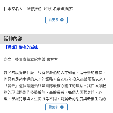
▍專家名人　溫馨推薦（依姓名筆畫排序）

王意中／王意中心理治療所所長、臨床心理師

看更多
李正雄／安可人生雜誌創辦人

汪仁雅／繪本小情歌版主

游珮芸／臺東大學兒童文學研究所副教授

延伸內容
微笑爺爺說故事／公益說書人

【導讀】變老的滋味 
葛惠／三之三生命教育基金會執行長

葛琦霞／悅讀學堂執行長

◎文／後青春繪本館主編 盧方方

趙珍蓮／樓下婆婆說故事版主

賴嘉綾／作家、繪本職人

變老的感覺是什麼，只有經歷過的人才知道，這奇妙的體驗，
也只有足夠幸運的人才能領略。自2017年投入高齡服務以來，
◆「老」像一首雋永的情歌，充滿五彩繽紛的心動回味。
「變老」這個議題始終是團隊最核心關注的焦點。我在照顧服
「老」像一列緩緩行進的列車，引領自己朝向永恆的未來。隨
務的現場遇到許多熟齡族、高齡長者，每個人因著身體、心
著時間流逝，人們漸漸變老。然而一切有所變，有所不變。彼
理、學經背景與人生閱歷等不同，對變老的態度與老後生活的
此享受生命中的每個當下，欣然接受老的到來。——王意中／
期待各有見解、規劃，100位長者就有100種變老的方式，老不
王意中心理治療所所長、臨床心理師

看更多
是只有一種樣貌。
