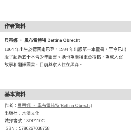
◆文字溫柔詩意，圖像中有許多隱藏的故事，是跨代共讀的好
◆生命的姿態

書。——游珮芸／臺東大學兒童文學研究所副教授

因著翻譯《奶奶，變老有什麼不一樣？》，我有機會細細推敲
作者資料
老年生命的豐盛與失落。作者貝蒂娜．奧布雷赫特的文字淺顯
◆奶奶與孫子的對話，是奶奶對自己一生的看見，也讓孫子看
易讀，富含哲理，對兒童來說，容易理解；對成人來說，能夠
到「老了」真好，只是有一點點的不一樣。而不一樣的地方是
貝蒂娜 ‧ 奧布雷赫特 Bettina Obrecht 
喚起靈魂深處的對話。文字從孫女一句簡單的探問開始：「變
充滿了奶奶有趣，有愛，有夢的人生。書中的圖文相互輝映，
1964 年出生於德國南巴登。1994 年出版第一本童書，至今已出
老像什麼？」於是，奶奶藉著生活中的所見所聞，款款訴說年
畫中有話，道盡精采一生。——葛惠／三之三生命教育基金會
版了超過五十本青少年圖書。她也為廣播電台撰稿，為成人寫
老與年輕的相同與不同。生而為人，不論處在哪個生命階段，
執行長

故事和翻譯圖書。目前與家人住在黑森。
有些心緒你我皆然，一樣會笑、一樣會悲傷、一樣會交新朋
友、一樣懷有夢想⋯⋯，但在這些相同背後，年歲累積出的人
◆在變老的過程裡，有的人Aging well ，即使年紀變大也不顯
生厚度也墊高生命的視野，區隔出老年與年輕的不同，兩者不
老；有的人 Well-aged，被歲月催著。其差別在人與時間互相的
是誰比較好，而是生命自然展現不同的姿態。

磨損中，是主動掌控的一方還是被動拖磨的角色；持續成長，
基本資料
或臣服於時間變遲緩……生命的哲理都在轉念間。——賴嘉綾
◆華麗與靜好交織而成的日常旋律

作者：
貝蒂娜 ‧ 奧布雷赫特(Bettina Obrecht)
／作家、繪本職人

文字是娓娓道來的輕快小詩，在圖像的穿針引線下，流暢地譜
出版社：
水滴文化
出一段祖孫互相陪伴的日常旋律。繪者茱莉．沃克以色鉛筆勾
城邦書號：3DP110C

▍故事簡介

勒人物與街景線條，靈活的筆觸讓畫面充滿動感。紅黃藍三色
ISBN：9786267038758

奶奶，變老像什麼？
