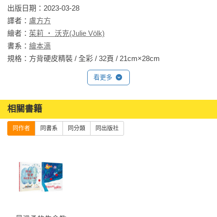
為全書主色系，在高明度、低彩度的色調搭配下，讀者能感受
出版日期：2023-03-28

喔，它就像年輕，

到華麗與靜好交織的生活景緻。畫面背景中經常出現紅色線條
譯者：
盧方方
只是有一點點不一樣。

的隱形角色，似乎也隱喻著芸芸眾生皆在年輕與變老的生命橫
繪者：
茱莉 ‧ 沃克(Julie Völk)
軸上，出演自己的故事，背景局部暈染營造柔和雅緻的畫風，
書系：
繪本滴
當你還小，你喜歡笑；

讀來心中滿溢幸福的甜味。

規格：方背硬皮精裝 / 全彩 / 32頁 / 21cm×28cm                
當你老了，你也一樣愛笑。

當你還小，你不會事事都喜歡；

看更多
◆圖文合奏的巧妙樂趣

當你老了，一樣不會什麼都喜歡。

圖文的搭配非常巧妙，當奶奶說：「當你還小，你對每一件你
還不會做的事情感到生氣；當你老了，你對每一件你沒辦法再
相關書籍
當你還小，你對每一件還不會做的事情感到生氣；

做的事情感到生氣。」圖中的娃娃正為了還不會自己穿鞋，氣
當你老了，你對每一件沒辦法再做的事情感到生氣。

同作者
同書系
同分類
同出版社
得握拳抗議；奶奶則是坐在矮凳上，用鞋拔輔助穿鞋，那麼，
奶奶沒辦法再做的是什麼呢？原來是姊姊彎腰穿鞋的基本動
當你還小，時間對你來說往往過得太慢，

作。當奶奶談論夢想，說起人生風浪時，圖中乘風飛翔的鞦韆
你必須要有耐心；

幻化成揚帆出發的船隻，隨著思緒遨遊四海。閱讀本書，請一
當你老了，你不再需要耐心，

定要靜心品嚐圖文互動的幽默與哲思，像是奶奶說起關於「從
因為時光飛逝。

心所欲」的自由度差異時，看看娃娃和奶奶發生什麼事？一旁
的姊姊又是什麼心情？對比右跨頁正要豪氣購買氣球的老婦人
當你還小，你會有許多問題；
