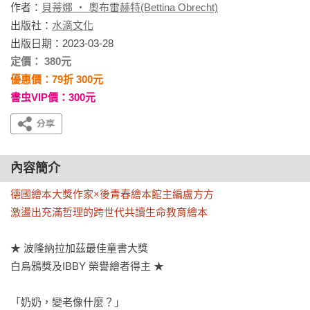
作者：
貝蒂娜 ‧ 奧布雷赫特(Bettina Obrecht)
出版社：
水滴文化
出版日期：2023-03-28
定價： 380元
優惠價：79折 300元
書虫VIP價：300元
內容簡介
德國繪本大獎作家×後青春繪本館主編盧方方

激盪出充滿哲理的跨世代共讀生命教育繪本
★ 波隆納拉加茲最佳童書大獎

白烏鴉獎及IBBY 榮譽繪者得主 ★

「奶奶，變老像什麼？」
