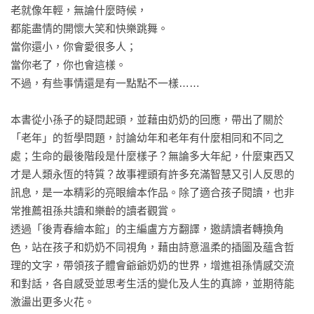
老就像年輕，無論什麼時候，

都能盡情的開懷大笑和快樂跳舞。

當你還小，你會愛很多人；

當你老了，你也會這樣。

不過，有些事情還是有一點點不一樣……

本書從小孫子的疑問起頭，並藉由奶奶的回應，帶出了關於
「老年」的哲學問題，討論幼年和老年有什麼相同和不同之
處；生命的最後階段是什麼樣子？無論多大年紀，什麼東西又
才是人類永恆的特質？故事裡頭有許多充滿智慧又引人反思的
訊息，是一本精彩的亮眼繪本作品。除了適合孩子閱讀，也非
常推薦祖孫共讀和樂齡的讀者觀賞。

透過「後青春繪本館」的主編盧方方翻譯，邀請讀者轉換角
色，站在孩子和奶奶不同視角，藉由詩意溫柔的插圖及蘊含哲
理的文字，帶領孩子體會爺爺奶奶的世界，增進祖孫情感交流
和對話，各自感受並思考生活的變化及人生的真諦，並期待能
激盪出更多火花。
