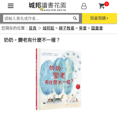
0
限量預購
您現在的位置：
首頁
＞
城邦館
>
親子教養
>
童書
>
圖畫書
奶奶，變老有什麼不一樣？