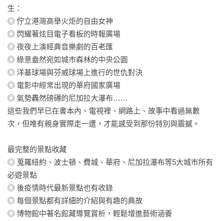
生：

◎ 佇立港灣高舉火炬的自由女神

◎ 閃耀著炫目電子看板的時報廣場

◎ 夜夜上演經典音樂劇的百老匯

◎ 綠意盎然宛如城市森林的中央公園

◎ 洋基球場與芬威球場上進行的世仇對決

◎ 電影中經常出現的華府國家廣場

◎ 氣勢轟然磅礡的尼加拉大瀑布……

這些我們早已在書本內、電視裡、網路上、故事中看過無數
次，但唯有親身實際走一遭，才能感受到那份特別與震撼。

最完整的景點收藏

◎ 蒐羅紐約、波士頓、費城、華府、尼加拉瀑布等5大城市所有
必遊景點

◎ 後疫情時代最新景點也有收錄

◎ 每個景點都有詳細的介紹與有趣的典故

◎ 博物館中著名館藏導覽賞析，輕鬆增進藝術涵養
