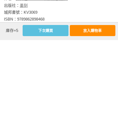
尼加拉瀑布城（加拿大側） Niagara Falls (Canada)

出版社：
墨刻
城邦書號：KV3069

聰明旅行家The Savvy Traveler

ISBN：9789862898468

出版日期：2023-03-16

庫存=5
下次購買
放入購物車
書系：
NEW ACTION
規格：膠裝 / 全彩 / 352頁 / 16.8cm×23cm                
相關書籍
同作者
同書系
同分類
同出版社
西班牙‧葡萄
加拿大：溫哥
美國東岸：紐