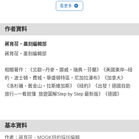
吃在波士頓 Where to Eat in Boston

看更多
費城 Philadelphia

歷史街區 Historic District

作者資料
費城市中心 Philadelphia Center City

公園大道博物館區 Parkway Museum District

蔣育荏‧墨刻編輯部 
市中心外圍 Outside Center City

蔣育荏‧墨刻編輯部

吃在費城 Where to Eat in Philadelphia

蘭開斯特 Lancaster

相關著作：《北歐─丹麥‧挪威‧瑞典‧芬蘭》《美國東岸─紐
約‧波士頓‧費城‧華盛頓特區‧尼加拉瀑布》《加拿大》
華盛頓特區 Washington, D.C.

《洛杉磯‧舊金山‧拉斯維加斯》《紐約》《出發！德國自助
國家廣場與國會山莊 National Mall & Capitol Hill

旅行─一看就懂  旅遊圖解Step by Step 最新版》《德國》
華盛頓特區市中心 Downtown Washington D.C.

華盛頓特區周邊 Around the Washington D.C.

吃在華盛頓特區Where to Eat in Washington D.C.

基本資料
尼加拉瀑布 Niagara Falls

尼加拉瀑布城（美國側） Niagara Falls (U.S.)

作者：
蔣育荏．MOOK特約採訪編輯