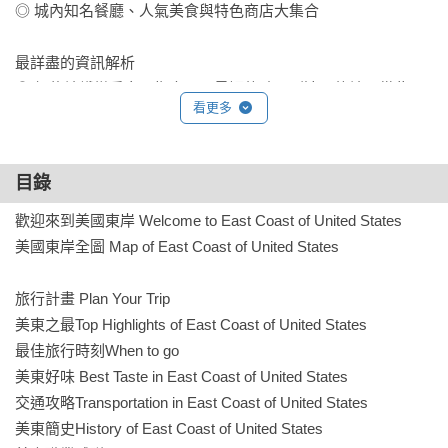
◎ 城內知名餐廳、人氣美食與特色商店大集合

最詳盡的資訊解析

◎ 紐約地鐵搭乘實用指南，用最短的時間到達目的地，從此不
看更多
怕再坐錯車

◎ 詳細區域地圖，網路斷訊也不怕

◎ 美國節慶活動旅遊年曆，方便安排行程

目錄
◎ 如何租車上路、如何搭乘美鐵詳解，城際移動好方便

◎ ESTA怎麼申請？小費怎麼給？電話怎麼打？統統都在這本書
歡迎來到美國東岸 Welcome to East Coast of United States

內！

美國東岸全圖 Map of East Coast of United States

最豐富的實用知識

旅行計畫 Plan Your Trip

◎ 搭船拜訪自由女神，有哪些小撇步，可以讓行程更順暢？

美東之最Top Highlights of East Coast of United States

◎ 各大博物館免費時段全公開，用最少的預算走透透

最佳旅行時刻When to go

◎ 百老匯音樂劇的票要怎麼買？到哪裡買才划算？

美東好味 Best Taste in East Coast of United States

◎ 在偌大的中央公園裡，怎樣走才不會迷路呢？

交通攻略Transportation in East Coast of United States

美東簡史History of East Coast of United States
