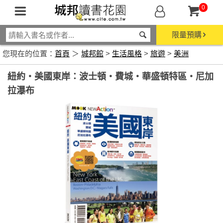
0
限量預購
您現在的位置：
首頁
＞
城邦館
>
生活風格
>
旅遊
>
美洲
紐約‧美國東岸：波士頓‧費城‧華盛頓特區‧尼加
拉瀑布