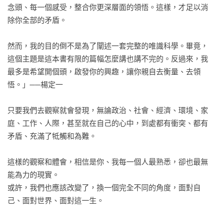
念頭、每一個感受，整合你更深層面的領悟。這樣，才足以消
除你全部的矛盾。

然而，我的目的倒不是為了闡述一套完整的唯識科學。畢竟，
這個主題是這本書有限的篇幅怎麼講也講不完的。反過來，我
最多是希望開個頭，啟發你的興趣，讓你親自去衡量、去領
悟。」──楊定一

只要我們去觀察就會發現，無論政治、社會、經濟、環境、家
庭、工作、人際，甚至就在自己的心中，到處都有衝突、都有
矛盾、充滿了牴觸和為難。

這樣的觀察和體會，相信是你、我每一個人最熟悉，卻也最無
能為力的現實。

或許，我們也應該改變了，換一個完全不同的角度，面對自
己、面對世界、面對這一生。
