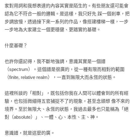
39一切合一是最自然的現象

家對用詞和我想表達的內容其實是陌生的。有些朋友還可能會
40就連業力，也只是反映意識

認為它不符合一般的邏輯。是這樣，我只好先 踩一個剎車，把
41一切，都是一樣的

步調放慢，透過接下來一系列的作品，像搭建樓梯一樣，一步
42意識與空的關係

一步地為大家建立一個更穩健、更踏實的基礎。

43顛倒的真相——從唯物到唯識

44唯識：徹底的典範變遷

什麼基礎？

45一位好的老師

46真正的老師

也許你還記得，我不斷地強調，意識其實是一個譜
47 In Love 愛，進入愛

（spectrum）。這個譜是很廣的，從一種有限而相對的範圍
48踏出第一步

（finite, relative realm），一直到無限大而永恆的狀態。

49唯識，和這個人間有什麼關係？

結語

這裡所談的「相對」，既包括你我在人間可以體會到的所有經
祈禱
驗，也包括微細得五官捕捉不了的現象，甚至念頭想 像不來的
境界。至於無限大、永恆的狀態，我過去最多也只能稱為「絕
對（absolute）」、一體、心、本性、主、神。

意識譜，就是這麼的廣。
