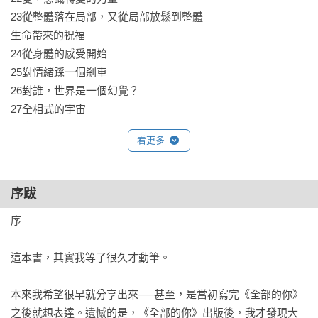
《頭腦的東西》、《無事生非》、《清醒地睡》、《我：弄錯
23從整體落在局部，又從局部放鬆到整體

身分的個案》、《豐盛》，逐漸地，自然移動角度，從二元對
生命帶來的祝福

立轉到一體，從「空」看著「有」，從內心看著外在，從
24從身體的感受開始

「在」看著「做」，從「心」看著「人」。

25對情緒踩一個剎車

26對誰，世界是一個幻覺？

隨著每一個作品，我們深入的，不是知識，而是每一個人內心
27全相式的宇宙

都有的層面——生命最深的智慧與慈悲。這，是人類終極的療
28意識，到底涵蓋了什麼？

看更多
癒。
29無明，可能遮住意識嗎？

30又可以無明或忘記什麼？

31顛倒的世界

序跋
32顛倒的，其實就是唯物

33那，又要怎麼去切入？

序

34什麼叫做「去客體化」？

35在的瑜伽

這本書，其實我等了很久才動筆。

36意識落在內或外，都可以成為練習

37注意焦點的移動

本來我希望很早就分享出來──甚至，是當初寫完《全部的你》
38裡外、中間、一切⋯⋯都是意識

之後就想表達。遺憾的是，《全部的你》出版後，我才發現大