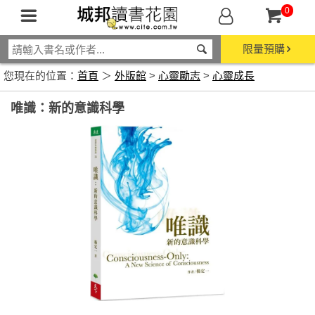
0
限量預購
您現在的位置：
首頁
＞
外版館
>
心靈勵志
>
心靈成長
唯識：新的意識科學