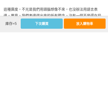
這種廣度，不光是我們用頭腦想像不來，也沒辦法用語言表
達。畢竟，我們表達得出來的所有觀念，沒有一個不是還在局
限的相對範圍裡。

庫存=5
下次購買
放入購物車
然而，你也一定還記得，我過去不斷強調──無限的絕對，其實
遠遠比局限的相對更大、更長遠，而且是不可思議的大、不可
思議的悠久。基於這個事實，我有必要建立一個穩定的基礎，
看更多
幫助你我讓意識從一個相對、受限的角落擴大開來。這局限的
意識如果能擴展到一個地步，自然會讓你我可以接受這裡談的
絕對和一體，接受全部的生命。

作者資料
接下來，透過「全部生命系列」的作品，我一邊寫，一邊建立
楊定一
一套完整的詞彙。這麼做，除了幫助我自己節省時間，同時也
全部生命系列作者

為你省下了許多光陰。有了共同的語言，我們才能一路走到這
長庚生物科技董事長、曾任美國國家衛生研究院（NIH）癌症研
裡，而能準備好自己來接軌──跟一體接軌。當然，我也不斷提
究所諮詢委員、洛克菲勒大學分子免疫及細胞生物學主任

醒，你我還是要透過練習，而且是在生活的每一個角落，甚至