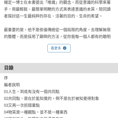
楊定一博士在本書提出「唯識」的觀念，而從意識的科學來著
手，用最輕鬆、最簡單明瞭的方式來表達意識的本質，陪同讀
者探討這一生最純粹的存在、活著的目的、生命的希望。

最重要的是，他不是依循傳統從一個局限的角度，去理解無限
的整體，而是採用了顛倒的方法，從你我每一個人都有的聰明
的源頭、最根本的主體來著手。

看更多
面對意識這樣一個難以捉摸的主題，這樣的手法，可以說是真
正以簡馭繁，而最終將你我已經僵化的框架做一個徹底的推
目錄
翻，讓活活潑潑的生命從每一個人的心底湧出來。

序

但願，有朝一日，人類集體的意識轉變，會為你我迎來一個合
編者說明

乎生命本質、合乎人性的社會與人間。

01人生，到底有沒有一個共同點

02共同點，是在於能知覺的，倒不是在於被知覺得對象

*************

03又再一次抓錯重點

「全部生命系列」簡介

04物質是一種觀點，並不是一種東西
