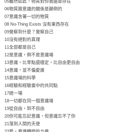
05雖然如此，物質對你我還是存在

人的健康，身、心、靈從來沒有分開過。楊定一站在全人健康
06物質跟意識的關係是顛倒的

的角度，重新整合從古到今、世界各地的健康法門與哲學系
07意識含著一切的物質

統，用現代的語言重新表達，幫助你我活出全部的生命潛能。

08 No-Thing Exists 沒有東西存在

09覺察到什麼？覺察自己

《真原醫》、《螺旋舞》、《結構調整》、《好睡》與《最簡
10沒有絕對的真理

單、居家隨時做的結構調整運動》是從身心，也就是從「有」
11全部都是自己

看著這個世界。希望在這個快步調的社會，幫助你我身心做一
12是意識，倒不是意識場

個整合，希望每一個人回到均衡。畢竟，在失衡的狀態下，一
13意識，比零點還穩定，比自由更自由

個人隨時都會被身心的不均衡給拉扯，而難以體會生命更深的
14意識，並不偏愛誰

層面。然而，一切都是幾面一體。有了「全部生命系列」的基
15意識場的科學

礎，自然可以在這個最完整的預防醫學的每一個角落，體會到
16經驗和經驗當中的共同點

愛、平等、寧靜與希望。

17統一場

18一切都在同一個意識場

從《靜坐》，「全部生命系列」《全部的你》、《神聖的
19從自由，到不自由

你》、《不合理的快樂》到《我是誰》、《集體的失憶》、
20你可能忘記意識，但意識忘不了你

《落在地球》、《定》、《奇蹟》，再到兩本問答《十字路
21落到人間的天使

口》、《插對頭》，以及之後的《時間的陷阱》、《短路》、
22愛，意識轉變的力量
