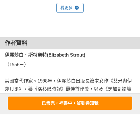
盛頓郵報》（The Washington Post）

孤獨首先表現為一種飢餓。

的一雙大眼，但威廉就是這樣。

看更多
孤獨抱持上半身不動，是一雙手在抽屜裡窮忙活，不甚熟練地
「讀者因為窺見了露西．巴頓最私密的思緒──更精確地說，是
打開便當蓋。筷子直起來會比抽屜長，所以挾菜時總是讓飯粒
*

因為得以深入斯特勞特的作品──而感到安全。讀者會知道，帶
散落抽屜四處，後來我打開課本時經常發現被乾掉的飯粒黏住
領我們的是一個好作家。」──美國公共廣播電台（NPR）

了。孤獨其實很不清爽。孤獨很難清得乾淨。

回到現在──

作者資料
孤獨必須抓準時機，我趁老師轉頭寫黑板時快速低頭扒飯塞進
威廉每天早上都會在他位於河濱大道的寬敞公寓中醒來。讓我
「這是一堂探討衰老及脆弱的大師課……溫柔提醒我們要在感
嘴巴裡。

伊麗莎白．斯特勞特(Elizabeth Strout)
們想像一下──他把一條包上深藍色被套的蓬鬆毯子推到一旁，
情上對所愛之人大方，並在日常生活中盡可能以實際行動來陪
孤獨是鐵筷子敲打便當盒發出的聲響。嗡嗡共鳴。空空作響。

下床走向浴室，此時他的妻子還在那張加大雙人床上睡著。每
（1956－）

伴彼此。」──《舊金山紀事報》（San Francisco Chronicle）

你，非常餓。

天早上起床的他總是全身僵硬，但一直有運動習慣的他就連剛
你，沒有辦法忍耐。

起床也不例外。他會起床後走進客廳，躺在黑紅相間的地毯
美國當代作家。1998年，伊麗莎白出版長篇處女作《艾米與伊
「這部作品以精巧、憂傷的文筆，再次探索了斯特勞特的基本
從後面看到你小小的肩膀微微地抖動，幾乎以為你在哭。

上，面對正上方的骨董吊燈，抬起雙腳模仿騎腳踏車的姿態划
莎貝爾》，獲《洛杉磯時報》最佳首作獎，以及《芝加哥論壇
信條：『我們所有人都是謎。』」──《科克斯書評》雜誌
十幾年後同學會，我的小學同學（他們的孩子都上了小學了。
動，然後再用各種方法伸展雙腿。之後他會移到足以俯瞰哈德
報》文學獎，並入選「柑橘獎」決選及「筆會／福克納獎」。
（Kirkus Reviews）
他們的孩子還帶飯盒去蒸便當嗎？）會這樣回憶。

已售完，補書中，貨到通知我
遜河的窗邊那張褐紅色大椅子上，用筆記型電腦讀新聞。之後
2006年出版《與我同在》，登上全美暢銷榜，入選美國獨立書
明明再等一會兒，就午餐時間了，要吃飯了，可你就是餓，就
睡眼惺忪的艾絲黛兒會走出臥室向他揮揮手，再去叫醒他們的
商協會選書。

想立刻吃東西。

十歲女兒布莉姬，然後三人會在威廉沖完澡之後，一起在廚房
她的第三部作品《生活是頭安靜的獸》（Olive Kitteridge）獲
但我沒辦法跟他們說。

圍著圓桌吃早餐。威廉很享受這一系列的晨間行程，也很喜歡
2009年美國普立茲小說獎，不但席捲全美暢銷書榜，暢銷百萬
十幾年後，有一天，我讀井上廈的小說，女孩總在課間吃便
他女兒很愛聊天的個性。他曾說那種感覺就像是在聆聽鳥鳴。
冊，原著並於2014年被改編成HBO影集《愛，當下》。而後，