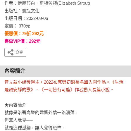
作者：
伊麗莎白．斯特勞特(Elizabeth Strout)
出版社：
寶瓶文化
出版日期：2022-09-06
定價： 370元
優惠價：79折 292元
書虫VIP價：292元
內容簡介
普立茲小說獎得主，2022布克獎初選長名單入圍作品。《生活
是頭安靜的獸》、《一切皆有可能》作者動人長篇小說。
★內容簡介

就像是沿著高聳的建築外牆一路滑落，

但無人瞧見──

就是這種孤獨，讓人覺得恐怖。
