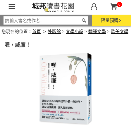
0
限量預購
您現在的位置：
首頁
＞
外版館
>
文學小說
>
翻譯文學
>
歐美文學
喔，威廉！