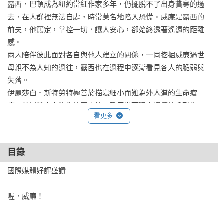
露西．巴頓成為紐約當紅作家多年，仍擺脫不了出身貧寒的過
去，在人群裡無法自處，時常莫名地陷入恐慌。威廉是露西的
前夫，他篤定，掌控一切，讓人安心，卻始終透著遙遠的距離
感。

兩人陪伴彼此面對各自與他人建立的關係，一同挖掘威廉過世
母親不為人知的過往，露西也在過程中逐漸看見各人的脆弱與
失落。

伊麗莎白．斯特勞特極善於描寫細小而難為外人道的生命瘡
疤，並以特定人物為故事主線，發展出可獨立閱讀的系列作
看更多
品。《喔，威廉！》是她以「露西．巴頓」為主角的第三本小
說，藉原生家庭、婚姻關係中的創傷與背叛，探討生命中形影
不離的匱乏與孤寂。

目錄
//

國際媒體好評盛讚

誰能真正明白他人經歷了什麼？

這種無人知曉的孤絕感讓人恐慌，無處可逃……

喔，威廉！

//
