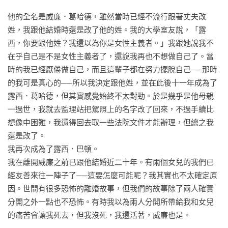
以看見安．泰勒和約翰．厄普代克的影子。不過斯特勞特與眾
他的全名是威廉．葛哈德，雖然當時已經不流行跟著丈夫改
不同的地方在於，她描述了人們內心深處的想法及各種感受中
姓，我跟他結婚時還是改了他的姓。我的大學室友說，「露
的細微之處……斯特勞特是最高明的一位說故事家，她為我們
西，你要跟他姓？我還以為你是女性主義者。」我跟她說我不
寫出了露西人生中讀來令人溫暖又開心的片段。」──《倫敦旗
在乎自己是不是女性主義者了，還說我再也不想做自己了。當
幟晚報》（Evening Standard）

時的我已經厭倦做自己，而且這輩子都在努力擺脫自己──那時
的我可是真心的──所以我決定跟他姓，並在此後十一年成為了
「『孤獨』和『背叛』是普立茲獎得主斯特勞特在寫作生涯中
露西．葛哈德，但其實感覺始終不太對勁。於是幾乎是他母親
不停回顧的主題，在這部以主角為中心且深具啟發性的系列小
一過世，我就去監理站把駕照上的名字改了回來，不過手續比
說中，作者更是聚焦於這兩個主題……斯特勞特的角色內心充
想像中困難，我還得回去取一些法院文件才能辦理，但總之我
滿憂慮及各種情緒，而她常用簡約、真實的句子，節制地處理
還是改了。

這些情緒……斯特勞特被比作海明威絕對不是毫無道理。就某
我再次成為了露西．巴頓。

些方面而言，她還超越了海明威。」──《出版者週刊》
我在離開威廉之前已跟他結婚近二十年。有兩個女兒的我們已
（Publishers Weekly，星級評論）

經友善來往一陣子了──這要怎麼可能呢？我其實也不太確定原
因。世間有很多恐怖的離婚故事，但我們的故事除了兩人確實
「為了探討人類存有意義的一部精巧、睿智、動人，結尾又令
分開之外一點也不恐怖。有時我以為兩人分開所帶給我和女兒
人振奮的冥思之作。」──《書目雜誌》（Booklist，星級評
的痛苦會讓我死去，但我沒死，我還活著，威廉也是。

論）
