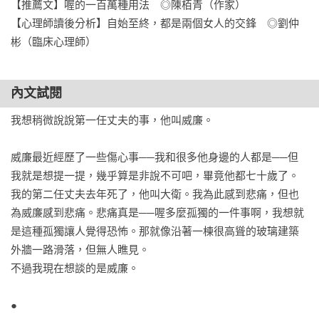
【推薦文】喔的一百萬種用法　◎陳栢青（作家）

★作家推薦

【心理師讀後分析】自始至終，都是兩個女人的交鋒　◎劉仲
● 陳栢青（作家）專文推薦：「當你打開伊麗莎白．斯特勞特的
彬（臨床心理師）
小說，像塵封的便當盒被打開一條縫，你往裡頭瞧，你會稍微
看到，另一個人的心。而且伊麗莎白．斯特勞特會讓你感受
內文試閱
到，這一顆心，和你的好像。一樣疼。一樣值得被疼惜。在宇
宙裡，你並不孤單。現在我覺得好一些了。」

我想稍微說說第一任丈夫的事，他叫威廉。

● 劉仲彬（臨床心理師）讀後解析：「這個探討婚姻關係的故
事，就像一齣懸疑劇。同樣是解謎，同樣都在尋找最後一片拼
威廉最近經歷了一些傷心事──我和很多他身邊的人都是──但
圖，但它拼的既非主謀的身分，亦非兇案的真相，而是兩位主
我就是想提一提，幾乎算是非說不可吧，畢竟他都七十歲了。

角的性格曲線。它想講的是：「一個人怎麼會變成現在這
我的第二任丈夫去年死了，他叫大衛。我為此感到悲痛，但也
樣？」而這往往才是生活中最大的懸念。自始至終，都是兩個
為威廉感到悲痛。悲痛真是──喔多麼孤獨的一件事啊，我想就
女人的交鋒……」

是這種孤獨讓人覺得恐怖。那就像沿著一棟很高聳的玻璃建築
● 李欣倫、馬尼尼為、陳又津、許菁芳、鄧九雲作家一致推薦

外牆一路滑落，但無人瞧見。

不過我現在想談的是威廉。

國際媒體好評盛讚

●

「書中故事由美國人的各種心底衝動及人生交織而成，其中可