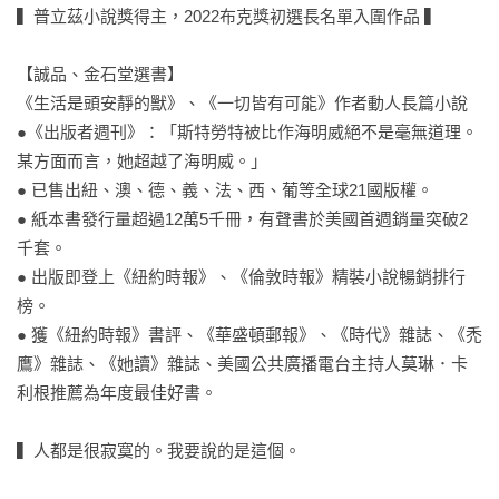
▍普立茲小說獎得主，2022布克獎初選長名單入圍作品 ▍

【誠品、金石堂選書】

《生活是頭安靜的獸》、《一切皆有可能》作者動人長篇小說

●《出版者週刊》：「斯特勞特被比作海明威絕不是毫無道理。
某方面而言，她超越了海明威。」

● 已售出紐、澳、德、義、法、西、葡等全球21國版權。

● 紙本書發行量超過12萬5千冊，有聲書於美國首週銷量突破2
千套。

● 出版即登上《紐約時報》、《倫敦時報》精裝小說暢銷排行
榜。

● 獲《紐約時報》書評、《華盛頓郵報》、《時代》雜誌、《禿
鷹》雜誌、《她讀》雜誌、美國公共廣播電台主持人莫琳．卡
利根推薦為年度最佳好書。

▍人都是很寂寞的。我要說的是這個。
