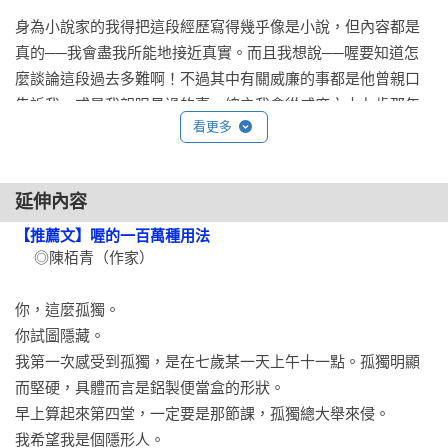
身為小說家的我得把這段經歷寫得幾乎像是小說，但內容都是
「人們通常會說『好事成三』，而且這本以露西．巴頓為主角
真的──我會盡我所能地接近真實。而且我想說──喔要知道怎
的最新小說確實像是完成了三部曲系列，但我能搶先提出要求
麼談論這段過去多難啊！不過其中有關威廉的事都是他曾親口
嗎？我還想看到第四部、第五部，又或者任何有關的作品都
告訴我，或是我親眼見過的事。總之我會從威廉六十九歲那年
好！斯特勞特的作品讀來實在太享受，而那種享受很簡單：你
看更多
講起，就是不到兩年之前。

總能在閱讀時知道更多──但又同時──懂得更少。」──《觀察
報》（The Observer）

●

延伸內容
「斯特勞特創造出了一部探討創傷、記憶及婚姻的精采冥思之
插播說明：

【推薦文】喔的一百萬種用法
作──還談到我們為了不專注於痛苦經驗時可能採取的扭曲作
 　◎陳栢青（作家）

最近威廉的實驗室助理開始叫他「愛因斯坦」，威廉似乎也很
法。」──《i報》（The i Paper）

享受這稱號。我不覺得威廉像愛因斯坦，但我大概明白那女人
你，這麼孤獨。

的意思。威廉留了白色帶點灰色的濃密小鬍子，基本上都有好
「精采而成功的小說，是針對愛、失落及他人的神祕進行細緻
你試圖隱藏。

好修整，濃密的白髮會定期修剪成有點蓬鬆的髮型。不過他個
推敲的一部作品。」──《週日郵報》（Mail on Sunday）

我第一次感受到孤獨，是在七歲某一天上午十一點。孤獨明顯
子高，衣著又體面，在我看來也沒有愛因斯坦那種隱約帶點瘋
而堅硬，具體而言是鋁製便當盒的形狀。

狂的神情。威廉的臉上常籠罩著一抹堅忍內斂的愉悅氣息，外
「每一頁都讓人充分感覺到親暱、脆弱又迫切的人性，讀了讓
早上算起來第四堂，一定要是那節課，孤獨總大舉來侵。

人很少能見到他笑到頭都往後仰，就連我都很久沒見過了。他
人不禁摒住呼吸。幾乎每句陳述都帶有天啟的力道。」──《華
我希望我是個隱形人。

的棕色眼睛始終很大。可不是每個人老了之後都能保持年輕時