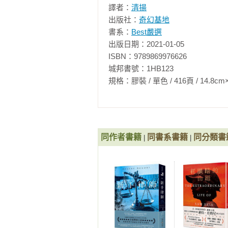
譯者：
清揚
　　嘶嘶作響的氣動煞車與濃濃的
出版社：
奇幻基地
公車折疊門，上了車。所謂的文明
書系：
Best嚴選
個空座位，不禁心花怒放，邊脫手
出版日期：2021-01-05

濃烈香水和古龍水遮掩下的難聞體味
ISBN：9789869976626

城邦書號：1HB123

　　公車沿著莫斯科河駛去，河面
規格：膠裝 / 單色 / 416頁 / 14.8cm×21cm 
車來到扎瑞娜的目的地，位於菲勒
的樹幹在狂風中吱吱嘎嘎。蘇維埃
窗子和經典的塗鴉。扎瑞娜推開棕
同時被竊走的還有大理石地板，以
的，就偷吧」。即使找人修補上了，
同作者書籍
同書系書籍
同分類書
|
|
　　扎瑞娜搭乘電梯來到十二樓，
在腳踏墊上擦鞋，以免在橡木地板
走進起居室。

　　「我們以為妳不回來了呢，卡扎