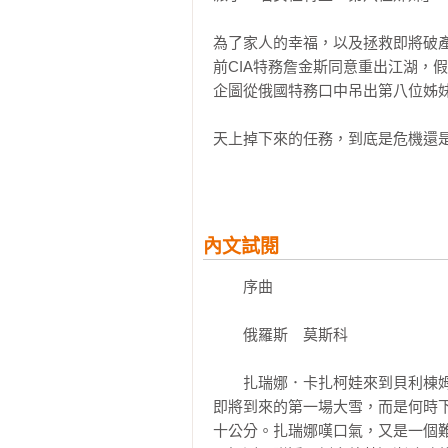
為了家人的幸福，以及拯救即將破產
前CIA特務詹金斯同意重出江湖，假
企圖從俄國特務口中吊出第八位姊妹
天上掉下來的任務，到底是危機還是
一回神，詹金斯驚覺自己可能成為叛
危及其他美國特務的性命，甚至賠上
而他的對手，正是自己的國家……

內文試閱
【外國書評、名家高度讚譽】

　　序曲

「《尋找代號八》是一本結合間諜和
——國際暢銷作家 馬丁．克魯茲．
　　俄羅斯　莫斯科

「有羅伯．杜格尼寫不出來的故事
　　扎瑞娜．卡扎柯娃來到貝利棟
出人意料之外。《尋找代號八》故
即將到來的第一場大雪，而是何時
中。」

十公分。扎瑞娜嘆口氣，又是一個