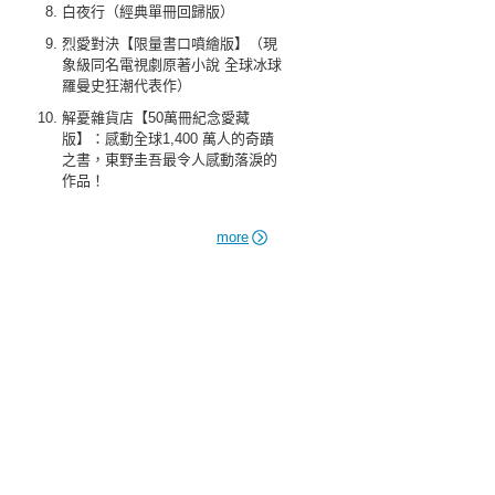
白夜行（經典單冊回歸版）
烈愛對決【限量書口噴繪版】（現
象級同名電視劇原著小說 全球冰球
羅曼史狂潮代表作）
解憂雜貨店【50萬冊紀念愛藏
版】：感動全球1,400 萬人的奇蹟
之書，東野圭吾最令人感動落淚的
作品！
more