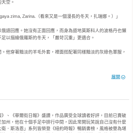
h a Scarlet Sky》作者

天空。

這本諜海風雲小說，情節緊湊流暢，令人眼睛一亮，讀來冷汗連
et dolgaya zima, Zarina.（看來又是一個漫長的冬天，扎瑞娜。）」

報世界。杜格尼運用詭譎多變的諜海和疑雲重重的騙局，交織出一
深入其境，感同身受那些千鈞一髮的緊繃情緒，令讀者咬了餌，便
以俄語回應。她沒有正面回應，而身為道地莫斯科人的波格丹也懶
足以描繪俄羅斯的冬天，「嚴苛沉重」更適合。

日報》暢銷作家

問。他穿著黯淡的羊毛外套，裡面搭配著同樣黯淡的灰綠色軍服，
動。即使故事有些間諜小說的刻板成分，角色、地點和情節依然活
瑞娜語焉不詳地推託，希望在他開口前堵住他的話頭。六十出頭的
展開
想翻頁看到底發生了什麼事。大概過了三分之二後，故事路線一
只有稀疏的白髮，肌膚跟三十歲的女人一般光滑。她母親耳提面
裡，讀者已無法自拔，急著知道結局。」——Amazon讀者Bill 
在於好的生活習慣，這個建議她銘記於心並嚴以自律。扎瑞娜的身
全國性的消遣活動：抽菸和飲酒，而她從不過度，尤其是伏特加。
人都知道此事。

時間，因為它總是經過深入研究後才提筆。我已經讀完『警探崔
代號八》成為了我的最愛。它節奏快速，讀來相當有臨場感，儘管
報》、《華爾街日報》盛讚，作品廣受全球讀者好評，目前已賣破
，像是要去約會。」

書也拋出了許多議題，像是政府如何壓制對自己不利的證據的。請
於加州，他在十個手足中排行中間，因此常開玩笑說自己沒有什麼
大衛．斯洛恩」系列皆榮登《紐約時報》暢銷書榜，風格被譽為堪
閱讀，你就不想再放下來了！」——Amazon讀者Georgianne 
衣領，搭配著兔毛雷峰帽，耳罩都放了下來防風抗凍。
