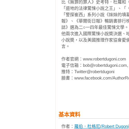
比《無罪的罪人》史考特．杜羅和
Giese

「道地的法律驚悚小說之王」、「《
　　「我穿這樣就是要去約會？」
「警探崔西」系列小說《妹妹的墳
「到底該如何描述這本書給我的感覺
而去。「Dobroy nochi.（晚安。）」
報》、《華爾街日報》暢銷書排行
斯．詹金斯的腳步邁進，俄羅斯的
誌》選為二○一四年最佳驚悚文學。

本。作者一定希望讀者像我這般深
　　「Spokoynoy nochi
他兩次進入國際驚悚小說奬決選、哈波．李法
我拉進故事中，直喘著氣奔向結尾。」——A
莫斯科河，伴隨著一列疾速駛來的貨
小說奬，以及美國推理作家協會愛
言。

「看來，羅伯．杜格尼就只會寫一
　　她走下水泥樓梯，快步穿過中
他有史以來最好看的一本。《尋找
作者官網：www.robertdugoni.com

到古魯波奇巷轉角的公車站。狂風
——Amazon讀者C. Pilgrim
電子信箱：bob@robertdugoni.com,

的喇叭尖聲轟鳴，通勤人車趕在大
推特：Twitter@robertdugoni

史達林式高調的厚重大樓塞滿了她
臉書：www.facebook.com/AuthorRob
樓，以彰顯蘇維埃聯邦的榮耀，震
得很類似，一旦有美國戰機侵入莫
相關著作：《她最後的呼吸》《她
扎瑞娜認為這個謠傳的真實性十分高
　　荒謬成性的俄國人，每棟建築
基本資料
紅星的尖頂，並且混合了希臘、法
酒店已易名為麗笙皇家酒店，一個西
作者：
羅伯．杜格尼(Robert Dugoni