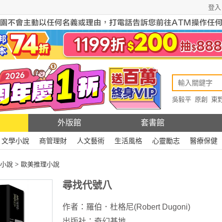
登入
吳毅平
原創
東
原創
Rewire
外版館
套書館
文學小說
商管理財
人文藝術
生活風格
心靈勵志
醫療保健
小說
>
歐美推理小說
尋找代號八
作者：
羅伯．杜格尼(Robert Dugoni)
出版社：
奇幻基地