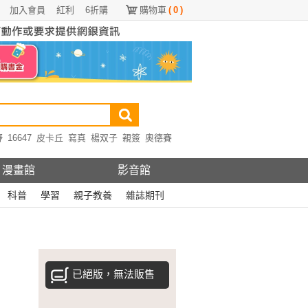
加入會員
紅利
6折購
購物車
(
0
)
野
16647
皮卡丘
寫真
楊双子
親簽
奧德賽
漫畫館
影音館
科普
學習
親子教養
雜誌期刊
已絕版，無法販售