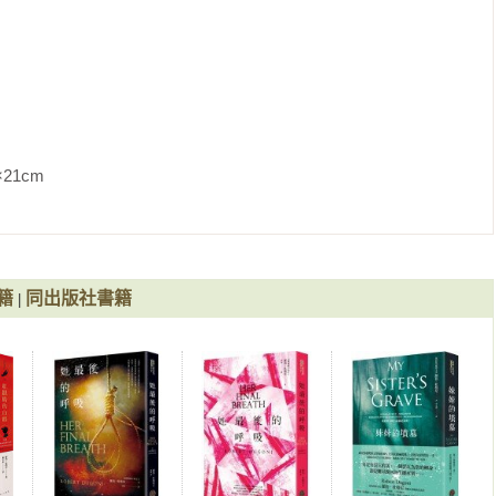
汽油味，重新抓住了扎瑞娜的注意力，她跟著人群推推擠擠地穿過
，早在維護自身權益的俄羅斯人之中蕩然無存。她看到公車尾部有
套帽子，邊朝位子走去。潮濕混濁的空氣凝結在窗戶上，籠住了在
。

早已漂浮著一塊塊浮冰，再次預告了嚴冬的到來。三十分鐘後，公
               
斯基布爾瓦爾路上，超巿前的公車站。穿過枯敗荒涼的公園，細長
時代的公寓哨兵似地圍繞著公園，醜陋的水泥磚搭配著一扇扇的小
色鐵門，進入斯巴達式簡樸的大廳。電燈裝置老早以前就被偷了，
及黃銅樓梯欄杆。俄羅斯人所謂的資本主義，就是「只要能賣錢
也只會引來更多小偷。

籍
同出版社書籍
|
踏進與大廳一樣空蕩的走廊。她解開爸媽留下的老公寓的四道鎖，
上留下雪印。地板上嵌飾著複雜的幾何圖紋。她掛好外套和帽子，
柯娃女士。」
