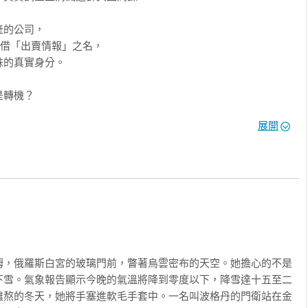
的公司，

借「出賣情報」之名，

的真實身分。

轉機？

國罪人，

展開
家人的生命，

冒險的經典小說，同時也是一本莫斯科圖像。」

史密斯，《高爾基公園》作者

嗎？作者筆觸乾淨俐落，書中人物有血有肉，情節撲朔迷離，結局
姆，俄羅斯白宮的玻璃門前，瞥著烏雲密布的天空。她擔心的不是
事題材新穎，貼近現實生活，很有可能出現在明日的頭條新聞
下雪。氣象報告顯示今晚的氣溫將降到零度以下，降雪達十五至二
難熬的冬天，她將手塞進軟毛手套中。一名叫波格丹的門衛站在金