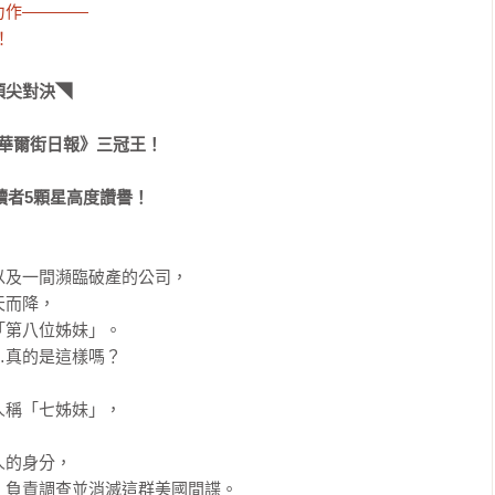
作————

！
尖對決◥

華爾街日報》三冠王！

讀者5顆星高度讚譽！
及一間瀕臨破產的公司，

而降，

第八位姊妹」。

真的是這樣嗎？

稱「七姊妹」，



的身分，

負責調查並消滅這群美國間諜。
