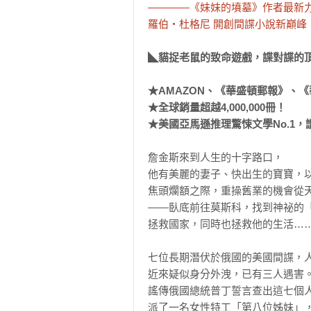
————《妹妹的墳墓》作者最新力
羅伯‧杜格尼 開創間諜小說新巔峰
◣貓捉老鼠的致命遊戲，諜對諜的頂
★AMAZON、《華盛頓郵報》、《
★全球銷量超越4,000,000冊！

★美國亞馬遜推理驚悚文學No.1，
詹金斯來到人生的十字路口，

他有美麗的妻子、快出生的寶寶，以
焦頭爛額之際，重操舊業的機會從天
——臥底前往莫斯科，找到神祕的「
拯救國家，同時也拯救他的生活……
七位長期潛伏於俄國的美國間諜，人
近來疑似身分外洩，已有三人遇害。
謠傳俄國總統普丁誓言查出這七個人
派了一名女性特工「第八位姊妹」，