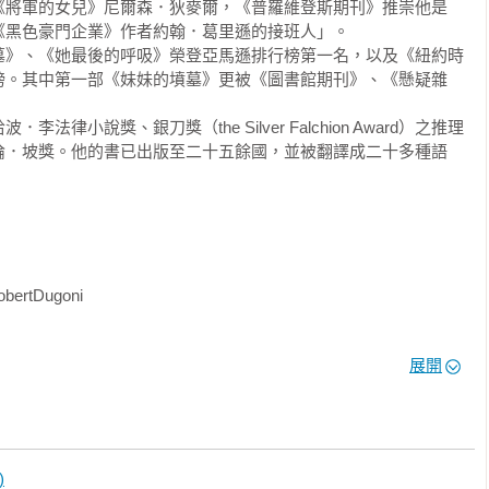
《將軍的女兒》尼爾森．狄麥爾，《普羅維登斯期刊》推崇他是
黑色豪門企業》作者約翰．葛里遜的接班人」。

扎瑞娜問，「嗯？」她拉高圍巾覆住嘴唇，不再搭理波格丹，朝門
墓》、《她最後的呼吸》榮登亞馬遜排行榜第一名，以及《紐約時
？它使我從第一頁開始便成為人質直到最後！我跟著CIA特工查爾


榜。其中第一部《妹妹的墳墓》更被《圖書館期刊》、《懸疑雜
旋律縈繞在我的腦海中。我屏住呼吸，感到焦慮，卻無法放下書
陷其中，而他成功了。身為讀者，這也是我夢寐以求的一本書，將
.（夜安。）」波格丹一邊回應，一邊為她推開門。扎瑞娜踏出門外，狂風掃過
律小說獎、銀刀獎（the Silver Falchion Award）之推理
mazon讀者O Pariset

運火車。今夜的暴風雪必定凶猛。

倫．坡獎。他的書已出版至二十五餘國，並被翻譯成二十多種語
些好看到不行的書。我已經讀過他所有的書，然後每次都認為這是
庭，朝下而去。穿過華麗的大門，來到布里茲涅河堤，沿著河岸來
代號八》非常引人入勝且緊張刺激。萬分期待他的下一本書！」
呼嘯，震耳欲聾的公車轟隆隆駛過，莫斯科二十一世紀「普汀人」
雪落下前疾速往家的方向去。莫斯科河灣灣畔的烏克蘭酒店，一簇
的視線。史達林在二戰結束後，建築了七棟使人眼花繚亂的摩天大
ertDugoni

懾西方。有個流傳久遠的謠言，說那位獨裁者將七棟摩天大樓設計
斯科領空，就能發揮混淆視聽的效果。基於俄國領袖的偏執傾向，
最後的呼吸（限量鏡面萬花筒書衣特別版）》
。

展開
都極其過度，低樓層建得粗壯厚實，不斷往高層向內收成一座頂著
式、中式和義式的建築風格。不知道史達林地下有靈，得知烏克蘭
方資本主義的標誌性象徵，他會作何感想。

)