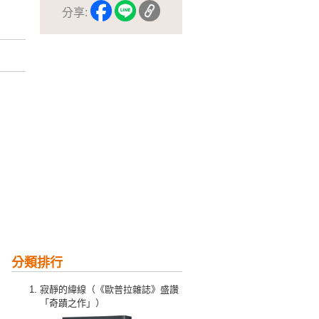
分享:
分類排行
寂靜的緯線（《歐普拉雜誌》盛讚
「奇蹟之作」）