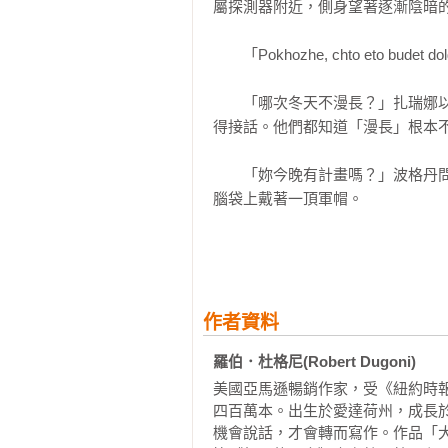
——Mark Sullivan，暢銷小說《Beneat
屬探測器附近，側身望著逐漸陰暗的
「故事情節讀來令人驚喜連連……
　　「Pokhozhe, chto eto bud
連，讓人一睹拜占庭世界的現代情
個不同尋常的英雄人物，引領讀者
　　「哪次冬天不漫長？」扎瑞娜
愛不釋手。」

得接話。他們都知道「漫長」根本不
——Steven Konkoly，《美國今
　　「妳今晚有計畫嗎？」波格丹
【外國讀者一致盛讚】

腦袋上戴著一頂軍帽。

「作者的文筆一如過往，清晰而生
　　「我每天晚上都有計畫。」扎
靈活現，讀起來不忍釋卷，會一直
她遺傳了母親的基因，紅棕頭髮裡
轉，從間諜小說轉變為法庭劇碼。到這
命，一個俄國女人保持外貌的關鍵
Weinberger

材衣品都無可挑剔。俄國人有兩項
作者資料
她離婚後單身至今，似乎全白宮的男
羅伯．杜格尼(Robert Dugoni)
「杜格尼的作品令我著迷了好一段
西』系列，但不得不說這本《尋找
美國亞馬遜暢銷作家，受《紐約時
　　波格丹微笑說：「妳這一身裝扮
是虛構故事卻感覺如此真實。這本
四百萬本。出生於愛達荷州，成長
機會說話，才會轉而寫作。作品「
務必確認好你的時間充裕，因為一旦開始
　　沒錯。她穿著厚重的外套，兔皮