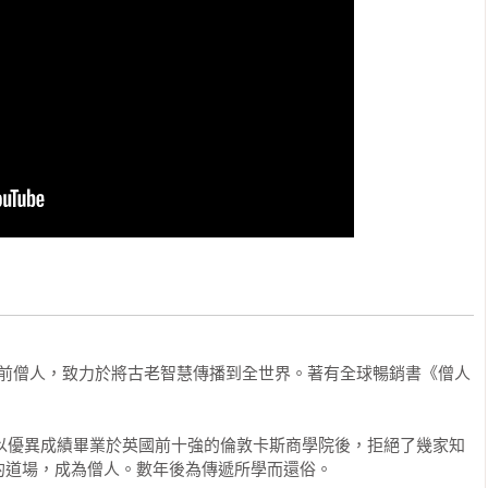
合，像僧人一樣思考，為你在平衡的成功道路上前進提供基本指
者、全球最大避險基金橋水聯合創辦人

立自己真實的力量，將注意力從外在的自我形象轉移到內在自尊。
，並從催眠狀態中甦醒，幫助你成為自己的人生設計師。

發掘世上最古老永恆的智慧，並巧妙地注入意義，使其適用於現代
以百萬計的人分享這種智慧微光，在此，他將這些吉光片羽蒐集成
胸、重振精神、重新定義成功，並與更深遠的目標建立連結。

報》創辦人
持人、前僧人，致力於將古老智慧傳播到全世界。著有全球暢銷書《僧人
，以優異成績畢業於英國前十強的倫敦卡斯商學院後，拒絕了幾家知
道場，成為僧人。數年後為傳遞所學而還俗。
