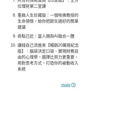
阿甘的保險寶典【印簽版】：全方
位理財第二堂課
重啟人生珍藏版：一個哈佛教授的
生命領悟，給你把餘生過好的簡單
建議
奇點已近：當人類與AI融合一體
讓錢自己流進來【暢銷20萬冊紀念
版】：腦袋決定口袋、實現財務自
由的心理學，選擇比努力更重要，
用對思考方式，打造你的被動收入
系統
more