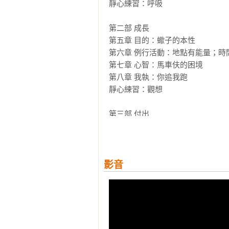
另一種財富。

靜心練習：呼吸

◆失眠時……

每天睡前寫下感恩日記，減少雜念，
第二部 成長

第五章 目的：蠍子的本性

擁有僧人心態，你將學到：

第六章 例行活動：地點有能量；時間
．如何克服消極的負面情緒

第七章 心智：馬車伕的困境

．如何清除腦中雜音，停止胡思亂想
第八章 我執：你追我跑

．為什麼比較心會殺死愛

靜心練習：觀想

．如何善用恐懼的力量

．為什麼無法透過追求幸福來找到幸
第三部 付出

．如何向生命中遇到的每一個人學習
第九章 感恩：世上最有力的解藥

．為什麼你不等於你的想法

第十章 人際關係：觀察人群百態

．如何找到你的天命與人生目的

第十一章 服務：前人種樹，後人乘涼
．為什麼善良對成功如此重要

靜心練習：唱誦

影音
共同推薦
結語：僧人此時此刻會怎麼做？

暢銷書《原則》作者、全球最大避
附錄：吠陀性格測驗

娜．赫芬頓／心靈大師喬布拉／美
謝辭

熊仁謙

下一步