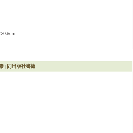
m                
籍
同出版社書籍
|