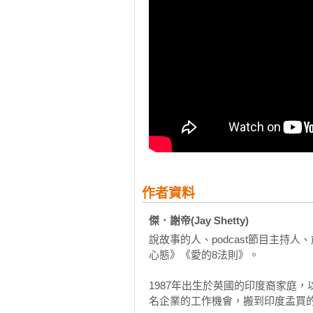
好評推薦
★將古老的智慧與當今的實踐相結
導。

──瑞．達利歐，暢銷書《原則》作
★傑．謝帝一步步向你揭示如何建
這本書使你擺脫社會條件對你的限制
──喬布拉，心靈大師

★傑．謝帝擁有難得的天賦，可以
作者資料
人的生活。他已在社交媒體上與數
改變人生的一本書，可以讓你敞開心
傑．謝帝(Jay Shetty)
──雅莉安娜．赫芬頓，《赫芬頓郵
說故事的人、podcast節目主
心態》《愛的8法則》。

1987年出生於英國的印度裔家庭
名企業的工作機會，搬到印度孟買的