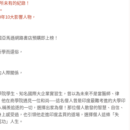
所未有的紀錄！



0年10大影響人物，

！
國亞馬遜網路書店預購即上榜！

學而還俗，

人際關係，

學院學生、知名國際大企業實習生，曾以為未來不是當醫師、律
，他在商學院遇見一位和尚──這名僧人曾是印度最難考進的大學印
眾人稱羨追逐的一切，選擇出家為僧！那位僧人散發的智慧、自信、
身上感受過，也引領他走進印度孟買的道場，選擇僧人這條「失
功」人生。
