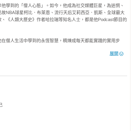
享他學到的「僧人心態」。如今，他成為社交媒體巨星，為迷惘、
已故NBA球星柯比．布萊恩、流行天后艾莉西亞．凱斯、全球最大
、《人類大歷史》作者哈拉瑞等知名人士，都是他Podcast節目的
他在僧人生活中學到的永恆智慧，精煉成每天都能實踐的實用步
長→付出」三階段，過著不焦慮、有意義的人生！

展開
自己的人，必然會陷入心碎的結局。

人的痛相比，就變得可以承受。

神話，也只能維持一段時間；就算你不打破幻相，生命也會替你打


究更多更好職務的事實，還可以多參與家人孩子的事務。時間也是