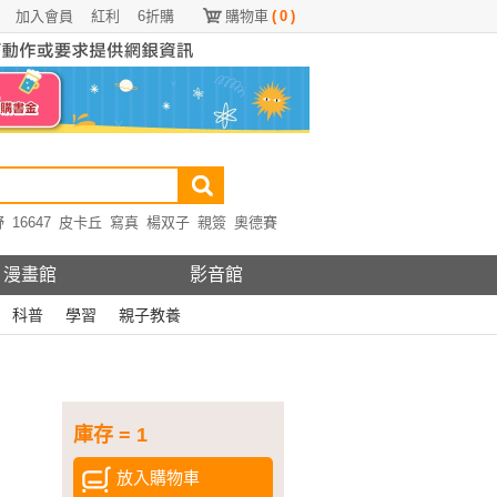
加入會員
紅利
6折購
購物車
(
0
)
野
16647
皮卡丘
寫真
楊双子
親簽
奧德賽
漫畫館
影音館
科普
學習
親子教養
庫存 = 1
放入購物車