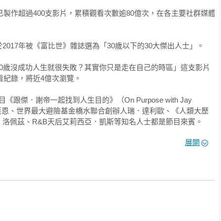
已製作超過400支影片，累積觀看次數逾80億次，在各主要社群媒體
017年被《富比世》雜誌選為「30歲以下的30大傑出人士」。

30歲沒成功人生就很失敗？其實你只是走在自己的時區」這支影片
看紀錄，將近4億次瀏覽。

跟傑．謝帝一起找到人生目的》（On Purpose with Jay 
．布萊恩、世界最大避險基金橋水聯合創辦人瑞．達利歐、《人類大歷
洛佩茲、R&B天后艾莉西亞．凱斯等知名人士都是節目來賓。

展開
、Netflix、巴黎萊雅、臉書、可口可樂、匯豐銀行、安永聯合會計師
請他去演講或開發企業內訓課程，主題包括尋找職場目標、未來的
外，他的線上課程已有超過200萬人參加，學員來自全世界100多