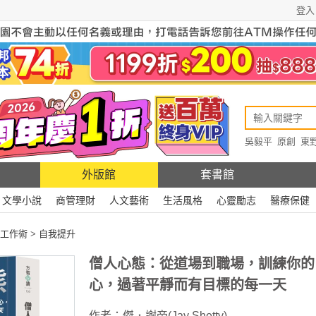
登入
吳毅平
原創
東
原創
Rewire
外版館
套書館
文學小說
商管理財
人文藝術
生活風格
心靈勵志
醫療保健
工作術
>
自我提升
僧人心態：從道場到職場，訓練你的
心，過著平靜而有目標的每一天
作者：
傑．謝帝(Jay Shetty)