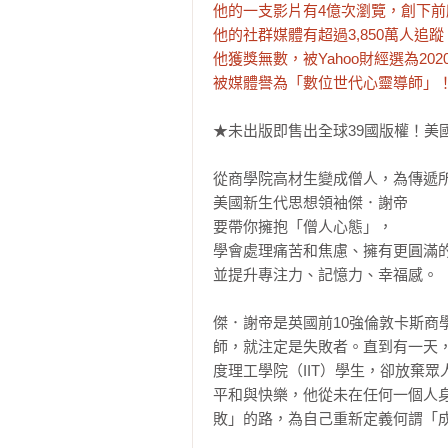
他的一支影片有4億次瀏覽，創下前
他的社群媒體有超過3,850萬人追蹤。
他獲獎無數，被Yahoo財經選為202
被媒體譽為「數位世代心靈導師」
★未出版即售出全球39國版權！美
從商學院高材生變成僧人，為傳遞所
美國新生代思想領袖傑．謝帝

要帶你擁抱「僧人心態」，

學會處理痛苦和焦慮、擁有更圓滿的
並提升專注力、記憶力、幸福感。

傑．謝帝是英國前10強倫敦卡斯商
師，就注定是失敗者。直到有一天
度理工學院（IIT）學生，卻放棄
平和與快樂，他從未在任何一個人
敗」的路，為自己重新定義何謂「成