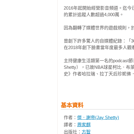
2016年起開始經營影音頻道。迄今
的累計追蹤人數超過4,000萬。

因為翻轉了媒體世界的遊戲規則，於2
曾創下許多驚人的自媒體紀錄：「
在2018年創下臉書當年度最多人觀
主持健康生活類第一名的podcast節目《
Shetty），已故NBA球星柯比
史》作者哈拉瑞、拉丁天后珍妮佛．
其觀點引起許多企業共鳴，Google
事務所、微軟及埃森哲等公司都邀
幸福，以及數位媒體經營策略等。此
基本資料
個國家。 

作者：
傑．謝帝(Jay Shetty)
更多資訊請參考：JayShetty.me 
譯者：
周家麒
出版社：
方智