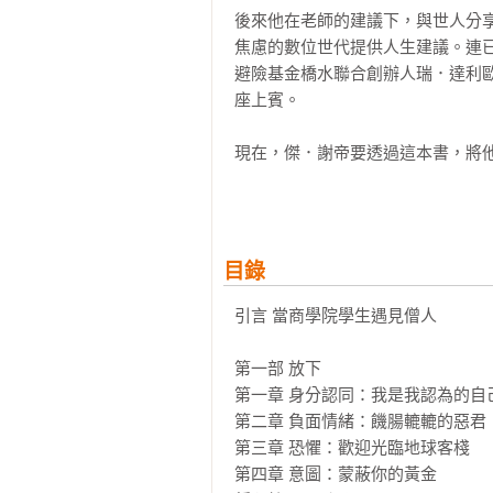
後來他在老師的建議下，與世人分
焦慮的數位世代提供人生建議。連
避險基金橋水聯合創辦人瑞．達利歐
座上賓。

現在，傑．謝帝要透過這本書，將
驟，帶你走過僧人心態的「放下→成
人生有得有失，僧人心態告訴你：

◆失戀時……

目錄
相信自己的價值。在親密關係中迷失
◆失落時……

引言 當商學院學生遇見僧人

為感受客觀評分，失去錢財與失去親
◆失利失勢時……

第一部 放下

提醒你留心一手打造出的高高在上
第一章 身分認同：我是我認為的自己
破。

第二章 負面情緒：饑腸轆轆的惡君

◆失業時……

第三章 恐懼：歡迎光臨地球客棧

接受沒了工作收入、卻有了時間研
第四章 意圖：蒙蔽你的黃金
