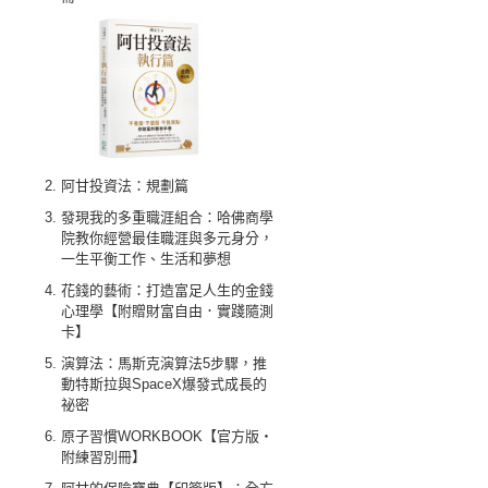
阿甘投資法：規劃篇
發現我的多重職涯組合：哈佛商學
院教你經營最佳職涯與多元身分，
一生平衡工作、生活和夢想
花錢的藝術：打造富足人生的金錢
心理學【附贈財富自由．實踐隨測
卡】
演算法：馬斯克演算法5步驟，推
動特斯拉與SpaceX爆發式成長的
祕密
原子習慣WORKBOOK【官方版‧
附練習別冊】