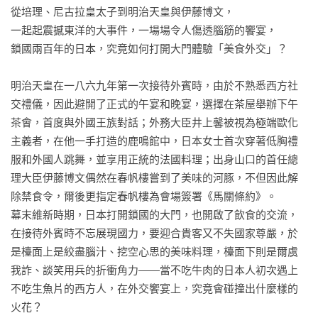
從培理、尼古拉皇太子到明治天皇與伊藤博文，

一起起震撼東洋的大事件，一場場令人傷透腦筋的饗宴，

鎖國兩百年的日本，究竟如何打開大門體驗「美食外交」？

明治天皇在一八六九年第一次接待外賓時，由於不熟悉西方社
交禮儀，因此避開了正式的午宴和晚宴，選擇在茶屋舉辦下午
茶會，首度與外國王族對話；外務大臣井上馨被視為極端歐化
主義者，在他一手打造的鹿鳴館中，日本女士首次穿著低胸禮
服和外國人跳舞，並享用正統的法國料理；出身山口的首任總
理大臣伊藤博文偶然在春帆樓嘗到了美味的河豚，不但因此解
除禁食令，爾後更指定春帆樓為會場簽署《馬關條約》。

幕末維新時期，日本打開鎖國的大門，也開啟了飲食的交流，
在接待外賓時不忘展現國力，要迎合貴客又不失國家尊嚴，於
是檯面上是絞盡腦汁、挖空心思的美味料理，檯面下則是爾虞
我詐、談笑用兵的折衝角力——當不吃牛肉的日本人初次遇上
不吃生魚片的西方人，在外交饗宴上，究竟會碰撞出什麼樣的
火花？
