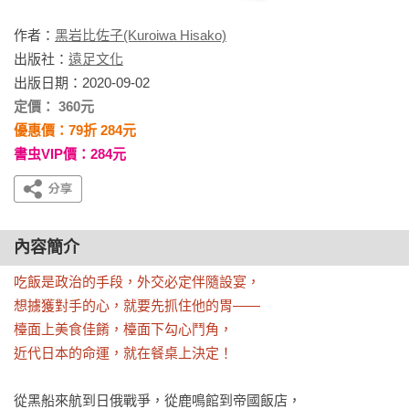
作者：
黑岩比佐子(Kuroiwa Hisako)
出版社：
遠足文化
出版日期：2020-09-02
定價： 360元
優惠價：79折 284元
書虫VIP價：284元
內容簡介
吃飯是政治的手段，外交必定伴隨設宴，

想擄獲對手的心，就要先抓住他的胃——

檯面上美食佳餚，檯面下勾心鬥角，

近代日本的命運，就在餐桌上決定！
從黑船來航到日俄戰爭，從鹿鳴館到帝國飯店，
