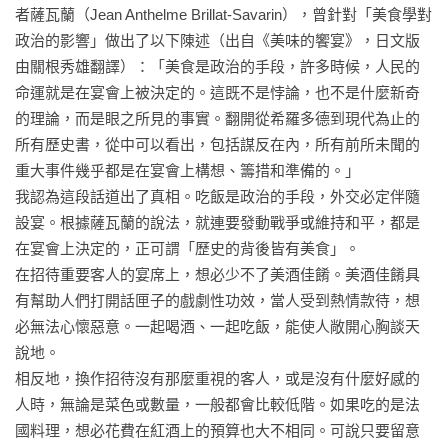
者薩瓦蘭（Jean Anthelme Brillat-Savarin），曾針對「美食學對
第九章　《食道樂》作者與俄羅斯俘虜的交流——村井弦齋

政治的影響」做出了以下陳述（出自《美味的饗宴》，日文版
飲食界人士齊聚的「美食殿堂」／厚待俘虜作為對外宣傳／收
由關根秀雄翻譯）：「美食是政治的手段，許多時候，人民的
容所提供的洋食菜單／預見未來糧食問題的小說／在家中宴請
命運就是在宴會上被決定的。這既不是悖論，也不是什麼新奇
俄羅斯俘虜／從美食家變成斷食研究家

的理論，而是眼之所見的事實。翻開從希羅多德到現代為止的
所有歷史書，從中可以看出，包括謀反在內，所有前所未聞的
第十章　嘉德勳章與宮中晚宴——明治天皇（二） 

重大事件幾乎都是在宴會上構想、籌措和準備的。」

被喻為釣到「金龜婿」的日英同盟／歡迎外國王族的天皇盛宴
我認為這段話道出了真相。吃飯是政治的手段，外交必定伴隨
／起源於「吊襪帶」的最高榮譽勳章／不情不願地接待外賓的
設宴。根據薩瓦蘭的說法，就連要發動戰爭或維持和平，都是
天皇／西園寺公望的日本料理與藝妓宴席

在宴會上決定的，正可謂「歷史的背後皆有美食」。

在招待重要客人的宴席上，想必少不了美酒佳餚。美酒佳餚具
第十一章　「風雅宰相」是位稀世美食家——西園寺公望

有幫助人們打開話匣子的戲劇性功效，當人受到熱情款待，想
首相招待文人的聚會——「雨聲會」／坪內逍遙、二葉亭四
必無法心懷惡意。一起喝酒、一起吃飯，能使人敞開心胸談天
迷、夏目漱石三人回絕邀請／珍味佳餚、美酒與美妓的饗宴／
說地。

海外經驗遠超過歷代首相／讓歐洲人吃驚的「舌頭」／對料理
相反地，換作招待沒有那麼重視的客人，或是沒有什麼好感的
與酒不變的堅持／「最後元老」的晚年

人時，無論是菜色或數量，一般都會比較低階。如果吃的是法
國料理，想必花費在紅酒上的預算也大不相同。可說只要留意
第十二章　無政府主義者的「素食論」——幸德秋水 
