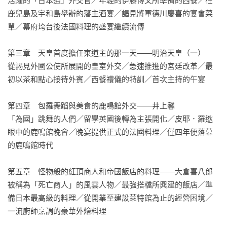
活躍的「日本通」外交官／年輕的伊藤博文所準備的西餐／在
鹿兒島及宇和島舉辦的藩主酒宴／謁見將軍德川慶喜的宴會菜
單／幕府垮台後法國料理的盛宴繼續流傳

第三章　天皇首度擔任東道主的那一天——明治天皇（一） 

從謁見外國公使所展開的皇室外交／急速推進的宮廷改革／最
初以茶和點心接待外賓／西餐禮儀的特訓／首次主持的午宴

第四章　包羅舞蹈與美食的鹿鳴館外交——井上馨 

「為國」跳舞的人們／留學英國後轉為主張開化／皮耶．羅逖
眼中的鹿鳴館晚會／晚宴提供正式的法國料理／僅四年便落幕
的鹿鳴館時代

第五章　怪物般的紅頂商人和帝國飯店的料理——大倉喜八郎

被稱為「死亡商人」的風雲人物／最強搭檔所興建的飯店／準
備日本最高級的料理／從開業至建設萊特館為止的經營困境／
一流廚師烹調的豪華外燴料理
