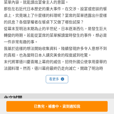
菜單內容，就能讀出宴會主人的意圖。

早熟而體弱多病的神童／巢鴨監獄的伙食／社會主義與素食主
那些左右近代日本歷史的重大事件，在交涉、設宴或密談的餐
義的關係／在美國實踐素食主義／「革命需要的其實是麵
桌上，究竟端上了什麼樣的料理呢？宴席的菜單透露出什麼樣
包！」／寫入漢詩的除夕蕎麥麵和年糕

的訊息？各個掌權者在餐桌下又做了哪些試探？

從幕末至明治末期為止的半世紀，日本逐漸西化，是發生巨大
後記

轉變的時期。若能從宴席的菜單解讀當時發生的事件，想必是
主要參考文獻
一件非常有趣的事。

我基於這樣的想法開始收集資料，陸續發現許多令人意想不到
的真相，也為當時日本人講究美食的程度感到吃驚。

末代將軍德川慶喜賭上幕府的威信，招待外國公使享用豪華的
法國料理。然而，德川幕府最終仍走向滅亡，開啟了明治時
代。

看更多
年輕的明治天皇坐上君主的寶座，扛起皇室外交的使命，負責
主辦宮中晚宴。話雖如此，除了日本料理以外，至今沒有吃過
其他料理的天皇，為了以法國料理招待外賓可是費盡了苦工。

內文試閱
井上馨為了修改與列強簽訂的不平等條約，使用強硬的手段推
已售完，補書中，貨到通知我
第一章 不滿本膳料理的美國海軍提督——馬修．培理

動歐化政策，創建鹿鳴館。許多人不知道以舞會聞名的鹿鳴