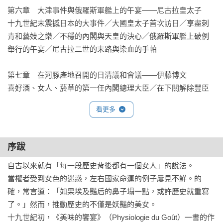
第六章　大津事件與俄羅斯軍艦上的午宴——尼古拉皇太子 

十九世紀末震撼日本的大事件／大國皇太子首次訪日／享盡刺
青和藝妓之樂／不穩的內閣與天皇的決心／俄羅斯軍艦上破例
舉行的午宴／尼古拉二世的末路與染血的手帕

第七章　在河豚產地召開的日清議和會議——伊藤博文 

喜好酒、女人、菸草的第一任內閣總理大臣／在下關解除豐臣
秀吉的河豚禁食令／緊鄰談判會場的煙花巷／滯留日本期間自
看更多
炊的清國使節團／與遭到狙擊的李鴻章交涉議和條約／河豚料
理成為在日本的「最後的午餐」

序跋
第八章　攻陷旅順後的香檳浴——兒玉源太郎

自古以來就有「每一段歷史背後都有一個女人」的說法。

《坂上之雲》所描繪的大英雄／打破常規又喜歡惡作劇的天才
當權者受到女色的迷惑，左右國家命運的例子屢見不鮮。的
軍師／在新橋藝妓團的送別下出征／乃木將軍率領的第三軍陷
確，常言道：「如果埃及豔后的鼻子塌一點，或許歷史就重寫
入苦戰／攻下二○三高地為旅順會戰帶來勝利／慶功宴上的香檳
了。」然而，推動歷史的不僅是妖豔的美女。

浴

十九世紀初，《美味的饗宴》（Physiologie du Goût）一書的作