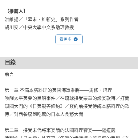
【推薦人】
洪維揚／「幕末‧維新史」系列作者

胡川安／中央大學中文系助理教授
看更多
目錄
前言

第一章 不滿本膳料理的美國海軍准將——馬修．培理

喚醒太平美夢的黑船事件／在琉球接受豪華的設宴款待／打開
鎖國大門的《日美親善條約》／簽約前接受傳統本膳料理的款
待／對西餐感到吃驚的日本人食慾大開

第二章　接受末代將軍宴請的法國料理饗宴——薩道義
