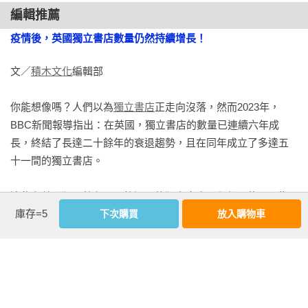
編輯推薦
疫情後，英國獨立書店數量仍然持續增長！
文／
積木文化
編輯部

你能想像嗎？人們以為
獨立書店
正走向沒落，然而2023年，
BBC新聞報導指出：在英國，獨立書店的數量已連續六年成
長，終結了長達二十餘年的衰退趨勢，且在同年成立了多達五
十一間的獨立書店。

這些在
英國
獨具特色、風格迥異的獨立書店，卻都不約而同指
庫存=5
向一種共同的特質——「在地書店」的強烈自覺。

下次購買
放入購物車
店主或經營者深切了解書店所在之處的
歷史
與特性，從城鎮街
區的歷史演變到
當地
住民與族群的組成，著力
探尋
他們與地方
之間的關聯。這些書店以空間，輔以音樂、咖啡、活動，甚至
聘請當地居民成為店員，他們同樣熟知在地其他共存的獨立書