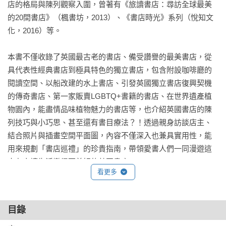
店的格局與陳列觀察入圍，曾著有《旅讀書店：尋訪全球最美
的20間書店》（楓書坊，2013）、《書店時光》系列（悅知文
化，2016）等。

本書不僅收錄了英國最古老的書店、備受讚譽的最美書店，從
具代表性經典書店到極具特色的獨立書店，包含附設咖啡廳的
閱讀空間、以船改建的水上書店、引發英國獨立書店復興契機
的傳奇書店、第一家販賣LGBTQ+書籍的書店、在世界遺產植
物園內，能盡情品味植物魅力的書店等，也介紹英國書店的陳
列技巧與小巧思、甚至還有書目療法？！透過親身訪談店主、
結合照片與插畫空間平面圖，內容不僅深入也兼具實用性，能
用來規劃「書店巡禮」的珍貴指南，帶領愛書人們一同漫遊這
十九家讓生活變得更美好的英國書店。

看更多
無論你是愛書人、書店迷、又或是喜愛英國街景的城市漫遊
者，都能在這本書裡找到心頭好。

目錄