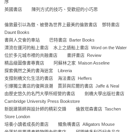
「為了能過上美好的人生，就多去書店走走吧。如果這本探尋
序

受人們喜愛的書店祕密的書，能成為你產生這種想法的契機，
英國書店        陳列方式的技巧、受歡迎的小巧思

我會感到非常高興。」

──清水玲奈／本書作者
倫敦最引以為傲、被譽為世界上最美的倫敦書店    鄧特書店  
Daunt Books

書與人交會的車站        巴特書店  Barter Books

漂流在運河的船上書店    水上之語船上書店  Word on the Water

位於多元城市裡的共融書店        書評書店  Review

精品級圖像書專賣店        阿蘇林之家  Maison Asseline

探索偶然之美的書海迷宮    Libreria

支撐劍橋文化生活的書店    海法書店  Heffers

引爆獨立書店的復興浪潮    賈菲與尼爾的書店  Jaffe & Neal

由歷史悠久的名門大學所經營的書店        劍橋大學出版社書店  
Cambridge University Press Bookstore

新銳建築師與設計師的精彩交鋒        倫敦塔森書店  Taschen 
Store London

培養小讀者成長的書店        鱷魚嘴書店  Alligators Mouse

坐落於世界遺產植物園內的書店        邱園維多利亞紀念品店
