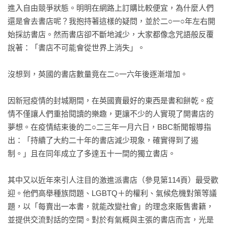
進入自由競爭狀態。明明在網路上訂購比較便宜，為什麼人們
還是會去書店呢？我抱持著這樣的疑問，並於二○一○年左右開
始採訪書店。然而書店卻不斷地減少，大家都像念咒語般反覆
說著：「書店不可能會從世界上消失」。

沒想到，英國的書店數量竟在二○一六年後逐漸增加。

因新冠疫情的封城期間，在英國賣最好的東西是書和餅乾。疫
情不僅讓人們重拾閱讀的樂趣，更讓不少的人實現了開書店的
夢想。在疫情結束後的二○二三年一月六日，BBC新聞報導指
出：「持續了大約二十年的書店減少現象，確實得到了遏
制。」且在同年成立了多達五十一間的獨立書店。

其中又以近年來引人注目的激進派書店（參見第114頁）最受歡
迎。他們高舉種族問題、LGBTQ＋的權利、氣候危機對策等議
題，以「每賣出一本書，就能改變社會」的理念來販售書籍，
並提供交流對話的空間。對於有氣概與主張的書店而言，光是