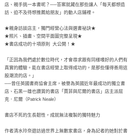
店、親手挑一本書呢？──答案就藏在那些讓人「每天都想造
訪、迫不及待想推薦給朋友」的動人店鋪裡。

★親身訪談店主，獨門經營心法與選書祕訣★

★照片、插畫、空間平面圖完整呈現★

★書店成功的十項原則  大公開！★

「正因為我們處於數位時代，才會尋求跟有同樣嗜好的人們有
真實的體驗。能在書店經營上取得成功的，是那些懂得善用這
股潮流的店。」

──曾任英國書商協會主席，被譽為英國近年最成功的獨立書
店、石黑一雄也讚賞的書店「賈菲與尼爾的書店」店主派屈
克．尼爾（Patrick Neale）

書店不死的生長韌性，成就無法複製的獨特魅力

作者清水玲奈遊訪過世界上無數家書店，身為記者的她對於書