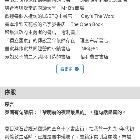
結合書與澡堂的閱讀天堂    Mr B’s商場

歡迎每個人造訪的LGBTQ＋書店       Gay’s The Word

書本堆到天花板的老字號書店    The Open Book

聚集無政府主義者的書店    考利書店

「獨立國家」的傳說至今依然存在    理查布斯書店

畫家與作家共同經營的小鎮書店        INK@84

宛如父子的二人共同打造的書店        佰利費雪書店
看更多
序跋
序言

英國有句諺語：「黎明前的夜是最黑的」，這句話是真的。
夏目漱石曾經光顧過的查令十字書店街，在我於一九九○年代初
到倫敦生活時，已經是風中殘燭了。書籍定價制度崩壞，市場