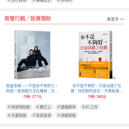
商管行銷╱投資理財
看更多
致富思維——不是你不夠努力，
你不是不夠好，只是站錯了位
而是一直用錯方法在賺錢；生命
置：找到對的定位，不再耗損、
不能重來，但思維可以重新彩
不必硬撐，活出真正自我成就的
79折 277元
79折 340元
排！
人生
# 商管理財館
# 闕又上
# 讀懂匯率
# AI 工作
# 大量買進
# 投資金律
# 持續買進