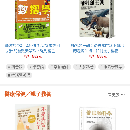
藝數摺學2：20堂用指尖探索幾何
哺乳類王朝：從恐龍陰影下竄出
規律的藝數美學課，從對稱全等
的邊緣生物，如何接手稱霸地
到比例相似，動手體驗數學之用
球？
79折 552元
78折 585元
與藝術之美
# 科普館
# 學習館
# 樂咖老師
# 大腦科普
# 推活學韓語
# 推活學英語
醫療保健╱親子教養
看更多