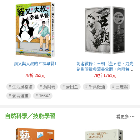
貓又與大叔的幸福早餐1
刺客教條：王朝（全五卷，刀光
劍影限量典藏書盒版，內附特製
刺客水墨古風海報）
79折 253元
79折 1761元
# 生活風格館
# 黃阿瑪
# 麥田金
# 千葉徹彌
# 三麗鷗
# 麥塊漫畫
# 16647
自然科學╱技能學習
看更多