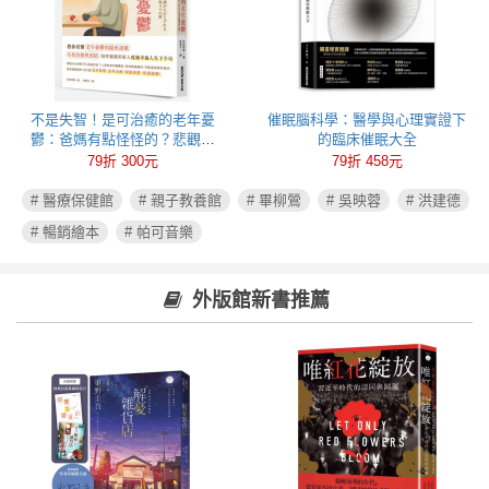
不是失智！是可治癒的老年憂
催眠腦科學：醫學與心理實證下
鬱：爸媽有點怪怪的？悲觀易
的臨床催眠大全
怒、健忘失眠可能都是心病！照
79折 300元
79折 458元
護必讀老年憂鬱症指南
# 醫療保健館
# 親子教養館
# 畢柳鶯
# 吳映蓉
# 洪建德
# 暢銷繪本
# 帕可音樂
外版館新書推薦