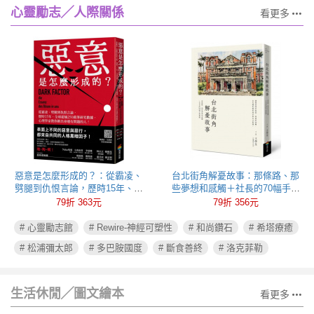
心靈勵志╱人際關係
看更多
惡意是怎麼形成的？：從霸凌、
台北街角解憂故事：那條路、那
劈腿到仇恨言論，歷時15年、全
些夢想和感觸＋社長的70幅手繪
球超過250萬筆研究數據，心理學
插圖
79折 363元
79折 356元
家教你揪出身邊有問題的人！
# 心靈勵志館
# Rewire-神經可塑性
# 和尚鑽石
# 希塔療癒
# 松浦彌太郎
# 多巴胺國度
# 斷食善終
# 洛克菲勒
生活休閒╱圖文繪本
看更多