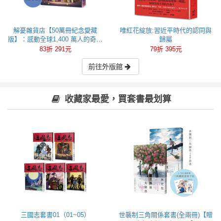
解憂雜貨店【50萬冊紀念愛藏
唯紅花綻放:習近平時代的認同與
版】：感動全球1,400 萬人的奇蹟
歸屬
之書，東野圭吾最令人感動落淚
83折 291元
79折 395元
的作品！
前往外版館
收藏家最愛，買套書最划算
三國志套書01（01~05）
世襲制三角關係套書(全兩冊)【贈