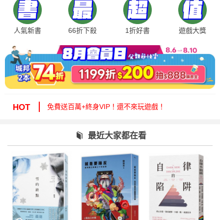
人氣新書
66折下殺
1折好書
遊戲大獎
絕版35折，年度唯一！快來周年慶逛逛！
免費送百萬+終身VIP！還不來玩遊戲！
HOT
周年慶1折起！滿額再減15%送6折券！
城邦讀書花園提醒您：嚴防詐騙，小心求證！
最近大家都在看