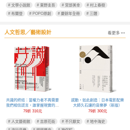
# 文學小說館
# 東野圭吾
# 宮部美幸
# 村上春樹
# 布蘭登
# POPO原創
# 慶餘年全冊
# 三體
人文哲思╱藝術設計
看更多
共識的終結：當權力者不再需要
感動，如此創造：日本電影配樂
我們相信謊言，誰掌握現實的定
大師久石讓的音樂夢（新版）
義權，誰就能操控政治
79折 316元
79折 300元
# 人文藝術館
# 吉原花街
# 不只厭女
# 地中海史
# 流行音樂
# 貓貓歷史
# 神保町