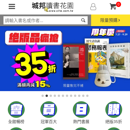
0
限量預購
全館暢榜
冠軍百大
熱門書展
絕版35折