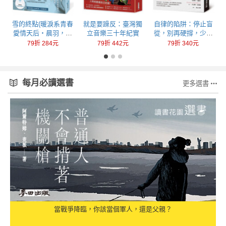
回
雪的終點(暖淚系青春
就是要躁反：臺灣獨
自律的陷阱：停止盲
愛情天后‧晨羽，全
立音樂三十年紀實
從，別再硬撐，少做
新加筆黑暗純愛系列
一點，成就更多
79折 284元
79折 442元
79折 340元
最終曲！)
每月必讀選書
更多選書
當戰爭降臨，你該當個軍人，還是父親？