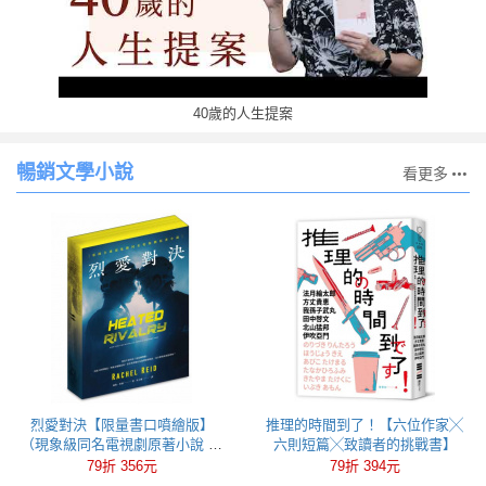
40歲的人生提案
暢銷文學小說
看更多
烈愛對決【限量書口噴繪版】
推理的時間到了！【六位作家╳
（現象級同名電視劇原著小說 全
六則短篇╳致讀者的挑戰書】
球冰球羅曼史狂潮代表作）
79折 356元
79折 394元