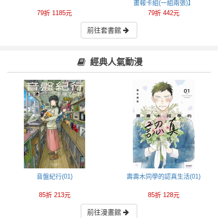
畫報卡組(一組兩張)】
79折 1185元
79折 442元
前往套書館
經典人氣動漫
音盤紀行(01)
壽壽木同學的認真生活(01)
85折 213元
85折 128元
前往漫畫館