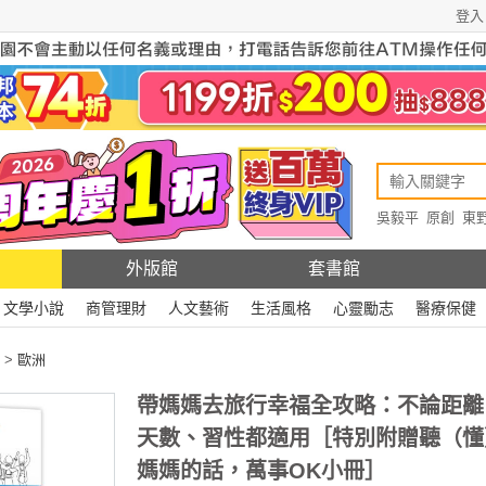
登入
吳毅平
原創
東
原創
Rewire
外版館
套書館
文學小說
商管理財
人文藝術
生活風格
心靈勵志
醫療保健
>
歐洲
帶媽媽去旅行幸福全攻略：不論距離
天數、習性都適用［特別附贈聽（懂
媽媽的話，萬事OK小冊］