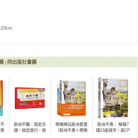
缺？

，搞定旅行，旅行交通規劃達人林果帶你滑著滑著，就都訂好了！
鎖7國13座城市，高CP旅行大作戰！從規劃到體驗，私房密技大公
：不論距離、天數、習性都適用［特別附贈聽（懂）媽媽的話，萬
               
交通，滑著滑著，就都訂好了！》
草原發呆？

， 坐有位，準時到，睡得好

籍
同出版社書籍
|
兒不想和你出去玩

也不
歐洲不難：搞定交
帶媽媽玩歐洲套書
歐洲不貴： 解鎖7
不貴
通，搞定旅行，旅
（歐洲不貴＋帶媽
國13座城市，高CP
）
行交通規劃達人林
媽去旅行幸福全攻
旅行大作戰！從規