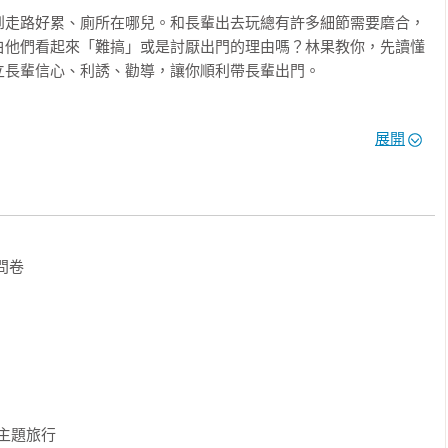
到走路好累、廁所在哪兒。和長輩出去玩總有許多細節需要磨合，
白他們看起來「難搞」或是討厭出門的理由嗎？林果教你，先讀懂
長輩信心、利誘、勸導，讓你順利帶長輩出門。

到了
展開
飲食不合胃口？

一餐有熱湯、鹹的、中式的食物較佳。如果遇到長輩喜愛的鹹食，
上，是誰的錯？

卷

舊衣服、舊襪子、舊用具，丟棄不心疼。超薄易乾材質的貼身衣物，
又保暖的圍巾絲巾。

程，是想把我累死嗎？

遊行，「絕不走回頭路」的順遊行，旅程中穿插長輩的休息日，才
主題旅行
