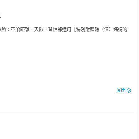
蔥





攻略：不論距離、天數、習性都適用［特別附贈聽（懂）媽媽的
鬆，穿的美麗

最關鍵指標「住指南」



展開
蜘蛛人

的團體戰鬥值

怎麼選就是選不到地雷，入住順暢一百分

《帶媽媽去旅行幸福全攻略》

出版，YA！

界的「行指南」
