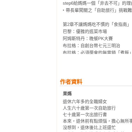
十八歲，是出發去冒險；六十八歲，
step6給媽媽一個「非去不可」的理由
從今天起，請用這本書，帶媽媽幸福
‣ 帶長輩闖關之「自助旅行」挑戰難
*隨書特別附贈「聽懂/媽媽的話，
第2章不讓媽媽吃不慣的「食指南」

快樂同行！*
巴黎：優雅的逛菜市場

阿姆斯特丹：晚餐PK大賽

布拉格：自創台幣七元三明治

布拉格：必須學會的無電鍋「煮飯」
維也納：被我們吃垮的美味豬腳老店
威尼斯：魚市場鮭魚生魚片初體驗

哈爾濱：果媽坐公車時，路上發現的
杭州：家常飯館也能吃出生活的味道
作者資料
南京：糟糕！皇太后拉肚子了？

果媽
‣ 心法時間 飲食也要有「自助旅行」
退休六年多的全職婦女

‣ 帶長輩闖關之「食」挑戰：滿足體
人生六十歲第一次自助旅行

七十歲第一次出旅行書

第3章帶媽媽也能簡裝便行的「衣指
本來，退休前有點煩惱，擔心無所事
嚴格審視老媽行李箱

沒想到，退休後比上班還忙

住宿處的裝備，請先報備老媽
