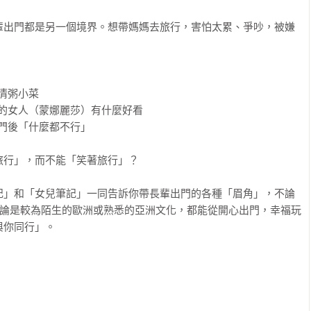
輩出門都是另一個境界。想帶媽媽去旅行，害怕太累、爭吵，被嫌
清粥小菜

的女人（蒙娜麗莎）有什麼好看

門後「什麼都不行」

行」，而不能「笑著旅行」？

記」和「女兒筆記」一同告訴你帶長輩出門的各種「眉角」，不論
不論是較為陌生的歐洲或熟悉的亞洲文化，都能從開心出門，幸福玩
你同行」。
