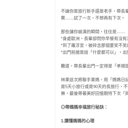
不論你是旅行新手還是老手，帶長
棄……試了一次，不想再有下次。

那些讓你崩潰的瞬間，往往是……

*身處歐洲，長輩卻問你早餐有沒有
*到了羅浮宮，被碎念那個要笑不笑
*出門前總是說「什麼都可以」，出
難道，帶長輩出門一定得是「孝順旅
林果這次將聯手果媽，用「媽媽日
是5天小旅行或是90天的長旅行，
樂，最後帶著美好回憶期待下次「與
◎帶媽媽幸福旅行秘訣：

1.讀懂媽媽的心理