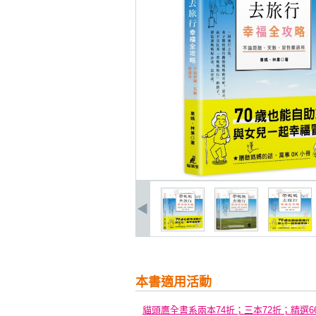
本書適用活動
貓頭鷹全書系兩本74折；三本72折；精選6