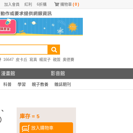
加入會員
紅利
6折購
購物車
(
0
)
野
16647
皮卡丘
寫真
楊双子
親簽
奧德賽
漫畫館
影音館
科普
學習
親子教養
雜誌期刊
、
庫存 = 5
）
放入購物車