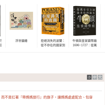
於
浮世貓繪
拒絕消失的波蘭：
牛頓與皇家鑄幣廠
狂
從不存在的國家到
1696~1727：從萬
自
重返歐洲，一段追
有引力到金本位的
尋自由的千年史
誕生
，而不是扛著『帶媽媽旅行』的旗子，讓媽媽處處配合、包容