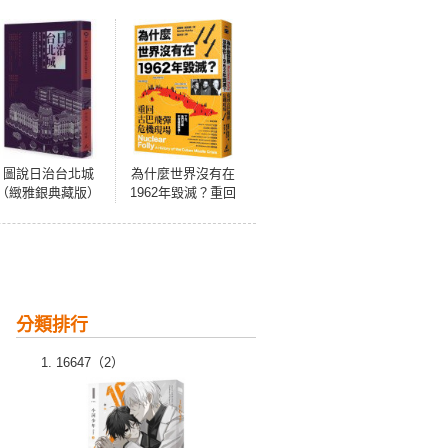
圖說日治台北城
為什麼世界沒有在
（緻雅銀典藏版）
1962年毀滅？重回
古巴飛彈危機現場
分類排行
16647（2）