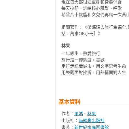
現在每天都很注重腳和身體保養

春夏秋冬不敗穿衣術：一夏一冬變洋
每天拉筋、訓練核心肌群、唱歌

「懶人適用」洗衣指南

希望八十歲能和女兒們再爬一次黃山
針對老媽設計：旅行箱的變形金剛術
Camera shopping相機血拼法

相關著作：《帶媽媽去旅行幸福全
‣ 帶長輩闖關之「衣」挑戰：帶的輕
話，萬事OK小冊］》
林果
第4章媽媽最在意！決定旅行品質的
七年級生，熱愛旅行

巴黎優雅老公寓

旅行是一種態度，喜歡

匈牙利暗黑住宿

用行走認識城市，用文字思考生命

維也納的現代公寓

用樂觀面對挫折，用熱情面對人生

威尼斯家庭公寓:果媽當一回皇太后

希望以旅行為生命、生活寫詩

可怕的米蘭：多元種族區頂樓老公寓
內蒙古夜車初體驗：在火車上當一回
最近喜歡的一句話是

‣ 心法時間 住宿的精準度

「人生無悔，人間值得！」

基本資料
‣ 必須學會的神操作 住宿v s.行程
‣ 帶長輩闖關之「住」挑戰：不管
著有《歐洲不貴》、《歐洲不難》、
作者：
果媽
、
林果
2023年完成《歐洲不貴》2.0升級版
出版社：
貓頭鷹出版社
第5章不用維骨力，輕輕鬆鬆走跳世
書系：
新世紀家庭圖書館