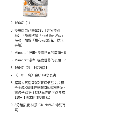
16647（1）
摸布想自己賺罐罐3【簽名特別
版】（隨書附贈「Find the Way」
海報，加贈「摸布&弗蘭茲」透卡
書籤）
Minecraft漫畫~探索世界的盡頭~ 6
Minecraft漫畫~探索世界的盡頭~ 7
16647（2）【特裝版】
《一棋一會》斐棋1st寫真書
超萌人氣造型餐X夢幻便當：步驟
全圖解X料理輕鬆配X圖稿照著做，
讓孩子忍不住就吃光光的可愛食譜
110+【隨書附造型圖稿】
3分鐘熱度-林莎 OKINAWA 沖繩写
真-