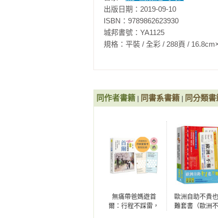
FB粉絲團：林果的小宇宙

巴黎地鐵，樓梯阿鼻地獄

出版日期：2019-09-10

女兒是博物館狂，果媽卻完全興趣缺
ISBN：9789862623930

相關著作：《歐洲不難：搞定交通
體力懸殊時該怎麼安排行程？

城邦書號：YA1125

（全面更新版）》《歐洲不貴： 解
果媽打死也不去的「地雷景點」

開！》《帶媽媽去旅行幸福全攻略
規格：平裝 / 全彩 / 288頁 / 16.8cm×23cm 
女兒是廁所搜尋雷達？

事OK小冊］》《歐洲不難：搞定
一天安排幾個景點才妥當：去內蒙大
媽媽都是「講不聽」體質？

天哪，媽媽跌倒了

‣ 帶長輩闖關之「行」挑戰：買到票
同作者書籍
同書系書籍
同分類書
|
|
第6章不知道這些事，小心媽媽／女
「都可以」是真的都可以嗎？

媽媽的冒險，和你想的不一樣……

行程有備案，臨危不慌亂

女兒是導遊？

是孝親旅行，也是我的旅行

迷路很正常，不用太焦慮

無痛帶爸媽遊首
歐洲自助不貴
你這麼獨裁，你媽知道嗎？

爾：行程不踩雷，
難套書（歐洲
從廁所、飲食到坡
＋歐洲不難