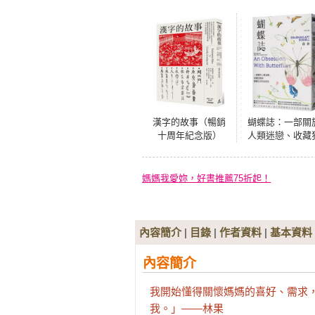
漢字的故事（暢銷
蝴蝶誌：一部關
十周年紀念版）
人類迷戀、收藏
熱與蝴蝶生存的
然史
媽媽我愛妳，好書推薦75折起！
內容簡介
|
目錄
|
作者資料
|
基本資料
內容簡介
我開始懂得關懷媽媽的喜好、需求
我。」——林果