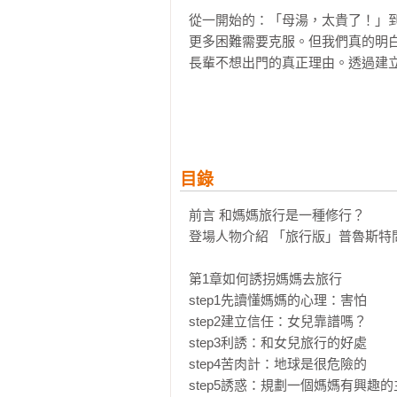
從一開始的：「母湯，太貴了！」
更多困難需要克服。但我們真的明
長輩不想出門的真正理由。透過建立
2.旅行中所有問題，林果都幫你想
「食」：三餐在外，冷湯冷飯，洋人
林果撇步：冬天旅行一天至少要有
目錄
多買一點帶在身上以防萬一。

前言 和媽媽旅行是一種修行？

「衣」：行李重到彷彿把家當背在身
登場人物介紹 「旅行版」普魯斯特問
林果撇步：行李CP值超強配備：
好走又百搭的健走鞋，造型多變又薄
第1章如何誘拐媽媽去旅行

step1先讀懂媽媽的心理：害怕

「住」與「行」：不斷搬家、集郵行
step2建立信任：女兒靠譜嗎？

林果撇步：「絕不移動住處」的居
step3利誘：和女兒旅行的好處

能讓他們舒適玩全程！

step4苦肉計：地球是很危險的

step5誘惑：規劃一個媽媽有興趣的