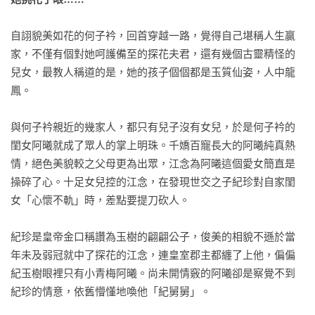
自詡貌美如花的何子衿，回首穿越一路，覺得自己堪稱人生贏
家，不僅有個對她呵護備至的探花夫君，還有幾個古靈精怪的
兒女，最教人稱道的是，她的孩子個個都是玉質仙姿，人中龍
鳳。

與何子衿親近的幾家人，都只有兒子沒有女兒，於是何子衿的
閨女阿曦就成了眾人的掌上明珠。千嬌百寵長大的阿曦純真熱
情，絕色美貌較之父母更為出眾，江念為阿曦這個愛女簡直是
操碎了心。十足女兒控的江念，在發現世交之子紀珍對自家閨
女「心懷不軌」時，差點要提刀砍人。

紀珍是皇帝金口稱讚為玉樹的翩翩公子，俊美的相貌不遜於當
年未及弱冠就中了探花的江念，連皇室郡主都纏了上他，偏偏
紀玉樹眼裡只有小青梅阿曦。尚未開情竅的阿曦卻是察覺不到
紀珍的情意，依舊懵懂地喚他「紀舅舅」。
