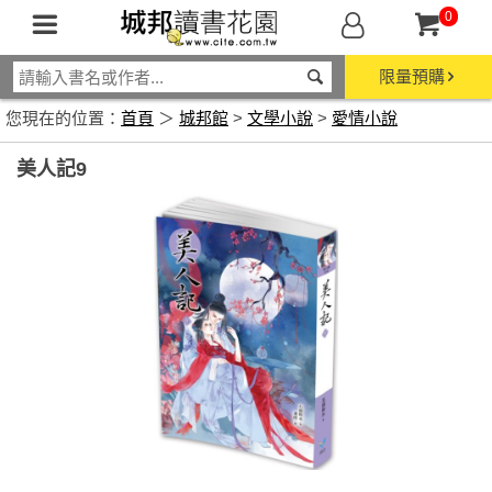
0
限量預購
您現在的位置：
首頁
＞
城邦館
>
文學小說
>
愛情小說
美人記9