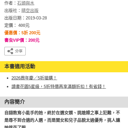
作者：
石頭與水
出版社：
晴空出版
出版日期：2019-03-28
定價： 400元
優惠價：5折 200元
書虫VIP價：200元
本書適用活動
2026周年慶／5折搶購！
讀書花園5星級，5折特價再享滿額折扣！有省錢！
內容簡介
自詡教育小能手的她，終於在選女婿、挑媳婦之事上犯難，不
是尋不到合適的人選，而是閨女和兒子品貌太過優秀，挑人讓
她挑花了眼……