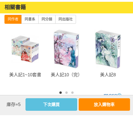
相關書籍
同作者
同書系
同分類
同出版社
美人記1~10套書
美人記10（完）
美人記8
more
庫存=5
下次購買
放入購物車
優惠活動快訊