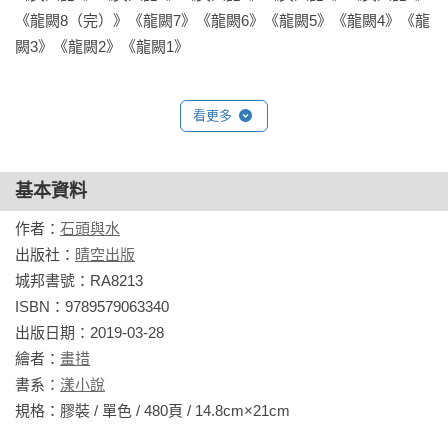
《龍闕8（完）》《龍闕7》《龍闕6》《龍闕5》《龍闕4》《龍
闕3》《龍闕2》《龍闕1》
看更多
基本資料
作者：
石頭與水
出版社：
晴空出版
城邦書號：RA8213

ISBN：9789579063340

出版日期：2019-03-28

繪者：
畫措
書系：
漾小說
規格：膠裝 / 單色 / 480頁 / 14.8cm×21cm                