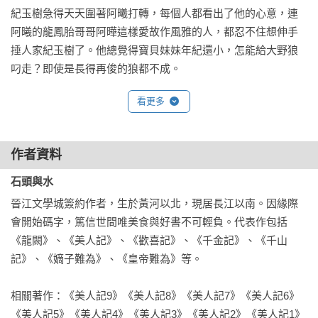
紀玉樹急得天天圍著阿曦打轉，每個人都看出了他的心意，連
阿曦的龍鳳胎哥哥阿曄這樣愛故作風雅的人，都忍不住想伸手
捶人家紀玉樹了。他總覺得寶貝妹妹年紀還小，怎能給大野狼
叼走？即使是長得再俊的狼都不成。

看更多
何子衿卻是丈母娘看女婿，越看越滿意，還當成了一齣才子佳
人的好戲，看得津津有味，也不管她的親親夫君如何的焦急，
反正在她眼中，除了紀玉樹，再沒人能配得上她的千金閨女。
作者資料
石頭與水
晉江文學城簽約作者，生於黃河以北，現居長江以南。因緣際
會開始碼字，篤信世間唯美食與好書不可輕負。代表作包括
《龍闕》、《美人記》、《歡喜記》、《千金記》、《千山
記》、《嫡子難為》、《皇帝難為》等。

相關著作：《美人記9》《美人記8》《美人記7》《美人記6》
《美人記5》《美人記4》《美人記3》《美人記2》《美人記1》