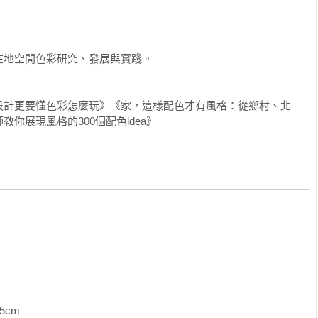
與明亮黃共舞繽紛北歐曲

藍色與文藝北歐創造浪漫巴黎想像

地空間色彩研究、發展與實踐。

造藍色風景的浪漫英倫風

造唯美 Mini Loft風，型塑都會綠洲

輕工業風，享受北歐生活自在居

設計更要懂色彩怎麼玩》《家，這樣配色才有風格：從鄉村、北
電影海報妝點的暖暖復古鄉村宅

你展現風格的300個配色idea》
均漢設計—當酷工業遇上甜鄉村，翻轉壁面色彩

卡龍色系，構築美式鄉村風童話

的英倫Loft宅，譜一曲輕藍調

 Sayswow Architects Ltd.) —像調色盤豐富有趣的時尚日光單層宅

，以分界線延伸整體視覺感

展現開放空間感

一片清新裡，看花開、迎花香

司—回型動線釋放尺度，單寧色的捉迷藏空間

CE—光與藝術迴路，城市雅痞的空間記憶

鮮豔跳色舞出北歐20°風情

來喜悅，飄散暖暖幸福

             
0種顏色的家，實現內心繽紛宇宙
