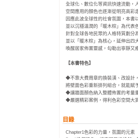
全球化、數位化等資訊快速流動，人
空間應用的顏色也逐漸從明亮高彩走
因應此波全球性的社會氛圍，本書以
並以沉穩溫潤的「暖木棕」為代表色
針對全球各地民眾的人格特質劃分為
並以「暖木棕」為核心，延伸出四大
喚醒居家佈置靈感，勾勒出寧靜又療
【本書特色】
◆不靠大費周章的換裝潢、改設計，
將壁面色彩重新排列組合，就能賦予
◆讓牆面顏色納入整體佈置的考量重
◆嚴選精彩案例，得利色彩空間大
目錄
Chapter1色彩的力量，氛圍的元素     