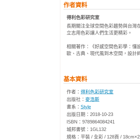
Part1居家空間

作者資料
case1方構制作空間設計—淺天藍
得利色彩研究室
case2穆豐空間設計有限公司—碧
長期關注全球空間色彩趨勢與台灣在
case3穆豐空間設計有限公司—打
立志用色彩讓人們生活更精彩。

case4ST design studio—灰白打
case5威楓設計工作室—藍、懶的
相關著作：《好感空間色彩學：懂
case6威楓設計工作室—用色彩及
歐、古典、現代風到木空間，設計師教
case7KC design studio 
case8摩登雅舍室內設計—繽紛馬
case9元典設計有限公司—淡灰藍色
基本資料
case10PSW建築設計研究室(Phoebe
case11實適空間設計—跳色牆面
作者：
得利色彩研究室
case12實適空間設計—沉穩繽紛，
出版社：
麥浩斯
case13藝念集私空間設計 —住在
書系：
Style
case14HATCH合砌設計有限公
出版日期：2018-10-23

case15璞沃 空間 PURO SPA
ISBN：9789864084241

case16寓子空間設計—低彩度搭配
城邦書號：1GL132

case17北鷗設計工作室—嬰兒藍帶
規格：平裝 / 全彩 / 128頁 / 18cm×25cm   
case18馥閣設計整合有限公司—2