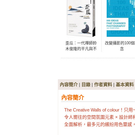
歪瓜：一代禪師鈴
改變攝影的100
木俊隆的平凡與不
念
凡
內容簡介
|
目錄
|
作者資料
|
基本資料
內容簡介
The Creative Walls of c
令人嚮往的空間氛圍元素 × 設計師
全面解析，最多元的繽紛用色靈感