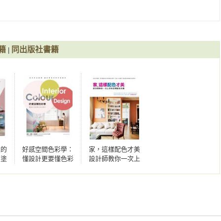
esign Studio—不同材質體現慵藍家居

同時擁有日常居家與飯店風格

割獨特北歐色調

打造多動線機能

籍
同出版社書籍
|
司—善用牆面漸層，劃分場域與空間形塑

新簡約，繽紛天花打亮空間

公司—包子店不傳統，復古港味吸睛亮眼

輕盈的異國風烘焙廚房

書館就是我的童年城堡

 Fashioned VS Mordern，打造紳士的「藍」圖

家的
好感空間色彩學：
家，這樣配色才美
粉紅閃耀的幸福空間

用塗
懂設計更要懂色彩
設計師教你一次上
個性與義式典雅也能合拍

輕鬆
怎麼玩
手的空間配色攻
造空
略：從自然無壓、
現代極簡到沉穩舒


適的空間，打造150
個看了就好想住的
繽紛色彩居家