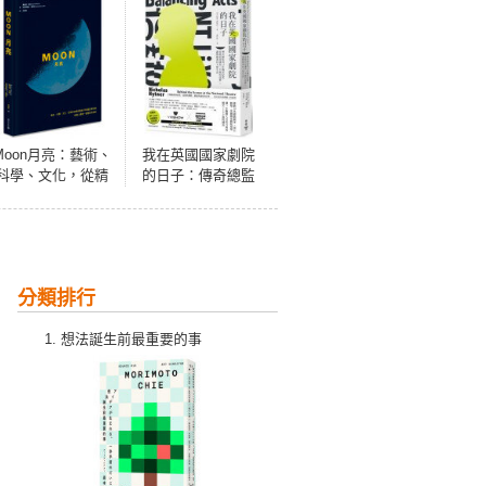
Moon月亮：藝術、
我在英國國家劇院
科學、文化，從精
的日子：傳奇總監
彩故事與超過170幅
的12年職涯紀實，
珍貴影像認識人類
看他如何運用「平
唯一登陸的外星球
衡的技藝」，讓戲
劇重回大眾生活
分類排行
想法誕生前最重要的事