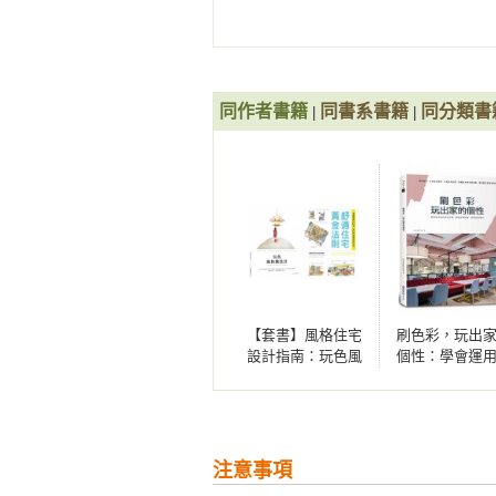
case19曾建豪建築師事務所／PartiD
case20堯丞希設計—沉穩色調，
case21堯丞希設計—善用斜角，切
case22奕起設計—360度環繞柱體
同作者書籍
同書系書籍
同分類書
|
|
case23和薪室內裝修設計有限公
case24一畝綠設計—淺藍牆面清
Part2公共空間

case1賀澤室內設計裝修工程有限
case2一水一木設計工作室—靜謐
case3大秝設計—只想待在這，圖
case4璞沃空間/PURO SPACE—Old
【套書】風格住宅
刷色彩，玩出
case5齊禾設計—月光指路，進入
設計指南：玩色風
個性：學會運
case6慕澤設計—倉庫古堡，工業
格牆設計+舒適住宅
料配色攻略，
黃金法則（2冊）
改變氛圍，創
間層次
Chapter4為空間牆面換上嶄新顏色    
Part1色彩傢飾靈感指南

注意事項
Part2單色的牆面運用
