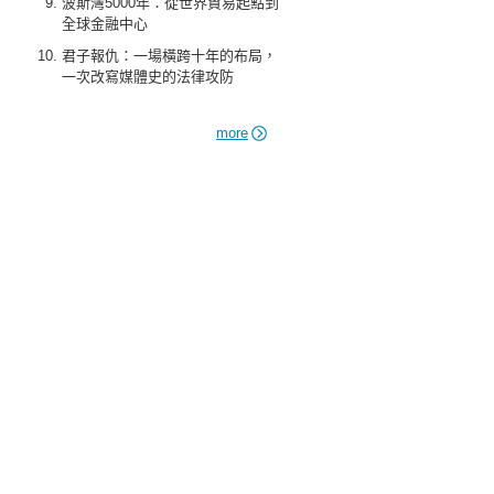
波斯灣5000年：從世界貿易起點到
全球金融中心
君子報仇：一場橫跨十年的布局，
一次改寫媒體史的法律攻防
more