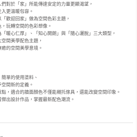
們對於「家」所能傳達安定的力量更顯渴望，

入更溫暖包容。

「歡迎回家」做為空間色彩主題，

，玩轉空間的色彩想像。

「暖心仁厚」、「知心開朗」與「隨心灑脫」三大類型，

空間美學配色主題，

癒的空間美學意境。

簡單的使用塗料、

空間新的定義。　　

點，適合的牆面顏色不僅能襯托傢具，還能改變空間印象。 

賞傑出設計作品，掌握最新配色潮流。
 
