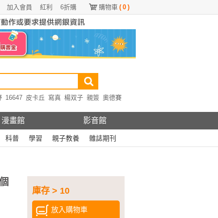
加入會員
紅利
6折購
購物車
(
0
)
野
16647
皮卡丘
寫真
楊双子
親簽
奧德賽
漫畫館
影音館
科普
學習
親子教養
雜誌期刊
個
庫存 > 10
放入購物車