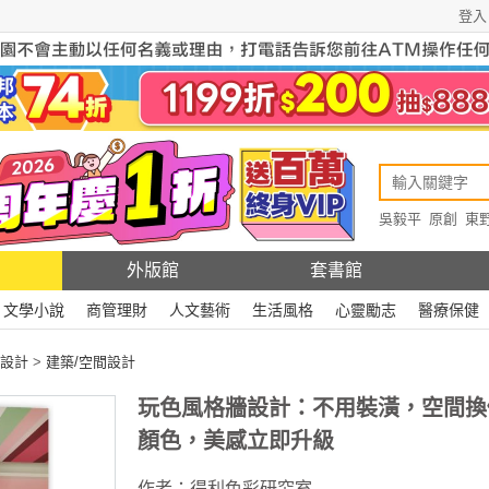
登入
吳毅平
原創
東
原創
Rewire
外版館
套書館
文學小說
商管理財
人文藝術
生活風格
心靈勵志
醫療保健
設計
>
建築/空間設計
玩色風格牆設計：不用裝潢，空間換
顏色，美感立即升級
作者：
得利色彩研究室