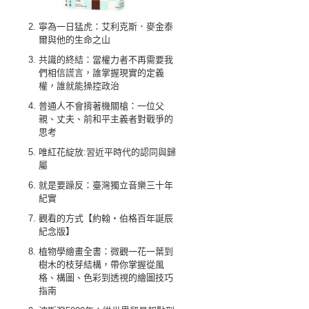
寧為一日猛虎：艾利克斯．麥金泰
爾與他的生命之山
共識的終結：當權力者不再需要我
們相信謊言，誰掌握現實的定義
權，誰就能操控政治
普通人不會揹著機關槍：一位父
親、丈夫、前和平主義者對戰爭的
思考
唯紅花綻放:習近平時代的認同與歸
屬
就是要躁反：臺灣獨立音樂三十年
紀實
觀看的方式【約翰‧伯格百年誕辰
紀念版】
植物學繪畫全書：微觀一花一葉到
樹木的枝芽結構，帶你掌握從風
格、構圖、色彩到透視的繪圖技巧
指南