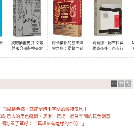
個觀
我的插畫史(中文繁
摩卡僧侶的咖啡煉
瑪莉娜．阿布拉莫
體版分冊裝幀書盒
金之旅：從葉門到
維奇死後：西方行
珍藏版)
舊金山，從煙硝之
為藝術教母傳記
地到舌尖的醇厚之
味，世界頂級咖啡
「摩卡港」的崛起
傳奇
olour！只用一面風格色牆，就能塑造出空間的獨特氣氛！

和創意人的用色邏輯 × 居家．賣場．商業空間的玩色創意

，讓你看了驚呼：「真想擁有這樣的空間！」