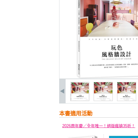
本書適用活動
2026周年慶／全年唯一！絕版瘋搶35折！