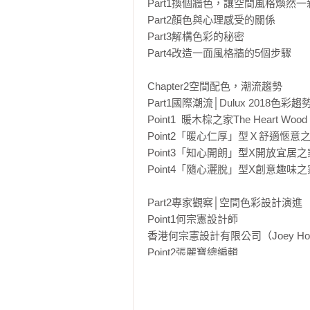
Part1換個牆色，讓空間風格煥然一
Part2顏色與心理感受的關係　　　
Part3解構色彩的秘密　　　　　　
Part4改造一面風格牆的5個步驟　　
Chapter2空間配色，潮流趨勢          

Part1國際潮流│Dulux 2018色彩趨勢
Point1  暖木棕之家The Heart Wo
Point2「暖心仁厚」型Ｘ舒適愜意之家The
Point3「知心開朗」型X開放宜居之家The 
Point4「隨心灑脫」型X創意趣味之家The
Part2專家觀察│空間色彩設計演進    
Point1何宗憲設計師

香港何宗憲設計有限公司（Joey Ho 
Point2張麗寶總編輯

《漂亮家居》總編輯、華人空間設計觀
Chapter3配色靈感，居家．公共空間 