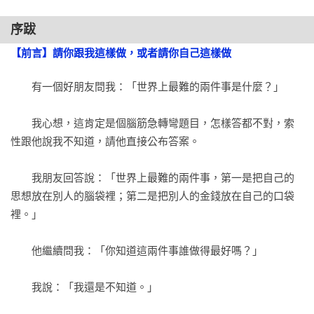
改變往往屬於那些懂得找到替代品的人

虛擬貨幣登場囉

序跋
區塊鏈帶來金錢遊戲新世界

【前言】請你跟我這樣做，或者請你自己這樣做
虛擬貨幣你我都該知道

更有效率更能享受生活的模式

　　有一個好朋友問我：「世界上最難的兩件事是什麼？」

第五部 人生的多面向致富分析——幸福人生篇 

　　我心想，這肯定是個腦筋急轉彎題目，怎樣答都不對，索
找出你生命的價值

性跟他說我不知道，請他直接公布答案。

想像十年後的你

讓你的未來決定你的現在生活

　　我朋友回答說：「世界上最難的兩件事，第一是把自己的
迎向美麗未來：年輕人篇

思想放在別人的腦袋裡；第二是把別人的金錢放在自己的口袋
迎向美麗未來：成年人篇

裡。」

迎向美麗未來：ESBI分析——E (Ｅmployer)篇

迎向美麗未來：ESBI分析——S (Self-employed)自營商篇

　　他繼續問我：「你知道這兩件事誰做得最好嗎？」

結語   現在你知道該怎麼做了嗎？
　　我說：「我還是不知道。」
