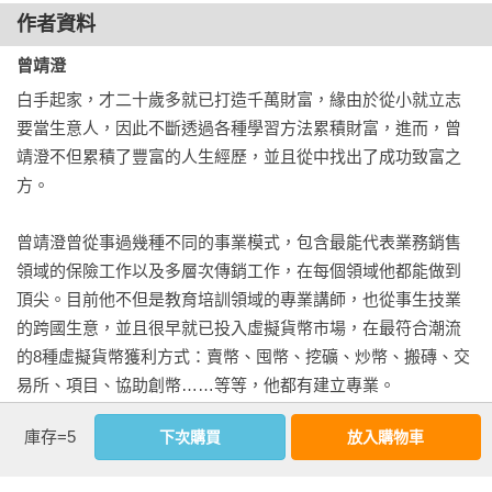
作者資料
　　第二是「持續」把別人的金錢放在自己的口袋裡。

曾靖澄
　　咦！答案不是差不多？只是多了兩個字而已，但這兩個字
白手起家，才二十歲多就已打造千萬財富，緣由於從小就立志
就影響著一生。

要當生意人，因此不斷透過各種學習方法累積財富，進而，曾
靖澄不但累積了豐富的人生經歷，並且從中找出了成功致富之
　　是的，一時的成功不叫成功，短暫的擁有還不算擁有。無
方。

法持續，是許多人無法達到成功人生的關鍵。

曾靖澄曾從事過幾種不同的事業模式，包含最能代表業務銷售
　　身為業務員，這個月成為月冠軍了，但是下個月還能夠保
領域的保險工作以及多層次傳銷工作，在每個領域他都能做到
持下去嗎？經營事業，今年賺大錢了，但明年財報是否依然亮
頂尖。目前他不但是教育培訓領域的專業講師，也從事生技業
麗？

的跨國生意，並且很早就已投入虛擬貨幣市場，在最符合潮流
的8種虛擬貨幣獲利方式：賣幣、囤幣、挖礦、炒幣、搬磚、交
　　兩人熱戀如膠似漆，但是否願意手牽手走一輩子？

易所、項目、協助創幣……等等，他都有建立專業。

庫存=5
　　特別是「思想」及「金錢」，人生在世不是追求金錢富
下次購買
放入購物車
目前每日交易比特、乙太量超過2000萬，最佳記錄日入百萬
裕，就是追求心靈富裕，最好兩者皆有，許多人不快樂的根源
元。