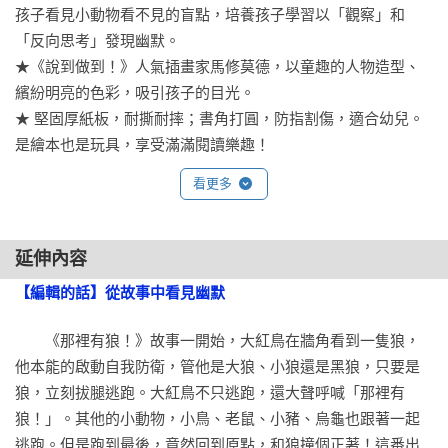
孩子看見小動物看不見的盲點，培養孩子學習以「觀察」和
「反向思考」發現幽默。

★《說到做到！》人氣插畫家馬修莫德，以童趣的人物造型、
繽紛明亮的色彩，吸引孩子的目光。

★ 堅固厚紙板，耐撕耐摔；書角打圓，防指割傷，適合幼兒。
是繪本也是玩具，享受滿滿閱讀樂趣！
看更多
延伸內容
【編輯的話】從故事中看見幽默
　　《那裡有狼！》故事一開始，大紅鳥在牆角看到一隻狼，
他本能的啟動自我防衛，管他是大狼、小狼還是黑狼，只要是
狼，立刻拔腿逃跑。大紅鳥不只逃跑，還大聲呼喊「那裡有
狼！」。其他的小動物，小鳥、老鼠、小豬、烏龜也跟著一起
逃跑。但是跑到最後，竟然回到原點，和狼撞個正著！這番出