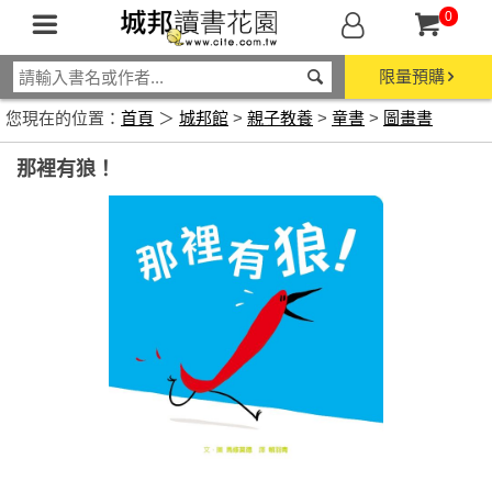
0
限量預購
您現在的位置：
首頁
＞
城邦館
>
親子教養
>
童書
>
圖畫書
那裡有狼！