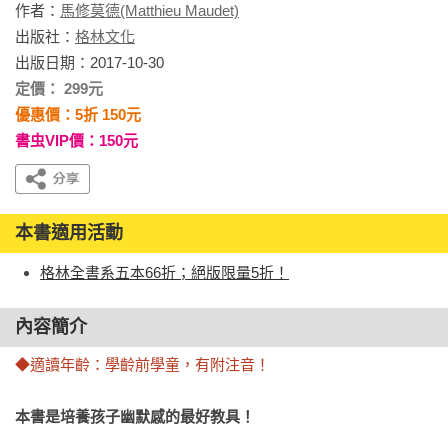
作者：
馬修莫德(Matthieu Maudet)
出版社：
格林文化
出版日期：2017-10-30
定價： 299元
優惠價：5折 150元
書虫VIP價：150元
本書適用活動
格林全書系五本66折；絕版限量5折！
內容簡介
◆適讀年齡：學齡前學童，有附注音！
本書是培養孩子幽默感的最好教具！