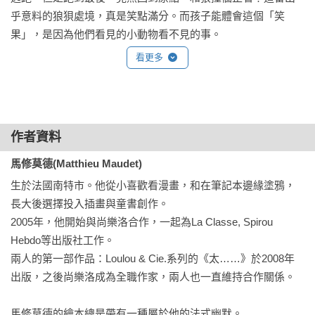
乎意料的狼狽處境，真是笑點滿分。而孩子能體會這個「笑
果」，是因為他們看見的小動物看不見的事。

看更多
什麼是孩子看得見，小動物卻沒發現的事？

1. 小動物沒發現狼對他們一點興趣也沒有。

2. 小動物沒發現自己是繞著牆壁一圈逃跑。

3. 當與狼再度相遇，小動物還是沒發現問題的盲點，再次轉頭
作者資料
逃跑。

馬修莫德(Matthieu Maudet)
　　類似的情境，也常在卡通裡出現，例如貓追著自己的尾
生於法國南特市。他從小喜歡看漫畫，和在筆記本邊緣塗鴉，
巴、狗想甩掉自己的影子......他們陷入固有的思考模式，而觀眾
長大後選擇投入插畫與童書創作。

可以看清盲點。《那裡有狼！》正是利用反向思考，製造幽
2005年，他開始與尚樂洛合作，一起為La Classe, Spirou 
默，打開孩子的笑點開關。

Hebdo等出版社工作。

兩人的第一部作品：Loulou & Cie.系列的《太……》於2008年
　　培養孩子的幽默感，故事是很有用的教具。因為故事可以
出版，之後尚樂洛成為全職作家，兩人也一直維持合作關係。

讓幽默立體化，讓孩子有更深刻的體會。有幽默感的孩子，不
只是笑果讓他們開心，而是他們具有敏銳的洞察力，能從不同
馬修莫德的繪本總是帶有一種屬於他的法式幽默。
