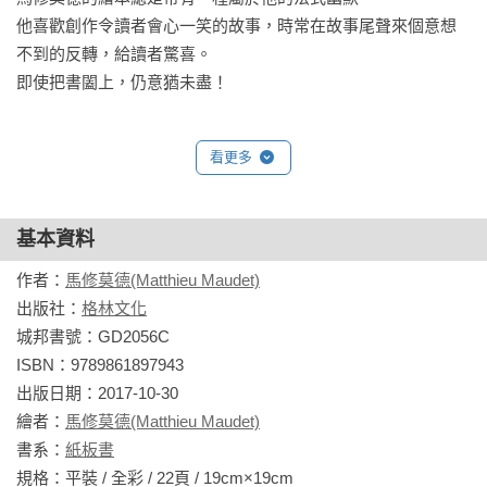
的角度看事情，進而發掘隱藏的笑點。這樣的孩子，當他們面
他喜歡創作令讀者會心一笑的故事，時常在故事尾聲來個意想
對困難和衝突，更可以用幽默思考，化負面為正面，解決問
不到的反轉，給讀者驚喜。

題！
即使把書闔上，仍意猶未盡！
看更多
基本資料
作者：
馬修莫德(Matthieu Maudet)
出版社：
格林文化
城邦書號：GD2056C

ISBN：9789861897943

出版日期：2017-10-30

繪者：
馬修莫德(Matthieu Maudet)
書系：
紙板書
規格：平裝 / 全彩 / 22頁 / 19cm×19cm                