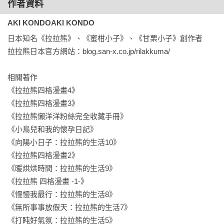
作者資料
與其他三位相較，一點也不起眼的小薰，

AKI KONDOAKI KONDO
可是這個家的中流砥柱。

努力過頭的時候，就和熊熊們一起休息。

日本知名《拉拉熊》、《蜜柑小子》、《甘栗小子》創作者

偶爾會被小白熊捉弄。

拉拉熊日本官方網站：blog.san-x.co.jp/rilakkuma/

想要恢復精神的時候，就向小黃雞看齊。

相關著作

【這本書讀法的重要提醒】
《拉拉熊四格漫畫4》

《拉拉熊四格漫畫3》

本書收錄了拉拉熊懶惰的每一天

《拉拉熊懶洋洋粉絲完全收藏手冊》

與一起同住的小黃雞想傳達的訊息。

《小鳥兒和我的懷孕日記》

一頁一頁閱讀也很有趣！

《向陽小日子：拉拉熊的生活10》

閉上眼睛隨意翻開一頁，

《拉拉熊四格漫畫2》

「任小雞挑選」的一句訊息，

《暖烘烘時間：拉拉熊的生活9》

或許能為你打打氣！
《拉拉熊 四格漫畫 -1-》

《慢慢我最行：拉拉熊的生活8》

《無所事事放假天：拉拉熊的生活7》

《打盹好氣氛：拉拉熊的生活5》
