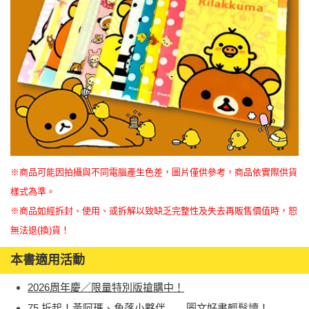
※商品可能因拍攝與不同電腦產生色差，圖片僅供參考，商品依實際供貨
樣式為準。
※商品如經拆封、使用、或拆解以致缺乏完整性及失去再販售價值時，恕
無法退(換)貨！
本書適用活動
2026周年慶／限量特別版搶購中！
75 折起！黃阿瑪、角落小夥伴……圖文好書輕鬆讀！