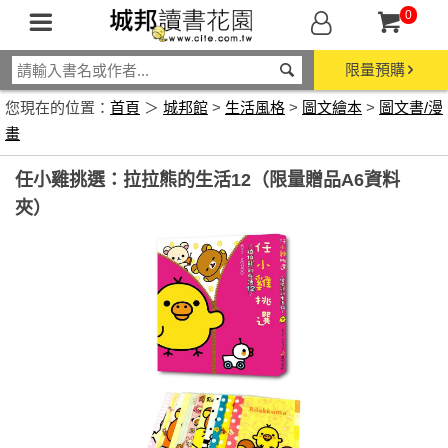
0
限量預購
您現在的位置：
首頁
＞
城邦館
>
生活風格
>
圖文繪本
>
圖文書/漫
畫
任小雞挑選：拉拉熊的生活12（限量贈品A6資料
夾）