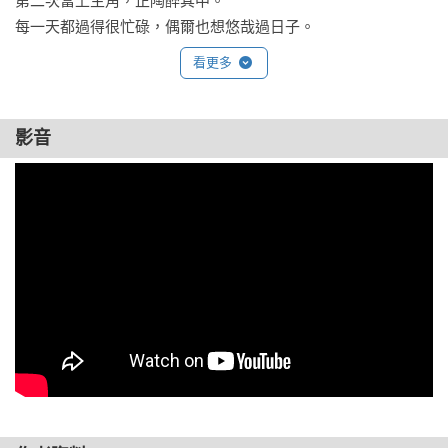
第二次當上主角，正陶醉其中。

每一天都過得很忙碌，偶爾也想悠哉過日子。

為了找到遍悠哉的方法，又有得忙了。

看更多
不過，這也想做，那也想做才是我的小黃雞。

◎關於拉拉熊：

影音
這幾年的鬆餅熱潮，

讓拉拉熊天天都美夢連連。

鬆餅和厚鬆餅有何不同，眾說紛紜，不過對拉拉熊來說，

「只要好吃，叫什麼名字都行。」

◎關於小白熊：

不管其他人怎麼生活。

小白熊只管小白熊自己想做的事。

昨天的小白熊和明天的小白熊不一樣。

每一天想做的事，都不相同。

◎關於小薫：
