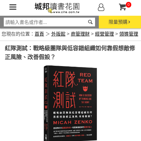
0
限量預購
您現在的位置：
首頁
＞
外版館
>
商管理財
>
經營管理
>
領導管理
紅隊測試：戰略級團隊與低容錯組織如何靠假想敵修
正風險、改善假設？