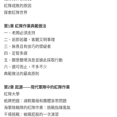
測報告中的錯誤，軍方可以遠在執行危險任務之前辨明潛在問
紅隊成敗的原因

題、改善行動計畫。但是，紅隊能發揮多大的作用，也取決於
探索紅隊世界

組織領導層的意願。本書不但說明如何建立紅隊並賦予他們力
量，還闡述如何運用紅隊產生的資訊。

第1章 紅隊作業典範做法
一、老闆必須支持

本書是企業領袖、政策制定者和好奇讀者的必讀之作，徹底揭
二、若即若離，客觀又明事理

露這種對組織思考體制長處和弱點的獨到方式。透過鮮為人知
三、無畏且有技巧的懷疑者

的案例內幕和對各國紅隊精英空前廣泛深入的訪問，說明了從
四、足智多謀

軍事部門到友善駭客，所有群體都可以利用「敵方思維」取得
五、願意聽壞消息並據此採取行動

勝利之道。

六、適可而止，不多不少

典範做法的最高原則

【名人推薦】
第2章 起源——現代軍隊中的紅隊作業
全球局勢思考專家，《微權力》作者摩伊希斯．奈姆  特別薦讀

紅隊大學

紙牌把戲：減輕層級和團體盲思問題

—— 深度探索決策驗證世界，名家好評 ——

海軍陸戰隊的紅隊作業：挑戰指揮風氣

千禧挑戰：被踢屁股的一次演習

政治、政府、戰爭和商界方面的重大失敗，事後最常見的解釋