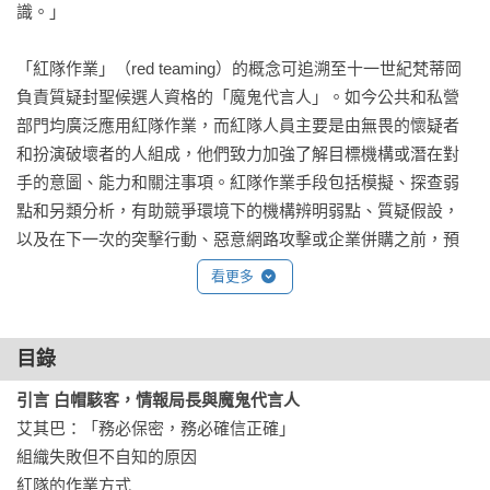
識。」

「紅隊作業」（red teaming）的概念可追溯至十一世紀梵蒂岡
負責質疑封聖候選人資格的「魔鬼代言人」。如今公共和私營
部門均廣泛應用紅隊作業，而紅隊人員主要是由無畏的懷疑者
和扮演破壞者的人組成，他們致力加強了解目標機構或潛在對
手的意圖、能力和關注事項。紅隊作業手段包括模擬、探查弱
點和另類分析，有助競爭環境下的機構辨明弱點、質疑假設，
以及在下一次的突擊行動、惡意網路攻擊或企業併購之前，預
見潛在的威脅。但是，紅隊並非都是一樣的；事實上，有些紅
看更多
隊造成的損害比它們防止的損害還大。

美國的國家安全專家岑科在本書中將深入探索紅隊的工作，闡
目錄
明典範做法、常見陷阱，以及這些現代「魔鬼代言人」最有效
引言 白帽駭客，情報局長與魔鬼代言人
的應用方式。紅隊典範做法可以應用在中央情報局（CIA）、紐
艾其巴：「務必保密，務必確信正確」

約市警察局或某家製藥公司。紅隊作業應用得當，可以產生出
組織失敗但不自知的原因

色的成效：企業可以占據競爭優勢，情報單位可以找出關鍵推
紅隊的作業方式
