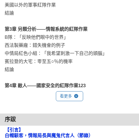
美國以外的軍事紅隊作業

是自滿、團體盲思、惰性和視野狹窄。岑科在這本書中提出清
結論

晰的分析，輔以許多趣味盎然的常見錯誤例子，並整理出一套
有用的典範做法。所有組織的決策者都應該看這本書。

第3章 另類分析——情報系統的紅隊作業
——奈姆（Moises Naim）（卡內基國際和平基金會傑出研究
B隊：「反映他們眼中的世界」

員，著有《微權力》（The End of Power））

西法製藥廠：錯失機會的例子

中情局紅色小組：「我希望刺激一下自己的頭腦」

人人都聽過有關「扮演魔鬼代言人」或「避免團體盲思」的陳
賓拉登的大宅：零至五○％的機率

詞濫調。本書探討組織可以如何發揮內部反向思維的最大價
結論

值，以重視實用的態度，提出了清晰且具說服力的論述。

——法羅斯（James Fallows）（《大西洋雜誌》特派員）

第4章 敵人——國家安全的紅隊作業123
九一一之前的航空安全紅隊：「重大且明確的公共危險」

在現今的複雜世界裡，決策者需要精明、縝密、有見地的選
看更多
如何擊落飛機：評估肩射飛彈的威脅

項。本書告訴決策者，利用組織人才的最好方式，是打破組織
NYPD的桌上演練：「絕對不要讓他們認為自己已經解決了問
的運作常態。

題」

序跋
——雅米．米希克（Jami Miscik）（前美國中央情報局情報副
資訊設計保證紅隊：把紅隊作業變成一種大宗化工具

局長）

【引言】

結論

白帽駭客，情報局長與魔鬼代言人（節錄）