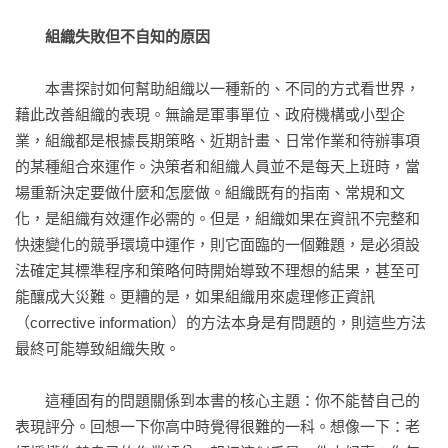
本書是紅隊社群渴望已久的著作，有助接觸和培養新一代的紅
第5章 競爭對手——民間部門的紅隊作業
組織失敗但不自知的原因
隊人員。它記錄了奠定這領域基礎的經歷和故事，這些事跡以
模擬策略決策：商戰模擬

前僅零散流傳於少數圈內人之間。岑科撰寫本書，對現在和未
白帽駭客與倉鼠輪：網路滲透測試

　　本書探討如何幫助組織以一種新的、不同的方式看世界，
來的紅隊社群都是一大貢獻。

我能聽見你（和所有其他人）：駭入Verizon

藉此改善組織的表現。無論是軍事單位、政府機構或小型企
——梅特斯基（Mark Mateski）（水印協會（Watermark 
安全的大樓為何不安全：實體滲透測試

業，組織都是根據長期策略、近期計畫、日常作業和待辦事項
Institute）總監暨紅隊與策略分析副總裁）
結論

的某種組合來運作。決策者和組織人員並不是每天上班時，當
場重新決定要做什麼和怎麼做。組織既有的指南、常規和文
第6章 紅隊作業的實際結果、錯誤印象和未來
化，是組織有效運作必需的。但是，組織如果在資訊不完整和
紅隊作業的實際結果

快速變化的競爭環境中運作，則它面臨的一個難題，是必須設
有關紅隊作業的錯誤印象和誤用

法確定其標準程序和策略何時開始導致不理想的結果，甚至可
對政府紅隊的建議

能釀成大災難。更糟的是，如果組織用來處理修正資訊
紅隊作業的未來

（corrective information）的方法本身是有問題的，則這些方法
最終可能導致組織失敗。

致謝

各章注釋
　　這種固有的問題關係到本書的核心主題：你不能替自己的
表現評分。回想一下你高中時覺得很難的一科。想像一下：老