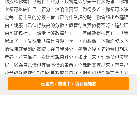
師授權你替自己的作業評分。起初這似乎是一件大好事：你每
次都可以給自己一百分！無論你實際上做得多差，你都可以決
定每一份作業的分數。替自己的作業評分時，你會想出各種理
由，說服自己值得最高的分數，儘管你其實做得不好。這些理
由可能包括：「課堂上沒教這些」、「老師教得很差」、「我
累壞了」，又或者「這是最後一次」。再想像一下你面臨以下
情況時感受到的震撼：在自我評分一學期之後，老師發出期末
考卷，並宣佈這一次她將親自評分。如此一來，你應學但沒學
好、以為自己懂但其實不懂的東西，全都將暴露出來。替自己
評分或許能使你短期內自我感覺良好，但也可能令你完全失去
自知之明，最終導致你不及格。

已售完，補書中，貨到通知我
　　「你不能替自己的表現評分」是一個重要警告，其意義遠
非僅限於學校。我們來看看美國中情局的一個例子：該組織在
看更多
九一一恐怖攻擊之後的拘留和訊問方案，錯誤採用了自我評估
策略。對於中情局對付疑似恐怖份子的行動（包括使用「加強
型訊問手段」，也就是動用酷刑）有多必要和有效，中情局的
內文試閱
內部評估，是由負責策劃和管理行動的同一批人和外部承包商