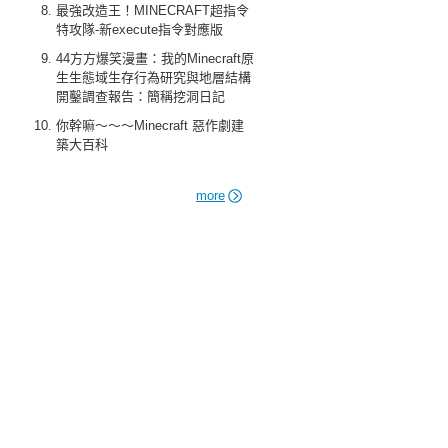
最強改造王！MINECRAFT超指令
特攻隊-新execute指令對應版
44方方爆笑漫畫：我的Minecraft原
生生態域生存行為研究與地層結構
開鑿調查報告：簡稱挖洞日記
你幹嘛～～～Minecraft 惡作劇建
築大百科
more