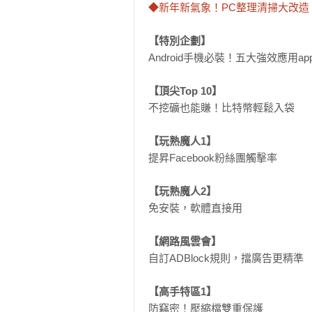
◆新年新氣象！PC整理清掃大改造
【特別企劃】
Android手機必裝！五大強效應用app
【頂尖Top 10】
不挖礦也能賺！比特幣輕鬆入袋

【玩熟魔人1】
提昇Facebook粉絲團觸擊率

【玩熟魔人2】
免安裝，軟體直接用

【網路風雲會】
自訂ADBlock規則，擋廣告更精準

【高手特區1】
防竊密！壓縮檔雙重保護
