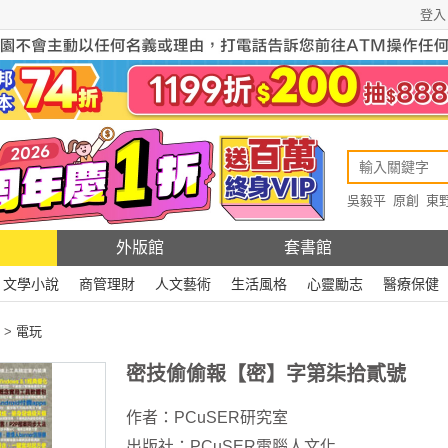
登入
吳毅平
原創
東
原創
Rewire
外版館
套書館
文學小說
商管理財
人文藝術
生活風格
心靈勵志
醫療保健
>
電玩
密技偷偷報【密】字第柒拾貳號
作者：
PCuSER研究室
出版社：
PCuSER電腦人文化