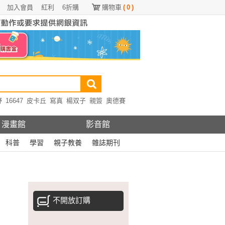
加入會員
紅利
6折購
購物車
(
0
)
野
16647
皮卡丘
寫真
楊双子
親簽
奧德賽
漫畫館
影音館
科普
學習
親子教養
雜誌期刊
不開放訂購