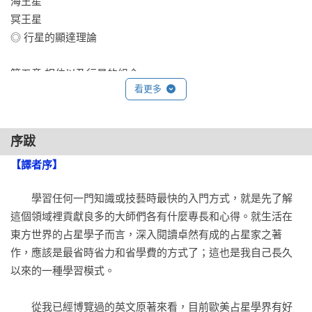
海王星

冥王星

◎ 行星的顯達理論

第五章 相位以及行星的組合

看更多
◎ 相位

容許度

合相

序跋
對分相

四分相

【譯者序】
半四分相和八分之三相

　　學習任何一門知識或技藝時最快的入門方式，就是先了解
三分相

這個領域裡貢獻良多的大師們各有什麼專長和心得。就生活在
次三分相

東方世界的占星學子而言，深入閱讀卓然有成的占星家之著
十二分之五相

作，應該是最省時省力和省學費的方式了；這也是我自己長久
五分相

以來的一種學習模式。

七分相

無關聯性相位

　　從我已經博覽過的英文原著來看，目前歐美占星學界有好
沒有相位的行星
