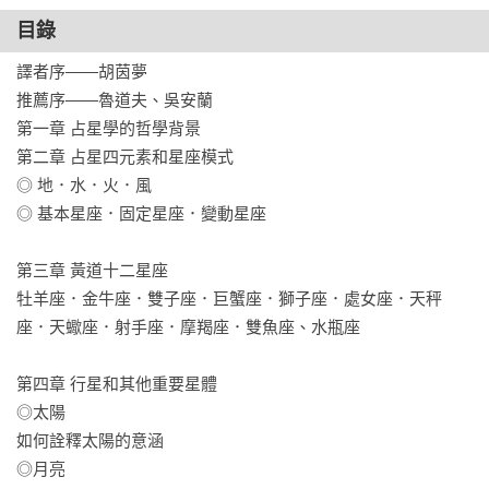
目錄
譯者序——胡茵夢

推薦序——魯道夫、吳安蘭

第一章 占星學的哲學背景

第二章 占星四元素和星座模式

◎ 地．水．火．風

◎ 基本星座．固定星座．變動星座

第三章 黃道十二星座

牡羊座．金牛座．雙子座．巨蟹座．獅子座．處女座．天秤
座．天蠍座．射手座．摩羯座．雙魚座、水瓶座

第四章 行星和其他重要星體

◎太陽

如何詮釋太陽的意涵

◎月亮
