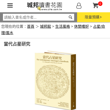
0
限量預購
您現在的位置：
首頁
＞
城邦館
>
生活風格
>
休閒嗜好
>
占星/命
理/風水
當代占星研究