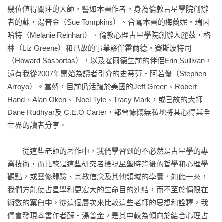
幾位値得關注的大師，譬如本書作者，身為倫敦占星學院創辦
相位最多的行星

者的蘇‧湯普金（Sue Tompkins）、合寫本書的梅蘭妮‧瑞因
哈特（Melanie Reinhart）、倫敦心理占星學院創辦人麗茲‧格
◎ 相位的圖型

林（Liz Greene）和已故的事業夥伴霍爾德‧賽斯波特司
T型相位

（Howard Sasportas），以及霍爾德生前的伴侶Erin Sullivan，
大十字

還有我從2007年開始為讀者引介的史蒂芬‧阿若優（Stephen 
大三角

Arroyo）。當然，目前仍活躍於美國的Jeff Green、Robert 
上帝的手指

Hand、Alan Oken、 Noel Tyle、Tracy Mark，或已故的大師 
大風箏以及神秘矩形

Dane Rudhyar及 C.E.O Carter，都曾慷慨無私地將其心得與全
◎ 行星的組合

世界的讀者分享。

第六章 宮位

　　從這些老師的著作中，我們學習到的不必然是占星學的專
第一宮及上昇星座

業技術，而比較是這些研究者檢視星盤時背後的哲學和心理學
第二宮

觀點，或靈修體驗、宗教信念及其他領域的學養，如此一來，
第三宮

我們方能使占星學和更宏大的生命目的連結，而不至於侷限在
第四宮和天底

術數的窠臼中。從這個層次來比較這些老師的思想和詮釋，我
第五宮

們會發現本書作者蘇‧湯普金，是其中較為傾向於結合心理占
第六宮
