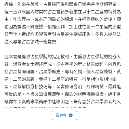
近幾十年來在英美，占星這門學科體系日漸完善也漸趨專業，
但一直以來國內坊間的占星書籍多著重在以十二星座的特質為
主，作命理占卜或心理測驗式的解讀，在通俗趣味的背後，卻
也因為論述不夠嚴謹、似是而非，加上往往將十二星座的原型
類型化，造成許多學習者對占星產生刻板印象，多數人遂無法
進入專業占星領域一窺堂奧。

這本書是倫敦占星學院的指定教材，由倫敦占星學院的創辦人
蘇．湯普金女士撰述而成，從占星學的歷史背景談起，內容包
括占星基礎理論、占星學歷史、專有名詞、個人星盤繪製、黃
道十二宮的意義、黃道十二星座的特質、行星相位及相位圖
型、星盤解讀分析技巧等，全書條理分明、詮釋精微。最難能
可貴的是，本書文筆優美流暢，觀念的說明淺顯易懂，絕不會
讓你在深奧的專業術語中迷路困惑，是有志於占星學習者的入
門必備手冊，也是理解占星精髓的專業參考。
看更多