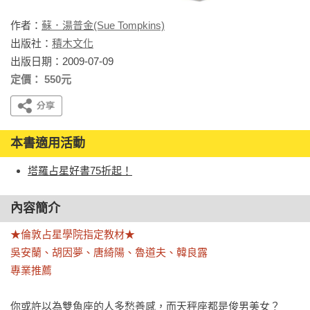
作者：
蘇．湯普金(Sue Tompkins)
出版社：
積木文化
出版日期：2009-07-09
定價： 550元
本書適用活動
塔羅占星好書75折起！
內容簡介
★倫敦占星學院指定教材★

吳安蘭、胡因夢、唐綺陽、魯道夫、韓良露

專業推薦
你或許以為雙魚座的人多愁善感，而天秤座都是俊男美女？
