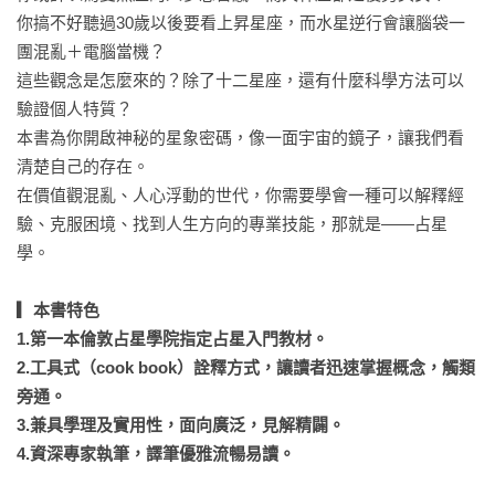
你搞不好聽過30歲以後要看上昇星座，而水星逆行會讓腦袋一
團混亂＋電腦當機？

這些觀念是怎麼來的？除了十二星座，還有什麼科學方法可以
驗證個人特質？

本書為你開啟神秘的星象密碼，像一面宇宙的鏡子，讓我們看
清楚自己的存在。

在價值觀混亂、人心浮動的世代，你需要學會一種可以解釋經
驗、克服困境、找到人生方向的專業技能，那就是——占星
學。

▎本書特色

1.第一本倫敦占星學院指定占星入門教材。

2.工具式（cook book）詮釋方式，讓讀者迅速掌握概念，觸類
旁通。

3.兼具學理及實用性，面向廣泛，見解精闢。

4.資深專家執筆，譯筆優雅流暢易讀。