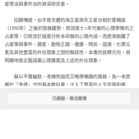
星學派與事件派的資深研究者。

第七宮及下降點

第八宮

　　回歸傳統，似乎是天體的海王星與天王星合相於摩羯座
第九宮

（1993年）之後的發展趨勢，原因是七○年代後的心理學導向之
第十宮和天頂

占星學，已經流於過度分析本命盤的心理內涵，而逐漸脫離了
第十一宮

占星學與事件、國家、動物王國、健康、時尚、語源、化學元
第十二宮

素及其他豐富的外在現象之間的聯結性。本書的詮釋方向，很
宮位主宰行星的重要性

明顯地是企圖涵蓋心理層面及上述的外在現象。

第七章 次要星體

　　蘇以平實幽默、老練熟諳而又略帶嘲諷的風格，為一本原
第一部分：月交點

屬於「食譜」式的基本教科書，注入了豐富的人文底蘊和趣
第二部分：凱龍星和半人馬星體

味。在本書第一章裡，蘇為讀者細心地解析了占星學背後的神
波洛斯——象徵蓋子被掀起來

看更多
已絕版，無法販售
秘學法則及哲學理念。宿命論與自由意志的悖論，幾乎是每一
奈瑟斯——責無旁貸

個占星學的門外漢必定會提出的質疑，在這一點上，蘇以「生
第三部分：小行星

延伸內容
命地圖」的概念，很巧妙地消融了「Fate and Will」的兩難之
局，讓讀者從一種被定業「鎖碼」的無奈感解脫出來，發現到
第八章 詮釋星盤

開啟你的占星地圖—探索生命的無限可能
本命盤所承諾的發展潛力和選擇的可能性。
