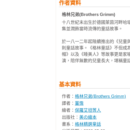
作者資料
格林兄弟(Brothers Grimm)
十八世紀末出生於德國萊茵河畔哈
集並潤飾當時流傳的童話故事。

於一八一二年起陸續推出的《兒童
則童話故事。《格林童話》不但成
帽》以及《睡美人》等故事更是家
演，陪伴無數的兒童長大，堪稱童
基本資料
作者：
格林兄弟(Brothers Grimm)
譯者：
董霈
繪者：
保羅艾坦等人
出版社：
美の繪本
書系：
格林精選童話