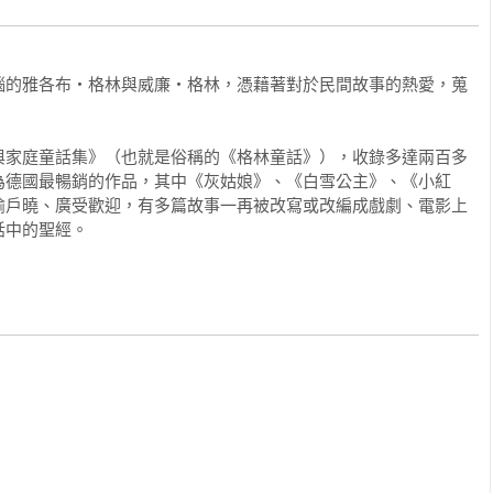
瑙的雅各布‧格林與威廉‧格林，憑藉著對於民間故事的熱愛，蒐
與家庭童話集》（也就是俗稱的《格林童話》），收錄多達兩百多
為德國最暢銷的作品，其中《灰姑娘》、《白雪公主》、《小紅
喻戶曉、廣受歡迎，有多篇故事一再被改寫或改編成戲劇、電影上
話中的聖經。