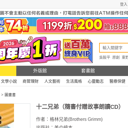
登入
吳毅平
原創
東
原創
Rewire
外版館
套書館
文學小說
商管理財
人文藝術
生活風格
心靈勵志
醫療保健
>
圖畫書
十二兄弟（隨書付贈故事朗讀CD）
作者：
格林兄弟(Brothers Grimm)
出版社：
美の繪本