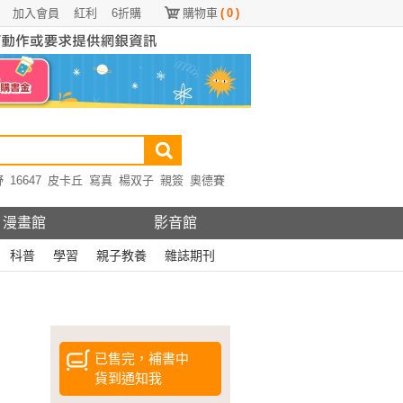
加入會員
紅利
6折購
購物車
(
0
)
野
16647
皮卡丘
寫真
楊双子
親簽
奧德賽
漫畫館
影音館
科普
學習
親子教養
雜誌期刊
已售完，補書中
貨到通知我