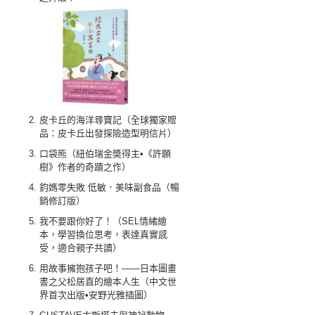
皮卡丘的海洋尋寶記（全球獨家贈
品：皮卡丘出發探險造型明信片）
口袋熊（紐伯瑞金奬得主•《許願
樹》作者的奇蹟之作）
鈞媽零失敗 低敏．美味副食品（暢
銷修訂版）
我不要跟你好了！（SEL情緒繪
本，學習換位思考，表達真實感
受，適合親子共讀）
用故事擁抱孩子吧！——日本圖畫
書之父松居直的繪本人生（中文世
界首次出版•安野光雅插圖）