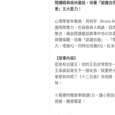
閱讀經典格林童話，培養「認識自
意」五大能力！
心理學家布魯諾‧貝特罕（Bruno Be
運用想像力、也容易與人相處，因
整合。藉由閱讀童話故事中亦幻亦
與價值觀，培養「認識自我」、「
力，增進IQ，同時也培養EQ，在未
【故事內容】
從前有位國王，他的王后非常想生
王承諾若是生下一個女孩，就要把
會是如何呢？《十二兄弟》亦收錄
味。

※隨書附贈故事朗讀CD，讓小朋
視覺、聽覺饗宴。