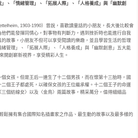
我」、「情緒管理」、「拓展人際」、「人格養成」與「幽默創
ttelheim, 1903-1990）曾說，喜歡讀童話的小朋友，長大後比較會
為他們能發揮同情心，對事物有判斷力，遇到挫折時也能進行自我
真的故事，小朋友不但可以享受閱讀的樂趣，並且學習生活的哲理
情緒管理」、「拓展人際」、「人格養成」與「幽默創意」五大能
來開創嶄新視界，享受精彩人生。 

一個女孩。但是王后一連生了十二個男孩，而在懷第十三胎時，國
十二個王子都處死，以確保女孩的王位繼承權。十二個王子的命運
〈三個紡線女〉以及〈金鳥〉兩篇故事，精采萬分，值得細細品
友輕鬆擁有集合國際知名插畫家之作品、最生動的故事以及最多樣的