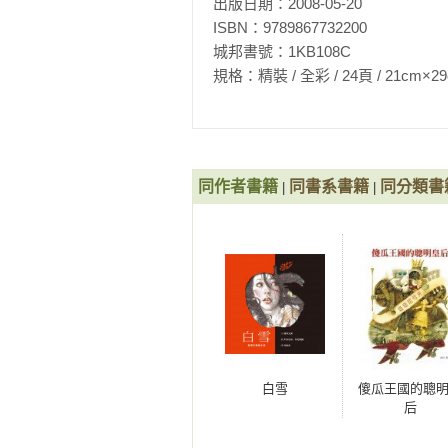
出版日期：2008-05-20

ISBN：9789867732200

城邦書號：1KB108C

規格：精裝 / 全彩 / 24頁 / 21cm×29cm    
同作者書籍
同書系書籍
同分類書
|
|
白雪
傻瓜王國的聰
后