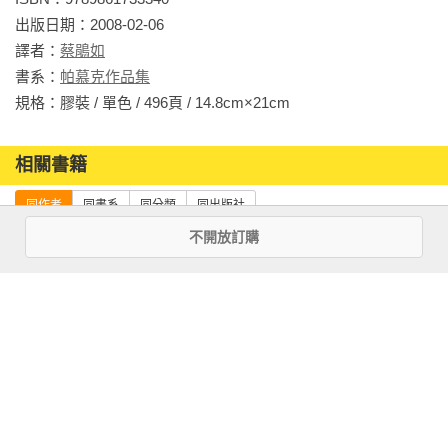
出版日期：2008-02-06

譯者：
蔡鵑如
書系：
帕慕克作品集
規格：膠裝 / 單色 / 496頁 / 14.8cm×21cm                
相關書籍
同作者
同書系
同分類
同出版社
不開放訂購
純真博物館（諾
我心中的陌生人
別樣的色彩：閱
貝爾文學獎得主
（諾貝爾文學獎
讀．生活．伊斯
帕慕克探究愛與
得主帕慕克凝望
坦堡，小說之外