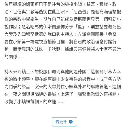
位居邊境的凱爾斯已不是往昔的純樸小鎮，貧富、種族、政
治、世俗與宗教等衝突在此上演。「尼西普」是個充滿理想抱
負的宗教中學學生，期許自己能成為伊斯蘭世界第一個科幻小
說作家；惡名昭彰的伊斯蘭恐怖分子「藍」，則放話要殺死出
言辱及先知穆罕默德的脫口秀主持人；左派劇團團長「桑奈」
要在小鎮第一場電視直播節目裡，將自己的政治理念付諸行
動；而伊珮珂的妹妹「卡狄菲」據說與某個神祕人士有不尋常
的關係……

詩人來到鎮上，想說服伊珮珂與他同返德國。這個關乎私人幸
福的微小願望，卻在調查頭巾少女事件的過程中，成了各方勢
力鬥爭的祭品。突來的大雪封住小鎮與外界的聯絡管道。這個
在一夜之間與世隔絕的邊城，上演了一場緊張激烈的直播劇，
改變了小鎮裡每個人的命運……

在這本小說中，帕慕克透過詩人之眼，以繁複的情節、對稱的
看更多
角色，探討了孤寂與創作的連結、宗教與文學的意義，闡述自