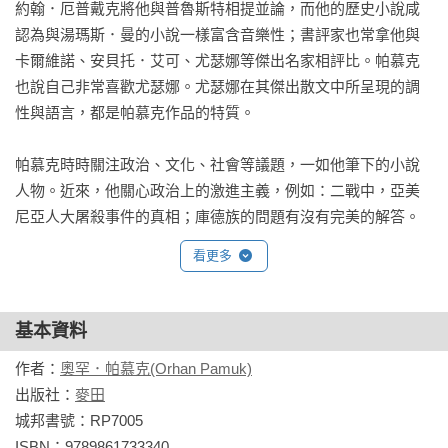
約翰．厄普戴克將他與普魯斯特相提並論，而他的歷史小說咸
認為與湯瑪斯．曼的小說一樣富含音樂性；書評家也常拿他與
卡爾維諾、安貝托．艾可、尤瑟娜等傑出名家相評比。帕慕克
也說自己非常喜歡尤瑟娜。尤瑟娜在其傑出散文中所呈現的調
性與語言，都是帕慕克作品的特質。

帕慕克時時關注政治、文化、社會等議題，一如他筆下的小說
人物。近來，他關心政治上的激進主義，例如：二戰中，亞美
尼亞人大屠殺事件的真相；庫德族的問題有沒有完美的解答。
九一一之後，他積極參與「西方的」與「伊斯蘭的」相關討
看更多
論；嚴厲反對「黑白問題」的激化。

二○一○年，獲「諾曼．米勒終身成就獎」。

基本資料
作者：
奧罕．帕慕克(Orhan Pamuk)
相關著作：《率性而多感的小說家：帕慕克哈佛文學講堂》
出版社：
麥田
城邦書號：RP7005

ISBN：9789861733340
