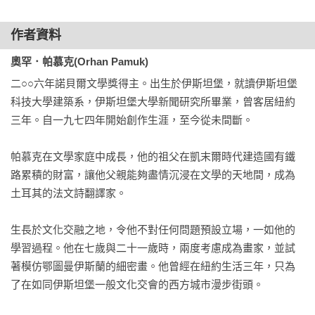
身對伊斯蘭文化與西方衝擊等議題的觀察。在眾多人物時而對
立時而交錯的對話中，帕慕克為我們開啟了一扇理解伊斯蘭文
作者資料
化的窗口。

奧罕．帕慕克(Orhan Pamuk)
【名家推薦】
二○○六年諾貝爾文學獎得主。出生於伊斯坦堡，就讀伊斯坦堡
◎「《雪》不僅是個引人入勝、百轉千迴的精彩故事，也是當
科技大學建築系，伊斯坦堡大學新聞研究所畢業，曾客居紐約
今非讀不可之作……對基本教義派作風的分析，與其描繪的壓
三年。自一九七四年開始創作生涯，至今從未間斷。

抑、憤怒、陰謀、暴力，在在顯現先知灼見，令人驚怖不
已。」～瑪格麗特．愛特伍(Margaret Atwood)
帕慕克在文學家庭中成長，他的祖父在凱末爾時代建造國有鐵
路累積的財富，讓他父親能夠盡情沉浸在文學的天地間，成為
土耳其的法文詩翻譯家。

生長於文化交融之地，令他不對任何問題預設立場，一如他的
學習過程。他在七歲與二十一歲時，兩度考慮成為畫家，並試
著模仿鄂圖曼伊斯蘭的細密畫。他曾經在紐約生活三年，只為
了在如同伊斯坦堡一般文化交會的西方城市漫步街頭。
