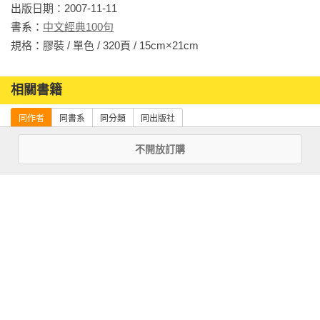
出版日期：2007-11-11

者之榮譽。著有《中唐山水詩研究》等十本書，以及二十餘篇
書系：
中文經典100句
學術論文。

規格：膠裝 / 單色 / 320頁 / 15cm×21cm                
蔡明蓉

相關書籍
台北市立大學中國語文學系博士，於台灣科技大學、台灣警察
專科學校兼任，講授戲劇選讀、現代戲劇欣賞與習作、閱讀與
同作者
同書系
同分類
同出版社
作文等課程，並常透過各種教學活動，增益學生學習效能與多
元智慧。

不開放訂購
吳雅萍

東吳大學中國文學系碩士。曾發表散文、小說及學術論文若
干，現為高中國文科教師。

中文經典100句：
中文經典100句：
中文經典100句：
劉柏正

古文觀止
古文觀止續編
古文觀止套書
國立政治大學中文系畢。現為國立清華大學中文系博士生，喜
愛閱讀、研究敘事文學，專長為明清小說。
more