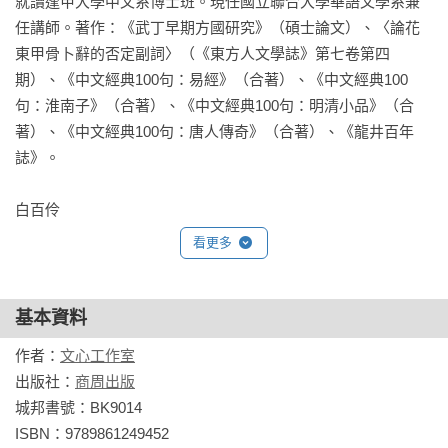
就讀逢甲大學中文系博士班。現任國立聯合大學華語文學系兼
任講師。著作：《武丁早期方國研究》（碩士論文）、〈論花
東甲骨卜辭的否定副詞〉（《東方人文學誌》第七卷第四
期）、《中文經典100句：易經》（合著）、《中文經典100
句：淮南子》（合著）、《中文經典100句：明清小品》（合
著）、《中文經典100句：唐人傳奇》（合著）、《龍井百年
誌》。

白百伶

就讀清華中文系博士班，曾擔任多年國中小國文老師、作文老
看更多
師。喜歡簡單而純淨的事物，酷愛閱讀與思考、旅行與購物、
游泳與單車。

基本資料
謝明輝

作者：
文心工作室
國立中山大學文學博士，現任亞洲大學通識中心專案助理教
出版社：
商周出版
授，曾任教中山大學等六校。曾獲100年臺南市社會優秀青年
城邦書號：BK9014

獎、中山大學教學優良課程獎、亞州大學創新教材獎和學術研
ISBN：9789861249452

究獎勵，並獲中山大學文學院創院以來首位獲有發明專利證書