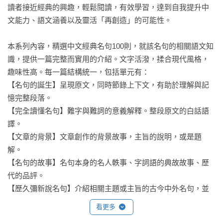
讀者接近經典的興趣，輕鬆閱讀，有效學習，達到自我提升中
文能力、語文涵養以及靈活「再創造」的可能性。

本系列內容，精選中文經典名句100則，就該名句的相關語文知
識，提供一篇完整而實用的介紹。文字活潑，揉合現代風格，
趣味性高。每一篇結構統一，包括單元有：

【名句的誕生】呈現原文，同時節錄上下文，有助於理解與記
憶完整段落。

【完全讀懂名句】難字與難詞的意義解釋。整段原文的白話語
譯。

【文章的背景】文章創作的背景故事，主旨的說明，或是題
解。

【名句的故事】名句本身的名人軼事、字詞語的典故故事、歷
代的品評。

【歷久彌新說名句】介紹相關主題或主旨的古今中外名句，並
完整說明故事背景與應用情境。

看更多