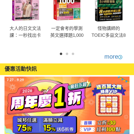
大人的日文文法
一定會考的學測
怪物講師的
課：一秒找出卡
英文選擇題1,000
TOEIC多益文法8
關點，30天重構
小時影音版：8小
日文腦！(附30堂
時影片線上課+多
Yumi老師親自教
益文法課本＝最
more
界
學文法學習影片+
強多益應考攻略
優惠活動快訊
「Youtor App」內
(附45堂文法考點
含VRP虛擬點讀
速學影片+100題
筆)
多益題速解影片+
虛
「Youtor App」內
含VRP虛擬點讀
筆+防水書套)