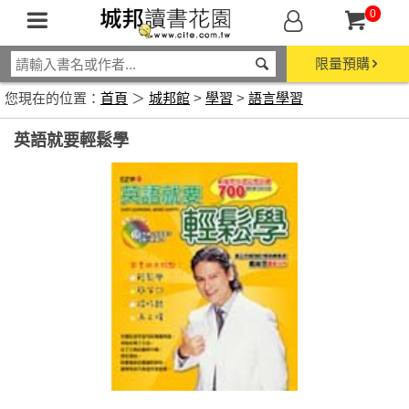
0
限量預購
您現在的位置：
首頁
＞
城邦館
>
學習
>
語言學習
英語就要輕鬆學