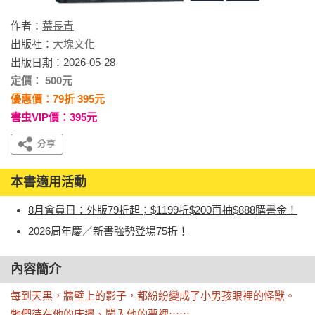
作者：
葉長青
出版社：
大塊文化
出版日期：2026-05-28
定價： 500元
優惠價：79折 395元
書虫VIP價：395元
本書適用活動
8月會員日：外版79折起；$1199折$200再抽$888購書金！
2026周年慶／新書強勢登場75折！
內容簡介
每到天黑，牆壁上的影子，都紛紛變成了小男孩眼裡的怪獸。
牠們待在他的床邊、闖入他的夢裡⋯⋯