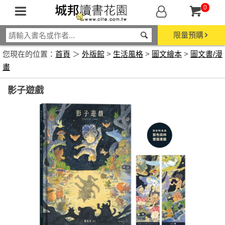
0
限量預購
您現在的位置：
首頁
＞
外版館
>
生活風格
>
圖文繪本
>
圖文書/漫
畫
影子遊戲