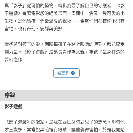
與「影子」從可怕的怪物，轉化為最了解自己的守護者。《影
子遊戲》有著電影般的絕美畫面，畫面中一隻又一隻可愛的小
生物，是他給孩子們最溫暖的祝福——希望你們在夜晚不只有
害怕，也有奇幻、安靜與美好。

懷抱著對孩子的愛，期盼每孩子在閉上眼睛的時刻，都能感受
到力量。《影子遊戲》是葉長青作為父親，為孩子量身打造的
夢幻之作。

看更多
一致推薦（依姓名筆畫排序）

CROTER　插畫家

「光照見世界，影照見內心；認識陰影，便能走進整座想像的
序跋
森林。」

影子遊戲
角斯　神怪畫家

「一翻開繪本就難以停下來，結局更是令人驚喜！這是影子與
《影子遊戲》的起點，是我在西班牙時對兒子的想念。那時他
光，充滿愛與奇

才三歲多，常常說黑暗裡有眼睛，讓他覺得害怕。於是我開始