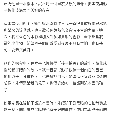
想的對話，也是父親給孩子的勇氣之歌！」

想為他畫一本繪本，試著用一個畫家父親的想像，把黑夜與影
子轉化成溫柔而美好的存在。

海狗房東　繪本工作者
這本書使用鉛筆、鋼筆與水彩創作。我一直很喜歡線條與水彩
所帶來的流動感，也喜歡黃色與藍色交會時產生的力量。這一
次，我在藍色的水彩裡加入許多如夢般的色彩，畫下那些我喜
歡的小生物，希望孩子們能感受到夜晚不只有害怕，也有奇
幻、安靜與美好。

創作的過程中，這本書也慢慢從「孩子怕黑」的故事，轉化成
關於影子陪伴的故事。我一直覺得影子很像一個內在的自己；
擁抱影子，某種程度上也是擁抱自己。希望這份父愛與溫柔的
想像，能傳遞給我的兒子，也傳遞給每一位讀到這本書的孩
子。

如果家長在陪孩子讀這本書時，能讓孩子對黑暗的害怕稍微放
鬆一點，開始看見黑暗裡也有美好的事物，並因為那些奇幻的