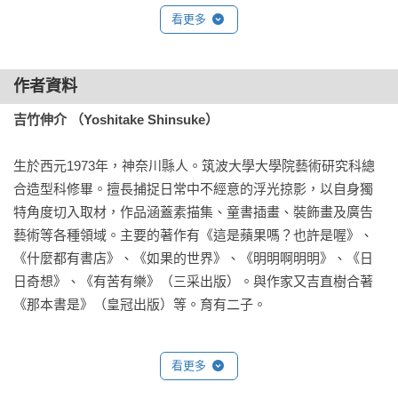
★對人事物的細微觀察力，隨時隨地深度思考。

看更多
★培養正能量的價值觀，解決生活的各種焦慮。

【隨書特典】才華洋溢工作證貼紙

作者資料
＼日本獨家授權‧三采團隊精心設計／

吉竹伸介 （Yoshitake Shinsuke）
1.寫上姓名與職稱，方框內的圖片可選上方貼紙自由更換。

2.貼在悠遊卡或筆記本上，每天都有好心情

生於西元1973年，神奈川縣人。筑波大學大學院藝術研究科總
3.尺寸：12x16.5公分

合造型科修畢。擅長捕捉日常中不經意的浮光掠影，以自身獨
特角度切入取材，作品涵蓋素描集、童書插畫、裝飾畫及廣告
【吉竹伸介的趣味工作占卜】

藝術等各種領域。主要的著作有《這是蘋果嗎？也許是喔》、
10秒測出，你適合怎樣的工作？

《什麼都有書店》、《如果的世界》、《明明啊明明》、《日
說不定能幫你找到人生方向喔！

日奇想》、《有苦有樂》（三采出版）。與作家又吉直樹合著
《那本書是》（皇冠出版）等。育有二子。
網址連結

https://www.suncolor.com.tw/go.aspx?id=342829b1

看更多
【書籍介紹】
