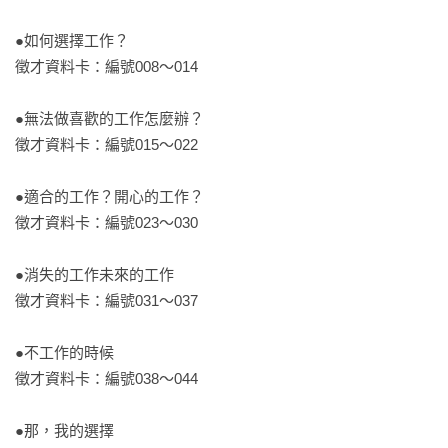
整天無所事事，只想耍廢的人。

●如何選擇工作？

喜歡天馬行空、胡思亂想的人。

徵才資料卡：編號008～014

有創意，喜歡畫畫的人。

理性又帶點感性，想要生活有目標的人。

●無法做喜歡的工作怎麼辦？

（……）總之，無論你是什麼人，都需要看一下！

徵才資料卡：編號015～022                  

【外星人抄筆記的金句，地球人也該知道】

●適合的工作？開心的工作？

所謂成熟的大人，無論從事怎樣的工作，都能夠用自己的方法
徵才資料卡：編號023～030

找到快樂！

適合自己的事，必須用全身來感覺，光用頭腦是想不出來的！

●消失的工作未來的工作

我還沒找到想做的工作耶……就算沒找到也沒關係喔！最重要
徵才資料卡：編號031～037

的是「開始」。

無論什麼工作，都能從中「學到東西」。

●不工作的時候

如果累了怎麼辦？那就休息啊！

徵才資料卡：編號038～044

【書籍特色】

●那，我的選擇
★超人氣插畫家自寫自畫，達成創作新高度。
