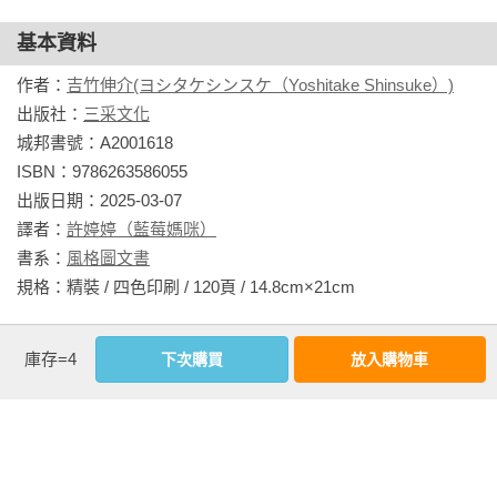
◎無注音，適合10歲以上。
基本資料
作者：
吉竹伸介(ヨシタケシンスケ（Yoshitake Shinsuke）)
出版社：
三采文化
城邦書號：A2001618

ISBN：9786263586055

出版日期：2025-03-07

譯者：
許婷婷（藍莓媽咪）
書系：
風格圖文書
規格：精裝 / 四色印刷 / 120頁 / 14.8cm×21cm                
相關書籍
庫存=4
下次購買
放入購物車
同作者
同書系
同分類
同出版社