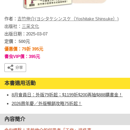
作者：
吉竹伸介(ヨシタケシンスケ（Yoshitake Shinsuke）)
出版社：
三采文化
出版日期：2025-03-07
定價： 500元
優惠價：79折 395元
書虫VIP價：395元
本書適用活動
8月會員日：外版79折起；$1199折$200再抽$888購書金！
2026周年慶／外版暢銷攻略75折起！
內容簡介