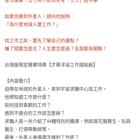
金句爆擊！吉竹伸介如何思考「工作」這件事

如果你遇到外星人，請向他說明：

「為什麼地球人要工作？」

找工作之前，要先了解自己的優點？

賺了錢要怎麼花？人生要怎麼過？全部都有關聯！
台灣版限定隨書特典【才華洋溢工作證貼紙】

【內容簡介】

迫降在地球的外星人，來到宇宙求職中心找工作。

他想知道工作是什麼？

如何找到喜歡的工作？

遇到不適合的工作該怎麼辦？

求職人員一共介紹了44種特別的職業，例如賞花服務生、玩具
醫生、打領帶教師等。

最後，外星人會選擇怎樣的工作呢？
