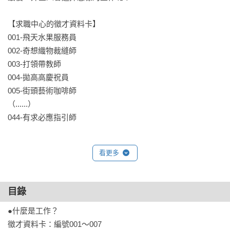
【求職中心的徵才資料卡】

001-飛天水果服務員

002-奇想織物裁縫師

003-打領帶教師

004-拋高高慶祝員

005-街頭藝術咖啡師

（......）

044-有求必應指引師

【哪些人需要這本書？】

看更多
讀書讀得頭很痛，沒有動力的學生。

社會新鮮人，找不到工作的畢業生。

對工作失去熱情，想找回初心的上班族。

目錄
想換工作，但不確定方向的人。

●什麼是工作？

想幫助孩子認識各種職業的父母。

徵才資料卡：編號001～007

希望用有趣方式引導學生思考的老師。
