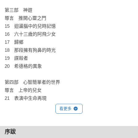
第三部　神遊

導言　推開心靈之門

15　迴盪腦中的兒時記憶

16　六十三歲的阿飛少女

17　歸鄉

18　那段擁有狗鼻的時光

19　謀殺者

20　希德格的異象

第四部　心智簡單者的世界

導言　上帝的兒女

21　表演中生命再現

22　歌劇通馬丁

看更多
23　數字天才寶一對

24　自閉畫家的心路歷程

序跋