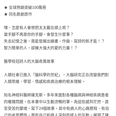
★ 全球熱銷突破100萬冊

★ 同名歌劇原作

嘿，怎麼有人會想把太太戴在頭上呢？

當手腳不再是你的手腳，會發生什麼事？

失去記憶之後，竟能發展出繪畫、作曲、寫詩的新才能！？

智力簡單的人，卻擁大強大的愛的力量！？

醫學桂冠詩人的大腦奇異故事

人類社會已進入「腦科學的世紀」，大腦研究正在改變我們對
人類思維、學習、情感和疾病治療的根本理解。

知名神經科醫師薩克斯，多年來面對各種腦病與神經疾病患者
的複雜問題，在本書中以生動流暢的筆，為這些感到茫然、甚
至受苦的靈魂，寫下24個故事。其中有病人的心路歷程、有自
己的省思體悟，更有自己和病人深刻而感人的互動，展現了薩