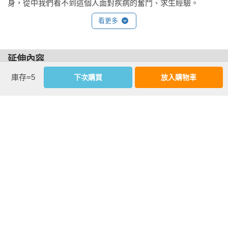
身，從中我們看不到這個人面對疾病的奮鬥、求生經驗。

看更多
在狹隘的病歷中，並無「主體」；現代的病史，提到患病的主
體時，只是一筆帶過，例如，「第二十一對染色體白化症女
性」。但簡單一句話，可以用在人身上，也可以拿來形容老
延伸內容
鼠。要恢復以人做為中心主體——承受痛苦、折磨，與疾病抗
庫存=5
下次購買
放入購物車
【讚譽推薦】

爭的那個人——我們必須加深病歷的深度，使其成為一篇敘事
任何人只要曾對自我認同感到動搖，或意識到自我認同有多麼
或故事；只有這樣，我們才能看到「病人」又看到「病症」，
容易喪失，都適合閱讀這本書。

看到一個真實的人、一名病患與疾病的關係，以及與肉體的關
——《泰晤士報》

係。

薩克斯為全球最知名的神經科醫師。他對破碎心智的個案研
高層次的神經學和心理學，與病患的本質密切相關，因為患者
究，是對意識之謎的絕佳洞察。

的個人特性融於這類疾病之中，所以研究疾病與研究本人是分
——《衛報》

不開的。看待這類疾病，以及如何呈現它們、研究它們，的確
需要新的學問，我們或可稱之為「自我身分的神經學」，因為
薩克斯以小說家的技巧探討神經疾病，並顯現了對病患身為人
看更多
它所要面對的是自我身分的神經基礎；是腦與心智最古老的問
的尊重與理解。　——《出版人週刊》

題。  
