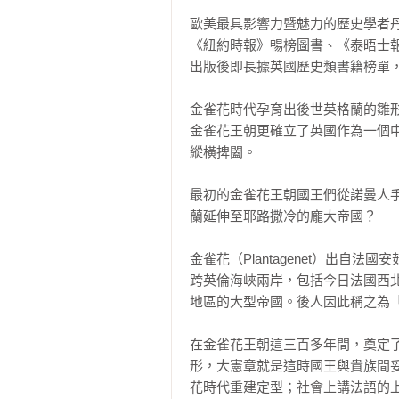
歐美最具影響力暨魅力的歷史學者丹
《紐約時報》暢榜圖書、《泰晤士報
出版後即長據英國歷史類書籍榜單，現
金雀花時代孕育出後世英格蘭的雛形
金雀花王朝更確立了英國作為一個
縱橫捭闔。

最初的金雀花王朝國王們從諾曼人
蘭延伸至耶路撒冷的龐大帝國？

金雀花（Plantagenet）出
跨英倫海峽兩岸，包括今日法國西
地區的大型帝國。後人因此稱之為「
在金雀花王朝這三百多年間，奠定
形，大憲章就是這時國王與貴族間
花時代重建定型；社會上講法語的