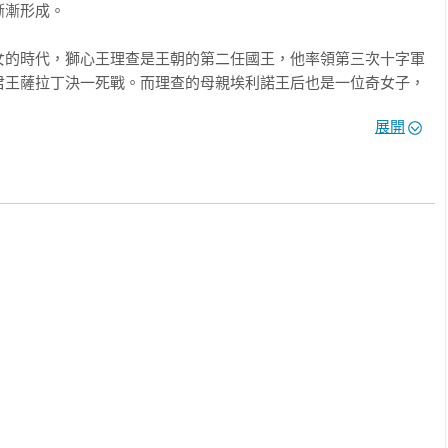
漸形成。

女的時代，獅心王理查是王朝的第二任國王，他率領第三次十字軍
君王薩拉丁決一死戰。而理查的母親埃利諾王后也是一位奇女子，
與路易七世之間，晚年甚至鼓吹兒子向老爸亨利二世造反，留下一
展開
後是懷抱遠大野心的愛德華三世，他企圖成為「英格蘭與法蘭西之
「英法百年戰爭」。

計的史詩敘事中，丹・瓊斯重新喚起了在都鐸王朝之前那個桀驁不
色的敘事能力，瓊斯生動再現了班諾克本、克雷西與斯勒伊斯等著
與理查二世如何走向滅亡。

聖殿騎士團、議會創建，以及百年戰爭的時代；在這個時代，英格
成。金雀花三百年不只塑造了後世的英格蘭，也深深影響往後歐洲