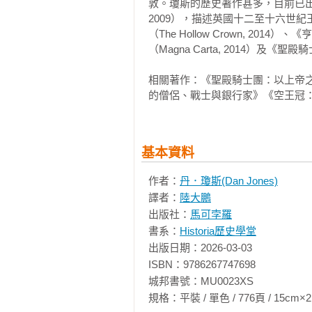
敦。瓊斯的歷史著作甚多，目前已出版討論
蠻、暴虐、殘酷和愚蠢的事情，但
2009），描述英國十二至十六世紀王朝
征服的寒冷島國，已經演變為基督
（The Hollow Crown, 20
威儀。

（Magna Carta, 2014）及《聖殿騎士
這就是本書描述的歷史進程。但本
相關著作：《聖殿騎士團：以上帝
大故事，包括史蒂芬和瑪蒂妲對抗
的僧侶、戰士與銀行家》《空王冠
七四年的大叛亂；理查一世在第三
《大憲章》的簽署；倒楣的亨利三
爾；愛德華一世在威爾斯和蘇格蘭
基本資料
一三二七年的悲慘退位；愛德華三
了法蘭西國王，後來又設立嘉德勳
作者：
丹．瓊斯(Dan Jones)
農民叛亂中理查二世勇敢地直接面
譯者：
陸大鵬
故事本身令人血脈賁張，但也是歷
出版社：
馬可孛羅
然能夠為做為一個國家和一個民族
書系：
Historia歷史學堂
政治、行政和軍事實體，還發明了「
出版日期：2026-03-03

ISBN：9786267747698

這是一本很長的書，原本或許還可
城邦書號：MU0023XS

年代」講述的是諾曼王朝末年英格
規格：平裝 / 單色 / 776頁 / 15cm×21cm   
魯弗斯和亨利一世的統治。亨利一