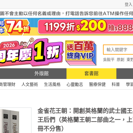
登入
吳毅平
原創
東
原創
Rewire
外版館
套書館
商管理財
人文藝術
生活風格
心靈勵志
醫療保健
科普
學
金雀花王朝：開創英格蘭的武士國王
王后們（英格蘭王朝二部曲之一，上
冊不分售）