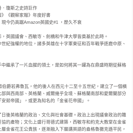
．瓊斯之史詩巨作

》《觀察家報》年度好書

今仍高踞Amazon英國史#1 ，歷久不衰

，英國議會、西敏寺、劍橋和牛津大學皆奠基於此時。

中世紀強權的地位，諸多英雄在十字軍東征和百年戰爭逐鹿中原、
手中繼承了一片血腥的領土，是如何將其一躍為在鼎盛時期從蘇格
自法國安茹伯爵若弗魯瓦，他的後人在西元十二至十五世紀，建立了一個橫
北部與西南部、英格蘭、威爾幾乎全境、蘇格蘭南部和愛爾蘭部分
安茹帝國」，或更為知名的「金雀花帝國」。

了日後英格蘭的政治、文化與社會基礎。政治上出現議會政治的雛
妥協的產物；文化上盛行哥德式建築，西敏寺和約克大教堂在金雀
上層金雀花王公貴族，逐漸融入下層講英語的盎格魯撒克遜平民，