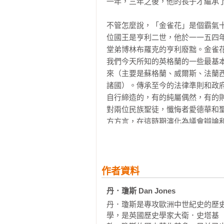
一年，三年之後，他的長子才繼承了
不管怎麼說，「金雀花」是個霸氣
位國王是亨利二世，他於一一五四
堂弟博林布羅克的亨利廢黜。金雀
我們今天所知的英格蘭的一些最基
來（主要是蘇格蘭、威爾斯、法蘭
諸國）。傳承至今的法律準則和政
自行締造的，有的純屬偶然，有的
對兩位民族聖徒，懺悔者愛德華和
方方言，在這時期演化為議會辯論
起；其中很多屹立至今，見證了構
所，身後留下傳奇。還有一些惡棍
上最著名和富有戲劇性的一些戰役
溫奇爾西戰役、克雷西戰役和普瓦
作者資料
變。在諾曼時代，戰爭的主體是攻
丹．瓊斯 Dan Jones
格蘭軍隊擁有勇猛無畏的武士和致
丹．瓊斯是專攻歐洲中世紀史的歷
人已經開始探索在開闊海域廝殺的
學，是英國歷史學家大衛．史塔基（Da
海軍已經初具雛形，足以保衛海岸