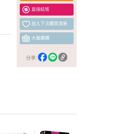
直接結帳
放入下次購買清單
大量團購
分享: