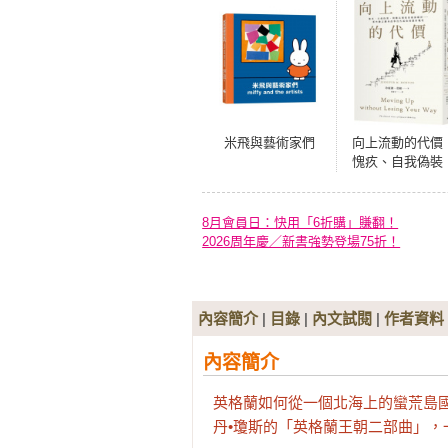
米飛與藝術家們
向上流動的代價
愧疚、自我偽裝
與難以割捨的親
羈絆……那些勵
翻身故事沒告訴
8月會員日：快用「6折購」賺翻！
的隱形犧牲
2026周年慶／新書強勢登場75折！
內容簡介
|
目錄
|
內文試閱
|
作者資料
內容簡介
英格蘭如何從一個北海上的蠻荒島國
丹•瓊斯的「英格蘭王朝二部曲」，