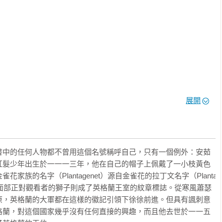
展開
書中的任何人物都不曾用這個名號稱呼自己，只有一個例外：安茹
紅髮少年出生於一一一三年，他在自己的帽子上佩戴了一小枝黃色
族的名字（Plantagenet）源自金雀花的拉丁文名字（Planta 
進、面部正對觀看者的獅子則成了英格蘭王室的紋章標誌。從寒風蕭瑟
原，英格蘭的大軍都在這樣的徽記引領下徐徐前進。但具有諷刺意
格蘭，對這個國家幾乎沒有任何直接的興趣，而且他去世於一一五