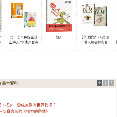
：
第一次畫色鉛筆就
敵人
【全球暢銷500萬冊
，
上手入門+應用套書
／僕人領導經典套
緣
（共二冊）：畫色
書】《僕人I》領悟
志
鉛筆入門篇+畫色鉛
修道院的領導啟示
你
筆應用篇
＋《僕人II》職場實
戰上的修練與實踐
（共2冊）
|
基本資料
，搖身一變成為歐洲世界強權？

一部真實版的《權力的遊戲》