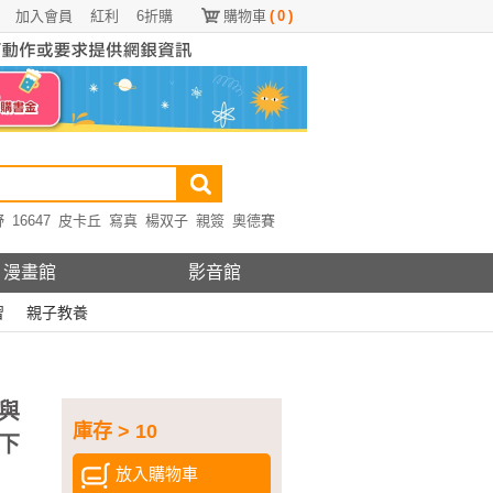
加入會員
紅利
6折購
購物車
(
0
)
野
16647
皮卡丘
寫真
楊双子
親簽
奧德賽
漫畫館
影音館
習
親子教養
與
庫存 > 10
下
放入購物車