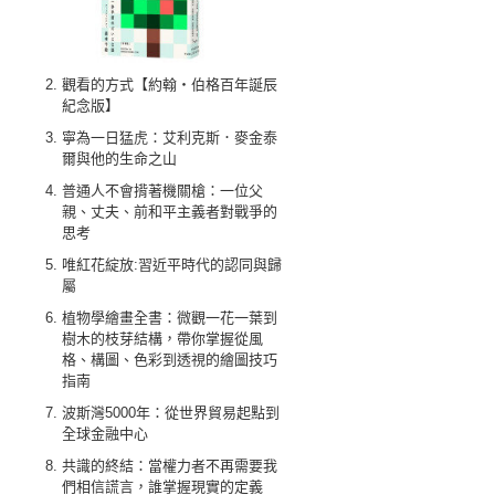
觀看的方式【約翰‧伯格百年誕辰
紀念版】
寧為一日猛虎：艾利克斯．麥金泰
爾與他的生命之山
普通人不會揹著機關槍：一位父
親、丈夫、前和平主義者對戰爭的
思考
唯紅花綻放:習近平時代的認同與歸
屬
植物學繪畫全書：微觀一花一葉到
樹木的枝芽結構，帶你掌握從風
格、構圖、色彩到透視的繪圖技巧
指南
波斯灣5000年：從世界貿易起點到
全球金融中心
共識的終結：當權力者不再需要我
們相信謊言，誰掌握現實的定義