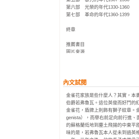
第六部　光榮的年代1330-1360

第七部　革命的年代1360-1399

終章

推薦書目

圖片來源
內文試閱
金雀花家族是些什麼人？其實，本
伯爵若弗魯瓦。這位英俊而好鬥的
金雀花，盾牌上則飾有獅子紋章。金雀花家
genista），而舉右前足向前行
的蘇格蘭低地到塵土飛揚的中東平
味的是，若弗魯瓦本人從未到過英