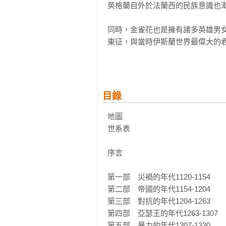
英格蘭自外於法蘭西的民族意識也漸
同時，金雀花也是擁有諸多英雄男
東征，與當時伊斯蘭世界最偉大的
她周旋於兩位歐洲君王，亨利二世
段「老鷹被小鷹啄食的故事」。最
王」，而發動了長達戰禍綿延百年的
目錄
在這部充滿勇氣、背叛、野心與詭
馴的王室。結合最新學術研究與出
地圖

名戰役，並揭示被詆譭的愛德華二世
世系表

這是一個屬於騎士精神與黑死病、
序言

蘭的民族認同在刀劍之下被鍛造而
歷史的發展。
第一部　災禍的年代1120-1154

第二部　帝國的年代1154-1204

第三部　對抗的年代1204-1263

第四部　亞瑟王的年代1263-1307

第五部　暴力的年代1307-1330
