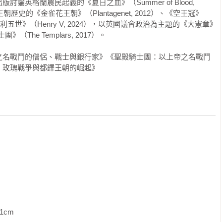
英格蘭農民起義的《夏日之血》（Summer of Blood, 
到本書結尾的一三九九年，這個在一○六六年被諾曼地的私生子威廉
歷史的《金雀花王朝》（Plantagenet, 2012）、《空王冠》
教世界中最成熟、最重要的王國之一。它的核心便是王室的權力和
14）、《亨利五世》（Henry V, 2024），以英國議會政治為主題的《大憲章》
團》（The Templars, 2017）。

書也致力於娛樂讀者。這是一部敘述史，講述了英格蘭的一些最偉
之名戰鬥的僧侶、戰士與銀行家》《聖殿騎士團：以上帝之名戰鬥
的內戰；亨利二世的騎士們謀殺湯瑪斯．貝克特；一一七三至一一
：玫瑰戰爭與都鐸王朝的崛起》
次十字軍東征期間針對薩拉丁的戰爭；諸侯反對約翰國王的戰爭和
世努力對付諸侯的挑戰，其中包括他的妹夫和死敵西蒙．德．孟福
的南征北戰；愛德華二世與皮爾斯．加韋斯頓的奇特戀情，和他在
世挑起百年戰爭，在這場戰爭中與他的兒子黑太子並肩作戰，俘虜
位，以慶祝英格蘭新的軍事主宰地位；黑死病的肆虐；一三八一年
對瓦特．泰勒的叛亂軍，隨後是理查二世的暴政和最終垮台。這些
史正典的一部分。即便是在二十一世紀的文化紊亂中，這些故事仍
的英格蘭下定義。金雀花王朝的歷代君王不僅將英格蘭締造為一個
英格蘭」的概念，這個概念在今天和在過去一樣重要。

以寫得更長。為了方便閱讀，我將全書分為七部。第一部「災禍的
蘭的悲慘狀況。諾曼王朝從征服者威廉開始，然後是他的兩個兒子
             
世死後，一場殘酷惡毒的內戰席捲了英格蘭和諾曼地，令其陷入癱