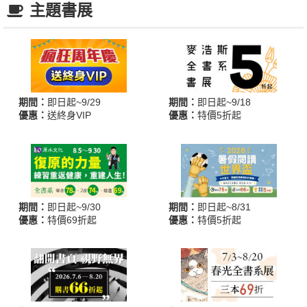
主題書展
期間：
即日起~9/29
期間：
即日起~9/18
優惠：
送終身VIP
優惠：
特價5折起
期間：
即日起~9/30
期間：
即日起~8/31
優惠：
特價69折起
優惠：
特價5折起