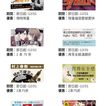
期間：
即日起~12/31
期間：
即日起~12/31
優惠：
限時限量
優惠：
限量福袋要搶要快
期間：
即日起~12/31
期間：
即日起~12/31
優惠：
2 本 75 折
優惠：
再享全館滿額折
期間：
即日起~12/31
期間：
即日起~12/31
優惠：
2本75折
優惠：
2本75折