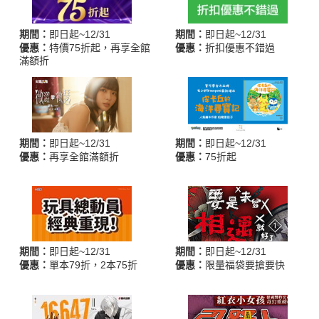
期間：
即日起~12/31
期間：
即日起~12/31
優惠：
特價75折起，再享全館
優惠：
折扣優惠不錯過
滿額折
期間：
即日起~12/31
期間：
即日起~12/31
優惠：
再享全館滿額折
優惠：
75折起
期間：
即日起~12/31
期間：
即日起~12/31
優惠：
單本79折，2本75折
優惠：
限量福袋要搶要快