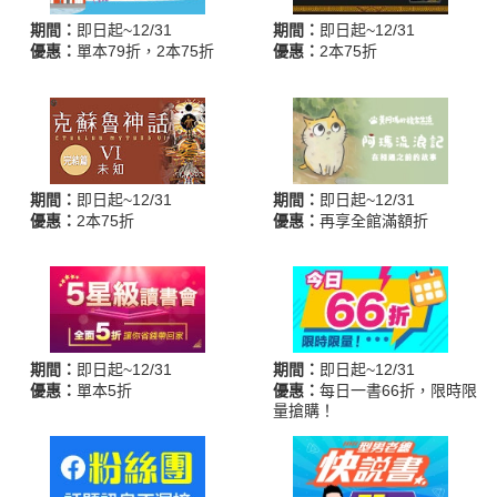
期間：
即日起~12/31
期間：
即日起~12/31
優惠：
單本79折，2本75折
優惠：
2本75折
期間：
即日起~12/31
期間：
即日起~12/31
優惠：
2本75折
優惠：
再享全館滿額折
期間：
即日起~12/31
期間：
即日起~12/31
優惠：
單本5折
優惠：
每日一書66折，限時限
量搶購！