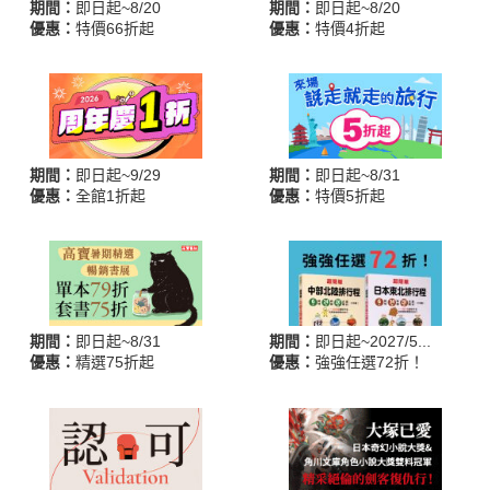
期間：
即日起~8/20
期間：
即日起~8/20
優惠：
特價66折起
優惠：
特價4折起
期間：
即日起~9/29
期間：
即日起~8/31
優惠：
全館1折起
優惠：
特價5折起
期間：
即日起~8/31
期間：
即日起~2027/5...
優惠：
精選75折起
優惠：
強強任選72折！