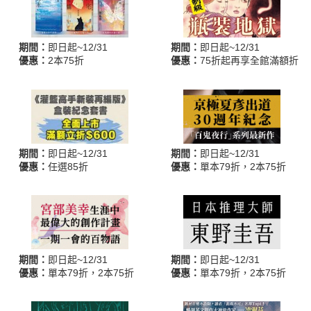
期間：
即日起~12/31
期間：
即日起~12/31
優惠：
2本75折
優惠：
75折起再享全館滿額折
期間：
即日起~12/31
期間：
即日起~12/31
優惠：
任選85折
優惠：
單本79折，2本75折
期間：
即日起~12/31
期間：
即日起~12/31
優惠：
單本79折，2本75折
優惠：
單本79折，2本75折