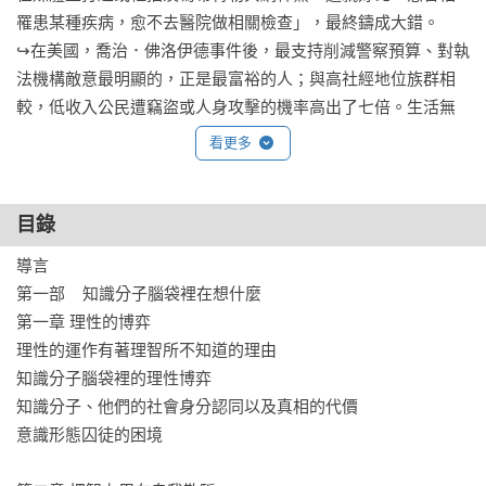
罹患某種疾病，愈不去醫院做相關檢查」，最終鑄成大錯。

↪在美國，喬治．佛洛伊德事件後，最支持削減警察預算、對執
法機構敵意最明顯的，正是最富裕的人；與高社經地位族群相
較，低收入公民遭竊盜或人身攻擊的機率高出了七倍。生活無
虞之人高調社會倡議而衍生出的成本，往往不會反射到自身
看更多
上。

↪我們正面臨高學歷人口過剩：以美國而言，新聞相關科系每年
畢業人數已超過全國記者總數。若放眼整體社會科學領域，許
目錄
多這類出身人士從事的新興職業（如「敏感度審閱員」、「性
導言

別官僚」）或可解釋近年矯枉過正的意識形態審查、不健康的
第一部    知識分子腦袋裡在想什麼

公共辯論環境與取消文化。

第一章 理性的博弈

理性的運作有著理智所不知道的理由

一個社會的主流信念往往並非出自嚴謹的理性思辨，而是各種
知識分子腦袋裡的理性博弈

主觀造成的動態結果。作者認為這就是人性，我們能做的唯有
知識分子、他們的社會身分認同以及真相的代價

保持警覺。因為很不幸──知識分子的某些奇思異想未必只會停
意識形態囚徒的困境

留在紙上談兵這一步，而嚴重的後果卻是社會全體得要承擔。
