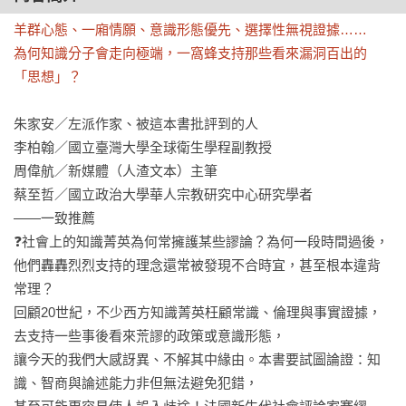
羊群心態、一廂情願、意識形態優先、選擇性無視證據……

為何知識分子會走向極端，一窩蜂支持那些看來漏洞百出的
「思想」？
朱家安／左派作家、被這本書批評到的人

李柏翰／國立臺灣大學全球衛生學程副教授

周偉航／新媒體（人渣文本）主筆

蔡至哲／國立政治大學華人宗教研究中心研究學者

——一致推薦 

❓社會上的知識菁英為何常擁護某些謬論？為何一段時間過後，

他們轟轟烈烈支持的理念還常被發現不合時宜，甚至根本違背
常理？

回顧20世紀，不少西方知識菁英枉顧常識、倫理與事實證據，
去支持一些事後看來荒謬的政策或意識形態，

讓今天的我們大感訝異、不解其中緣由。本書要試圖論證：知
識、智商與論述能力非但無法避免犯錯，
