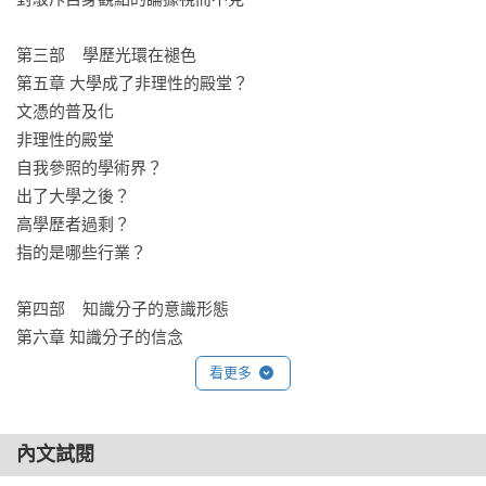
化時，知識分子也同樣會被群體共識、身分投資與話語時尚帶
偏。但他們卻因更有文化資本、更接近制度與輿論的中心，比
第三部    學歷光環在褪色

一般人更有能力把偏見包裝成真理、把荒謬包裝成進步、把破
第五章 大學成了非理性的殿堂？

壞包裝成解放。就此而言，本書也是一部有關現代社會如何形
文憑的普及化

成錯誤常識的書。

非理性的殿堂

——蔡至哲／國立政治大學華人宗教研究中心研究學者
自我參照的學術界？

出了大學之後？

高學歷者過剩？

指的是哪些行業？

第四部    知識分子的意識形態

第六章 知識分子的信念

由上而下的社會工程

看更多
批判他們所在的社會

對人性的某種觀點

輕蔑普通人？

內文試閱
理解的必要
