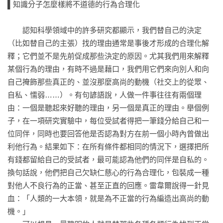
▌知識分子怎麼樣將不道德的行為合理化

忽視知識的分散性

拒絕權衡取捨

　　認知科學領域中的許多研究都顯示，我們替自己的決定
（比如替自己的主張）找的理由通常是事後才形成的合理化解
第七章 為什麼知識分子會與侵略者同一鼻孔出氣

釋；它們並不是先前促成那些決定的原因。尤其我們用來解釋
史達林、普丁、辛瓦與希特勒握有自主選擇權嗎？

某個行為的理由，有時不過是藉口，我們用它們來向別人和向
誰該為同化失敗負責？

自己掩飾那些真正的、並沒那麼高尚的動機（社交上的從眾、
公正世界偏誤和自我厭惡

自私、懦弱……）。有句諺語說，人做一件事往往有兩個理
由：一個是聽起來好聽的理由，另一個是真正的理由。舉個例
第八章 對大眾階級有害的荒謬觀念究竟帶來什麼好處？

子，在一項研究實驗中，每位受試者得把一筆錢分給自己和一
荒謬觀念可以讓一個意識形態社群更緊密團結

位同伴，同時也要回答他是否認為對方在前一個小時內曾做出
對大眾階級有害的信念？

利他行為。結果如下：在所有條件都相同的情況下，選擇把所
有錢都留給自己的受試者，最可能認為他們的同伴是自私的。
第五部    知識分子與公眾輿論

換句話說，他們把自己欠缺仁慈心的行為合理化，包裝成一種
第九章 菁英的影響力

對他人不良行為的正當、甚至正直的回應。雷韋爾說得一針見
在理論上，菁英具有的影響力

血：「人類的一大本領，就是為不正當的行為編造出高尚的動
在實務上，菁英具有的影響力

機。」

一小群知識分子改變得了歷史進程嗎？
