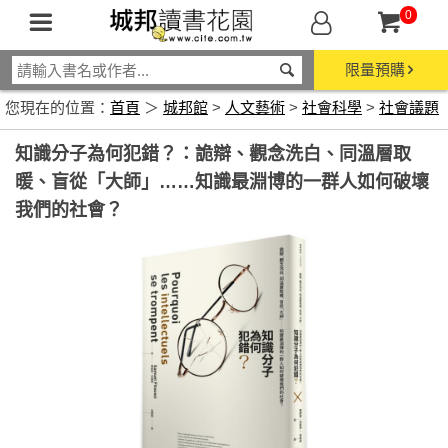
0
限量預購
您現在的位置：
首頁
＞
城邦館
>
人文藝術
>
社會科學
>
社會議題
知識分子為何犯錯？：詭辯、觀念洗白、同溫層取
暖、盲從「大師」……知識最淵博的一群人如何破壞
我們的社會？