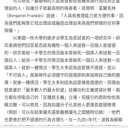
　　可以想見，最聰明的人就是替那些各種各類行為找到正當
理由的人。知識分子是最高明的偽善者。班傑明．富蘭克林
第十章 輿論的可塑性

（Benjamin Franklin）說過：「人具有推理能力是方便的事，因
棘輪效應

為我們能夠靠它找出理由或編造出理由來為我們想做的任何事
我們每個人都是丹布勒斯嗎？

辯護。」

合理化意謂改變信念。意識形態會自行延續

　　以美國一所大學的進步派學生為受試者的一項研究中，研
我們今日走上的這條道路

究者請他們回答是否認為犧牲一個人來拯救一百個人是道德
即使是荒誕的言行，也能被合理化

的。研究者給一半學生的情況版本是殺死一個黑人來拯救一百
道德的可塑性

個白人；給另一半學生的情況版本是殺死一個白人來拯救一百
個黑人。就前一種情況，學生大多認為這麼做不道德，並以
結論

「不可殺人」是無條件必須遵守的道德原則來說明自己做的選
謝詞 

擇。就後一種情況，學生大多則認為這麼做是道德的，而理由
就是基於「最多數人的最大好處」這種功利主義道德計算。兩
方都在捍衛自己的「反種族主義」立場，但援引的原則恰恰南
轅北轍。可以想見，因為知識分子比其他人更擅長道德推理
（例如，可以在結果優先還是義務優先之間隨時切換），他們
也更善於把不道德的行為合理化。在一九四○年代，波娃為蘇聯
政權的「大清洗、流放及濫權」辯護，高舉的理由是「要評斷