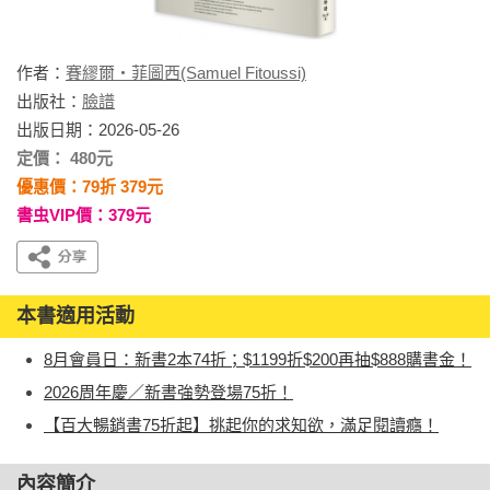
作者：
賽繆爾・菲圖西(Samuel Fitoussi)
出版社：
臉譜
出版日期：2026-05-26
定價： 480元
優惠價：79折 379元
書虫VIP價：379元
本書適用活動
8月會員日：新書2本74折；$1199折$200再抽$888購書金！
2026周年慶／新書強勢登場75折！
【百大暢銷書75折起】挑起你的求知欲，滿足閱讀癮！
內容簡介