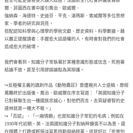
甚至可能更容易使人誤入歧途！法國新生代社會評論家賽繆
爾．菲圖西在書中援引喬治．歐威爾、

強納森．海德特、史迪芬．平克、湯瑪斯．索威爾等多位思想
家、學者的研究與洞見，

搭配認知科學與心理學的學術文獻、歷史資料、科學數據，藉
以嚴正提醒讀者：手握愈大話語權的人，有時會對我們的社會
造成愈大的破壞。

我們會看到，知識分子常執著於某種意識形態或信念，死抱著
結論不放，甚至引用謬誤論點為其辯護。

↪反極權主義的諷刺作品《動物農莊》曾遭親共人士退稿，歷經
萬難終於出版後，喬治．歐威爾在序言寫道：「英國知識分子
已對蘇聯生出一種國族忠誠心，對他們而言，去質疑睿智的史
達林就是一種大不敬。」

↪「否認」、「一廂情願」也是知識分子常犯的毛病；例如在
1930年代初期，英、法兩國知識分子對納粹擴張不以為意，還
在媒體上打趣或輕描淡寫希特勒與納粹黨，這就好比「愈害怕