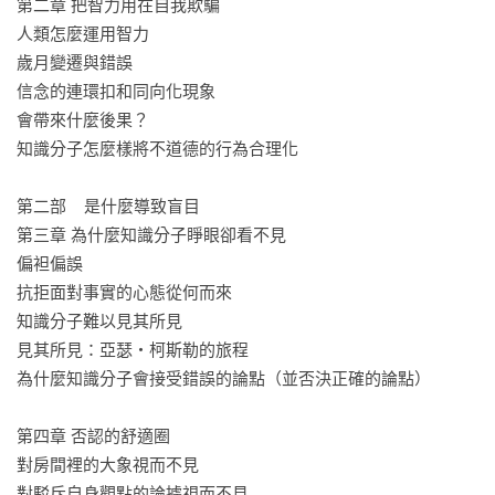
第二章 把智力用在自我欺騙

▍好評推薦

人類怎麼運用智力

歲月變遷與錯誤

這本書有什麼問題？

信念的連環扣和同向化現象

　○ 人身攻擊

會帶來什麼後果？

　○ 暴力內容

知識分子怎麼樣將不道德的行為合理化

　● 我不喜歡我出現在書裡

這本書主張，現代社會科學社群之所以被左派占據，有其背景
第二部    是什麼導致盲目

因素。最簡化地說：左派改造社會的傾向帶來學術題目，再帶
第三章 為什麼知識分子睜眼卻看不見

來學術傳統，然後從眾效應啟動——咻啪！一個充滿左派的社
偏袒偏誤

會科學領域就誕生了！這本書引用人類認知機制和學術生態，
抗拒面對事實的心態從何而來

來發展一個關於左派社群如何壯大的陰謀論，關心批判思考的
知識分子難以見其所見

人能讀到捷思╱偏誤的特定應用；右派能讓自己心情好一點；
見其所見：亞瑟・柯斯勒的旅程

而左派則能當成一個挑戰，看看你能否說明：自己的政治思想
為什麼知識分子會接受錯誤的論點（並否決正確的論點）

真是自主的產物。 

——朱家安／左派作家、被這本書批評到的人

第四章 否認的舒適圈

對房間裡的大象視而不見

不是說所有知識分子都會出錯。只是當議題高度政治化、道德
對駁斥自身觀點的論據視而不見
