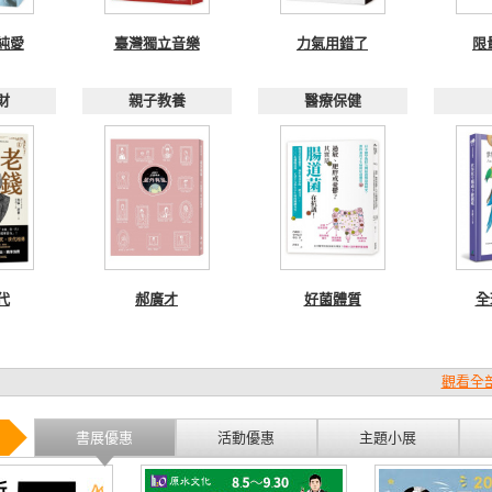
純愛
臺灣獨立音樂
力氣用錯了
限
財
親子教養
醫療保健
代
郝廣才
好菌體質
全
觀看全部
書展優惠
活動優惠
主題小展