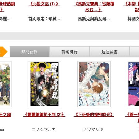
全球熱銷
《北投女巫 (1) 》
《馬斯克寶典：從顛覆
《本物
 》
矽谷... 》
說
運...
首刷限定：珍藏...
馬斯克與納瓦爾...
韓國文
選
熱門新貨
暢銷排行
超值套書
王之國
《靈靈總總拍不到 (2)》
《下班後的祕密時光》
《蒼一
hoi
コノシマルカ
ナツマサキ