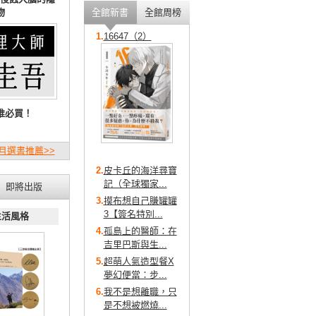
物
全館新書
全館周榜
1.
16647（2）
推必買！
月選書推薦>>
2.
皮卡丘的海洋尋寶
記（全球獨家...
即將出版
3.
摸布想自己賺罐罐
3【簽名特別...
生活風格
4.
孤島上的醫師：在
吉里巴斯與生...
5.
超萌人氣造型餐X
夢幻便當：步...
6.
我不是想離職，只
是不想被燃燒...