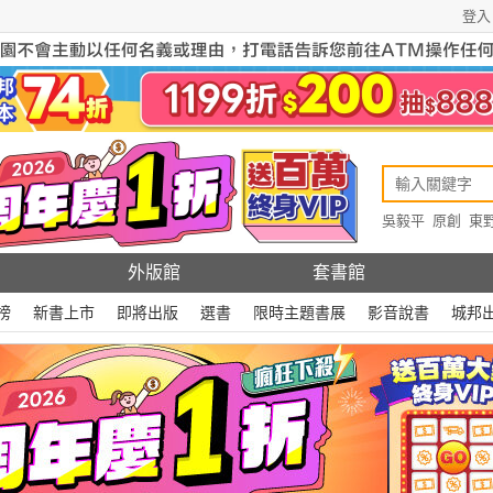
登入
吳毅平
原創
東
原創
Rewire
外版館
套書館
榜
新書上市
即將出版
選書
限時主題書展
影音說書
城邦