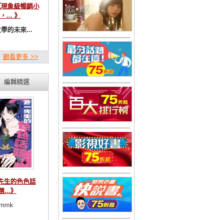
【現象級暢銷小
，... 》
學的未來...
觀看更多 >>
編輯精選
先生的色色話
題...》
mmk