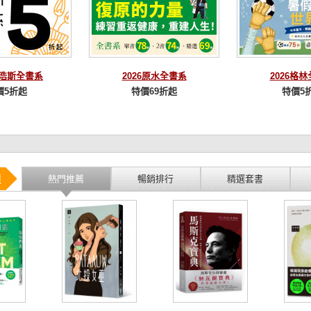
麥浩斯全書系
2026原水全書系
2026格
價5折起
特價69折起
特價5
選
熱門推薦
暢銷排行
精選套書