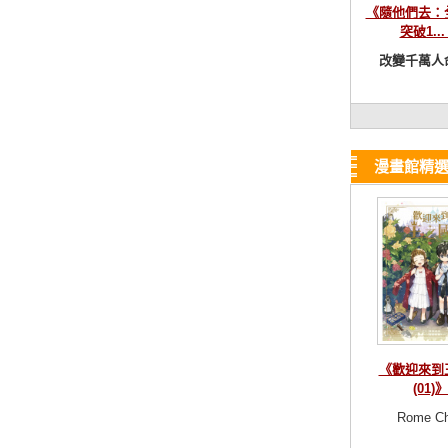
《隨他們去：
突破1...
改變千萬人命
漫畫館精
《歡迎來到
(01)》
Rome C