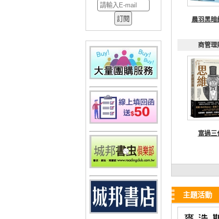
晨羽黑暗
商管理
富過三
主題活動