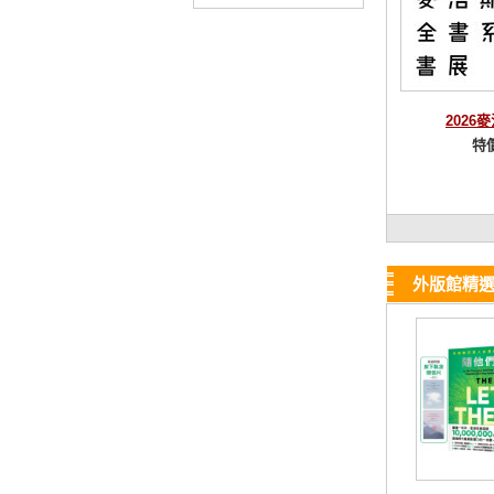
2026
特
外版館精