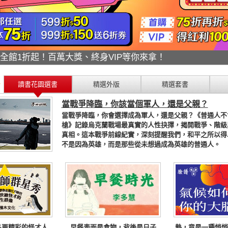
折搶翻天！年度唯一絕不錯過！
讀書花園選書
精選外版
精選套書
當戰爭降臨，你該當個軍人，還是父親？
當戰爭降臨，你會選擇成為軍人，還是父親？《普通人不
槍》記錄烏克蘭戰場最真實的人性抉擇，揭開戰爭、階級
真相。這本戰爭前線紀實，深刻提醒我們，和平之所以得
不是因為英雄，而是那些從未想過成為英雄的普通人。
品更精彩的怪才人
早餐表面是食物，背後是日子
熱，竟是一種悄悄