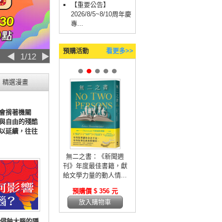
【重要公告】
2026/8/5~8/10周年慶
專...
預購活動
看更多>>
◀
2/12
▶
●
●
●
●
●
精選漫畫
會揹著機關
與自由的殘酷
以延續，往往
無二之書：《新聞週
刊》年度最佳書籍，獻
給文學力量的動人情...
預購價 $ 356 元
放入購物車
侵蝕大腦的隱