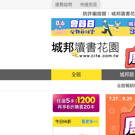
運費說明
快速到貨
全館
城邦館
全館暢銷
今日66折
看更多>>