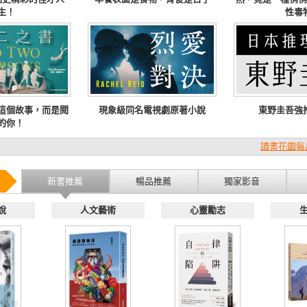
生！
性毒
這個故事，而是閱
現象級同名電視劇原著小說
東野圭吾強
的你！
讀書花園每
新書推薦
暢品推薦
獨家影音
說
人文藝術
心靈勵志