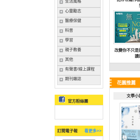
生活風格
心靈勵志
醫療保健
科普
學習
親子教養
改變你不只是
讀
其他
有聲書/線上課程
期刊雜誌
花園推薦
文學小
官方粉絲團
訂閱電子報
看更多>>