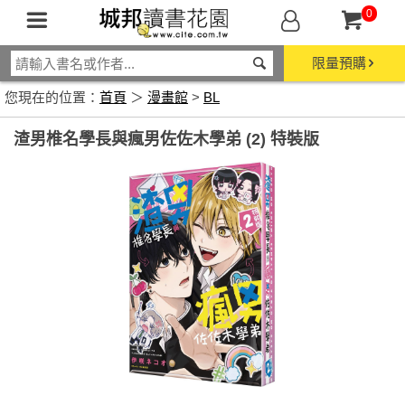
0
限量預購
您現在的位置：
首頁
＞
漫畫館
>
BL
渣男椎名學長與瘋男佐佐木學弟 (2) 特裝版