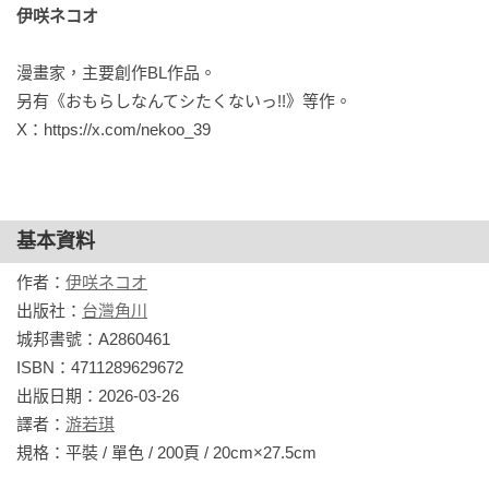
伊咲ネコオ
漫畫家，主要創作BL作品。

另有《おもらしなんてシたくないっ!!》等作。

X：https://x.com/nekoo_39
基本資料
作者：
伊咲ネコオ
出版社：
台灣角川
城邦書號：A2860461

ISBN：4711289629672

出版日期：2026-03-26

譯者：
游若琪
規格：平裝 / 單色 / 200頁 / 20cm×27.5cm                