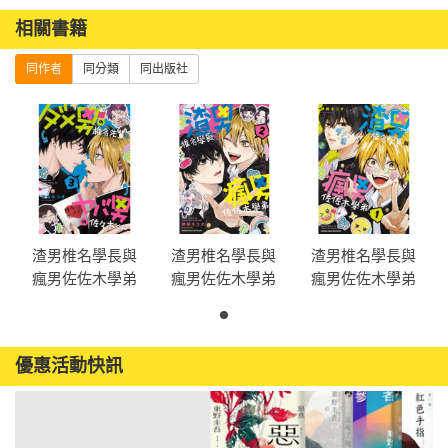
相關書籍
同作者
同分類
同出版社
渣男椎名學長與
渣男椎名學長與
渣男椎名學長與
瘋男佐佐木學弟
瘋男佐佐木學弟
瘋男佐佐木學弟
(3) （完）
(2)
(1)
優惠活動快訊