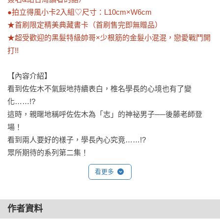
●拍立得風小卡2入組♡尺寸：L10cm×W6cm

★首刷限定精美典藏書卡（首刷售完即無贈品）

★超受歡迎的黑髮特級帥哥×少根筋的金髮小混混，戀愛戰鬥開
打!!
【內容介紹】　　

看到佐佐木不氣餒地持續表白，椎名學長的心境也有了變
化……!?

這時，親暱地稱呼佐佐木為「志」的神祕男子──後藤老師登
場！

看到兩人要好的樣子，學長內心究竟……!?

眾所期待的系列第二集！
看更多
作者資料