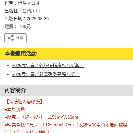
作者：
伊咲ネコオ
出版社：
台灣角川
出版日期：2026-03-26
定價： 780元
本書適用活動
2026周年慶／外版暢銷攻略75折起！
2026周年慶／新書強勢登場75折！
內容簡介
【特裝版內容收錄】

●本集漫畫

●壓克力立牌♡尺寸：L15cm×W13cm

●精美色紙♡尺寸：L12cm×W12cm（收錄伊咲ネコオ老師複製
簽名&給台灣讀者的話）
