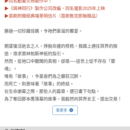
▶同名動畫火熱製作中！

▶《與神同行》製作公司改編，同名電影2025年上映

▶首刷附贈經典場景明信片（首刷售完即無贈品）
勝過一切珍饈佳餚，令祂們垂涎的饗宴。

期望復活逝去之人，掙脫命運的桎梏，我踏上通往冥界的險
途，尋求奧林帕斯神祇的指引。

然而，從祂口中聽聞的真相，卻是──這世上從不存在「靈
魂」。

唯有「故事」，令星座們為之癲狂沉醉。

而死亡，則意味著「故事」的終結。

在生命謝幕之際，那些人的篇章，便已畫下句點。

為了奪回那本應落幕的故事，我毅然向冥界女王，提出交易！
看更多