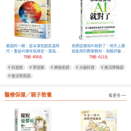
脆弱的一瞬：從冰凍到超高溫時
老師這樣用AI就對了：明天上課
代，重返45億年氣候史，直指人
就能用的教案教材、測驗評量AI
類百年的存亡危機
工作流
79折 458元
79折 411元
# 科普館
# 學習館
# 樂咖老師
# 大腦科普
# 推活學韓語
# 推活學英語
醫療保健╱親子教養
看更多