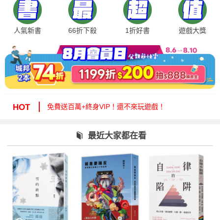
人氣新書
66折下殺
1折好書
遊戲大獎
絕版35折，年度唯一！快來周年慶逛逛！
免費送百萬+終身VIP！還不來玩遊戲！
HOT
周年慶1折起！滿額再減15%送6折券！
城邦讀書花園提醒您：嚴防詐騙，小心求證！
最近大家都在看