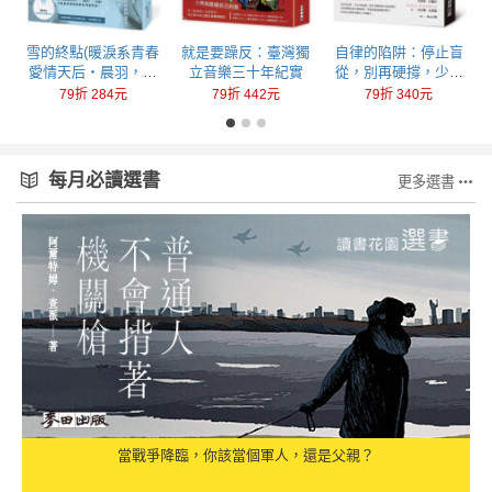
回
雪的終點(暖淚系青春
就是要躁反：臺灣獨
自律的陷阱：停止盲
愛情天后‧晨羽，全
立音樂三十年紀實
從，別再硬撐，少做
新加筆黑暗純愛系列
一點，成就更多
79折 284元
79折 442元
79折 340元
最終曲！)
每月必讀選書
更多選書
當戰爭降臨，你該當個軍人，還是父親？