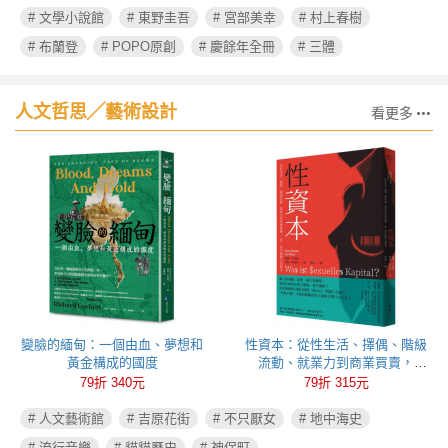
# 文學小說館
# 東野圭吾
# 宮部美幸
# 村上春樹
# 布蘭登
# POPO原創
# 慶餘年全冊
# 三體
人文哲思╱藝術設計
看更多
變臉的緬甸：一個由血、夢想和
性資本：從性生活、擇偶、階級
黃金構成的國度
流動、就業力到商業買賣，
「性」如何被轉化為資本
79折 340元
79折 315元
# 人文藝術館
# 吉原花街
# 不只厭女
# 地中海史
# 流行音樂
# 貓貓歷史
# 神保町