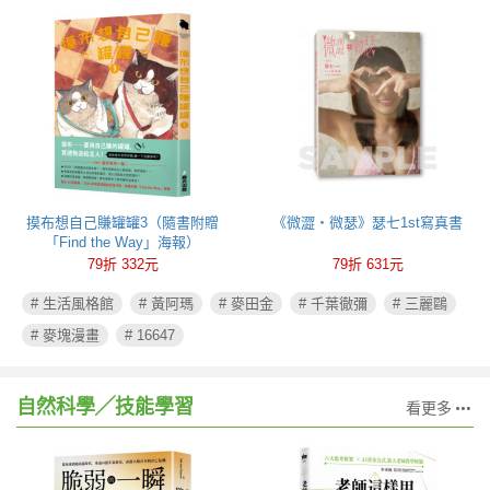
摸布想自己賺罐罐3（隨書附贈
《微澀・微瑟》瑟七1st寫真書
「Find the Way」海報）
79折 332元
79折 631元
# 生活風格館
# 黃阿瑪
# 麥田金
# 千葉徹彌
# 三麗鷗
# 麥塊漫畫
# 16647
自然科學╱技能學習
看更多