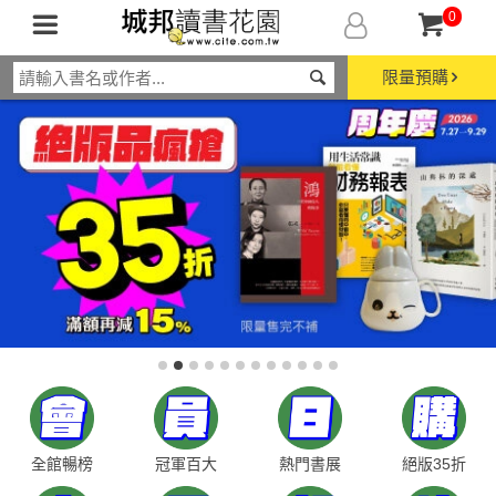
0
限量預購
全館暢榜
冠軍百大
熱門書展
絕版35折