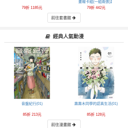
畫報卡組(一組兩張)】
79折 1185元
79折 442元
前往套書館
經典人氣動漫
音盤紀行(01)
壽壽木同學的認真生活(01)
85折 213元
85折 128元
前往漫畫館