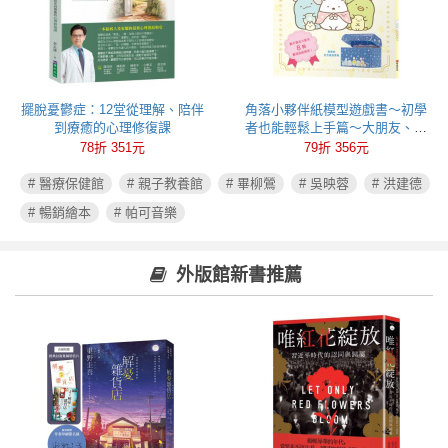
擺脫憂鬱症：12堂從理解、陪伴
角落小夥伴紙模型遊戲書～初學
到療癒的心理修復課
者也能輕鬆上手篇～大朋友、小
朋友一起玩，達成專注力、肌肉
78折 351元
79折 356元
力、手眼協調力全面提昇！
# 醫療保健館
# 親子教養館
# 畢柳鶯
# 吳映蓉
# 洪建德
# 暢銷繪本
# 帕可音樂
外版館新書推薦