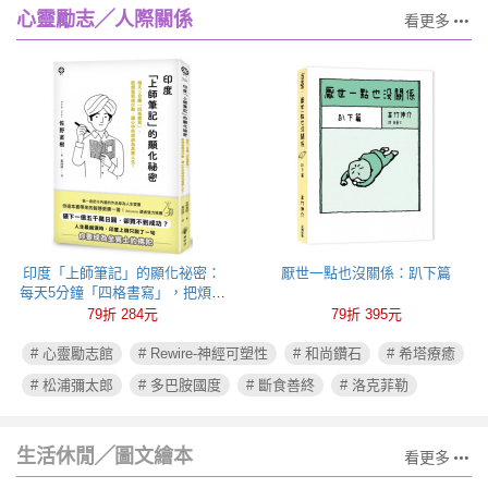
心靈勵志╱人際關係
看更多
印度「上師筆記」的顯化祕密：
厭世一點也沒關係：趴下篇
每天5分鐘「四格書寫」，把煩惱
寫成行動，讓心中所想成為真實
79折 284元
79折 395元
人生！
# 心靈勵志館
# Rewire-神經可塑性
# 和尚鑽石
# 希塔療癒
# 松浦彌太郎
# 多巴胺國度
# 斷食善終
# 洛克菲勒
生活休閒╱圖文繪本
看更多