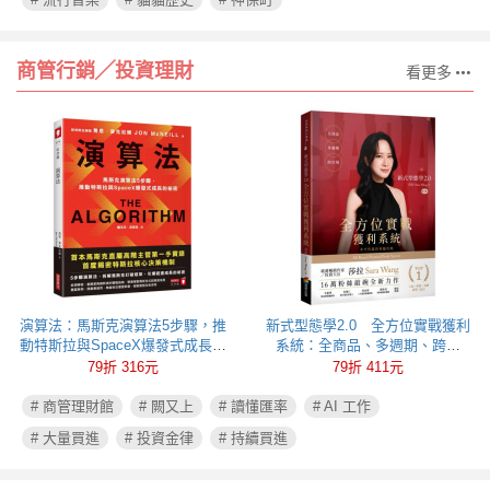
商管行銷╱投資理財
看更多
演算法：馬斯克演算法5步驟，推
新式型態學2.0 全方位實戰獲利
動特斯拉與SpaceX爆發式成長的
系統：全商品、多週期、跨市
祕密
場，多空皆贏的專屬攻略
79折 316元
79折 411元
# 商管理財館
# 闕又上
# 讀懂匯率
# AI 工作
# 大量買進
# 投資金律
# 持續買進