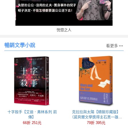
恍惚之人
暢銷文學小說
看更多
十字殺手【艾迪．弗林系列 前
克拉拉與太陽【精裝珍藏版】
傳】
（諾貝爾文學獎得主石黑一雄，
尋思愛與信仰的人性未來之旅）
66折 251元
79折 395元