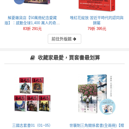
解憂雜貨店【50萬冊紀念愛藏
唯紅花綻放:習近平時代的認同與
版】：感動全球1,400 萬人的奇蹟
歸屬
之書，東野圭吾最令人感動落淚
83折 291元
79折 395元
的作品！
前往外版館
收藏家最愛，買套書最划算
三國志套書01（01~05）
世襲制三角關係套書(全兩冊)【贈