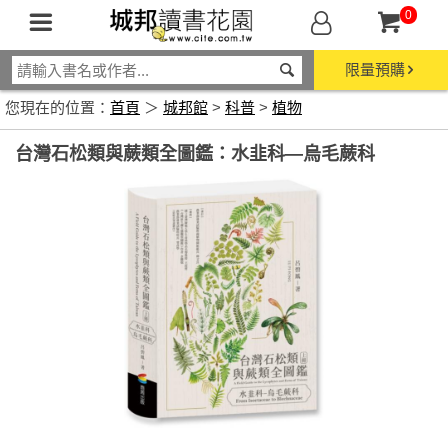
0
限量預購
您現在的位置：
首頁
＞
城邦館
>
科普
>
植物
台灣石松類與蕨類全圖鑑：水韭科—烏毛蕨科