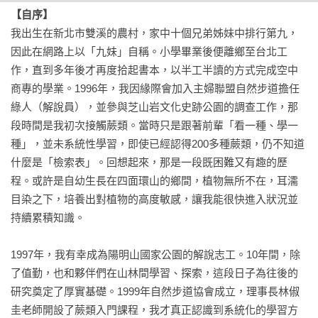
【自序】
我出生在新北市雙溪的農村，家中十個兄弟姊妹中排行第九，
因此在網路上以「九妹」自稱。小學畢業後便離鄉至台北工
作，直到多年後才再度拾起書本，以半工半讀的方式完成空中
商專的學業。1996年，我因緣際會加入主婦聯盟自然步道擔任
綠人（解說員），並參與芝山岩文化史跡公園的調查工作，那
段時間是我初次接觸蕨類。當時只是跟著前輩「看一種、學一
種」，並未系統性學習，即使已經認得200多種蕨類，仍不知道
什麼是「檢索表」。回想起來，那是一段既困難又有趣的歷
程。或許是自幼生長在四面環山的鄉間，植物無所不在，耳濡
目染之下，培養出對植物的高度敏感，讓我能很快進入狀況並
持續累積知識。

1997年，我有幸成為陽明山國家公園的解說志工。10年間，除
了值勤，也和夥伴們在山林間學習、探索，這段日子為往後的
研究奠定了厚實基礎。1999年自然步道協會成立，理事長林俶
圭老師開設了蕨類入門課程，我才真正認識到系統化的學習方