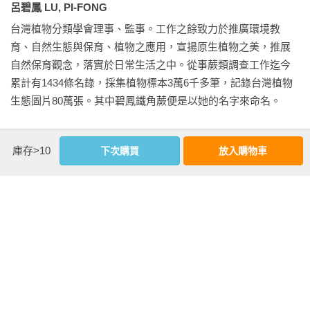
本書分為兩冊：從石松類至烏毛蕨科共28科為一冊；蹄蓋蕨科
上的鄰近歐亞大陸、琉球群島、菲律賓群島等，更為動物遷
呂碧鳳 LU, PI-FONG
至水龍骨科的 12科為一冊。學名依最新《台灣蕨類名錄》
移，以及氣流與洋流夾帶的植物繁殖體，開了進入台灣的便捷
台灣植物分類學會理事、監事。工作之餘致力於推廣環境教
（TPG 2019、2025）為主；屬下物種依英文字母排序，並與編
之門。造就了台灣不可思議的植物多樣性，其中，蕨類的豐富
育、自然生態與保育、植物之應用，宣揚原生植物之美，推展
號及檢索表相互對應。為提升閱讀的清晰度與準確性，分類階
更是令人驚嘆。

自然保育觀念，落實於日常生活之中。從事蕨類調查工作迄今
層若為單一類群，其特徵說明將併入上一階層，且敘述僅限於
累計有1434條名錄，採集植物標本3萬6千多筆，記錄台灣植物
台灣出現的種類。

蕨類（包括石松類）這個不開花也不起眼的植物類群，原本極
生態圖片80萬張。其中碧鳳鐵角蕨便是以她的名字來命名。

少台灣人關注，進入21世紀卻成了許多人的鍾愛，甚至被戲稱
每個物種均精選4至10餘張照片，生態照片全部為我親自拍攝，
為「顯學」。想想也不奇怪，蕨類奇特的生活史吸引研究者關
推動中華民國自然步道協會之成立，並積極參與台灣植物分類
以圖說呈現主要辨識特徵，並依根莖、葉片、毛被、孢子囊
注；而它們各式的生長形式、細緻的葉片、附著的毛被物，以
庫存>10
下次購買
放入購物車
學會推廣，以及台灣植物紅皮書之編篡。

群、生育環境與相似種比較的順序排列。本書附有平面分布圖
及孢子囊群的著生位置與型態變化等等，無論研究人員還是業
與海拔高度圖，皆根據我建立的1,400條步道名錄資料輸出：平
餘觀察者都很著迷。呂碧鳳女士是其中之一，她非科班出身，
曾任

面分布定點取步道起終點的中間位置；海拔高度則以最低點與
更未受過正規的生物學訓練，僅憑著一股愛好熱誠，走遍山野
財團法人環境保護基金會自然步道委員會主委。

最高點的平均值表示。這些定點僅供概略參考，仍需後續研究
溪谷與離島，詳細記錄所見，鍥而不捨地追尋不解之處。近30
中華民國自然步道協會常務理事監事。

者補充更精確的紀錄。

年來的資料與知識累積，成了她的分享動力，也是出版此書的
台北市天文館解說志工。

動機。

陽明山國家公園解說志工。

本書得以完成，仰賴眾多前輩累積的知識與指引。若書中仍有
台灣植物分類學會秘書長。
闕漏與錯誤，敬請讀者不吝指正。

碧鳳將多年蒐集的蕨類資料歸類彙整在這本書，依照時下的分