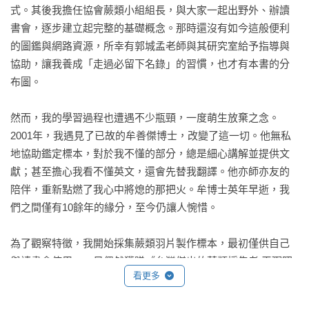
式。其後我擔任協會蕨類小組組長，與大家一起出野外、辦讀
書會，逐步建立起完整的基礎概念。那時還沒有如今這般便利
的圖鑑與網路資源，所幸有郭城孟老師與其研究室給予指導與
協助，讓我養成「走過必留下名錄」的習慣，也才有本書的分
布圖。

然而，我的學習過程也遭遇不少瓶頸，一度萌生放棄之念。
2001年，我遇見了已故的牟善傑博士，改變了這一切。他無私
地協助鑑定標本，對於我不懂的部分，總是細心講解並提供文
獻；甚至擔心我看不懂英文，還會先替我翻譯。他亦師亦友的
陪伴，重新點燃了我心中將熄的那把火。牟博士英年早逝，我
們之間僅有10餘年的緣分，至今仍讓人惋惜。

為了觀察特徵，我開始採集蕨類羽片製作標本，最初僅供自己
與讀書會使用。一日偶然獲贈《台灣傑出的蕨類採集者 王弼昭
看更多
紀念集 (1953-1992)》，深受他對蕨類的熱愛所感動。他在與其
他老師的書信往來中提到「標本是研究最重要的基礎」，殷切