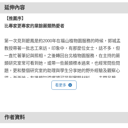
期盼台灣蕨類研究能夠更上一層樓。這段文字深深觸動了我，
延伸內容
使我默默立下心願，想為台灣的蕨類研究累積更多可用的標本
資源。

【推薦序】

比專家更專家的業餘蕨類熱愛者
標本保存是一件耗時又耗力的事，放在家中難免受蟲害。經牟
博士分析與建議後，我決定將標本全數捐贈予林業試驗所標本
第一次見到碧鳳是約2000年在福山植物園服務的時候，郭城孟
館典藏，也因此與林試所蕨類研究室結下善緣。在邱文良老師
教授帶著一批志工來訪。印象中，有那麼位女士，話不多，但
溫文儒雅的帶領下，研究室如同一個互助溫暖的大家庭，是台
一直忙著筆記與照相。之後轉回台北植物園服務，在主持的蕨
灣近年蕨類研究蓬勃發展的重要力量，培養了許多蕨類學者；
類研究室常可看到她，或帶一些蕨類標本過來，也經常問些問
因為有研究團隊的協助和鼓勵，我才能一路走到今天。

題，更和整個研究室的助理與學生分享她的野外經驗及觀察心
得。漸漸地，有誰想知道哪裡可找到實驗材料――去問呂碧
我以一個業餘愛好者的角色，將30年來調查的1,400多條步道名
鳳；有誰想知道某種蕨類的變異狀況――去問呂碧鳳……就這
看更多
錄、記錄的物種資訊與拍攝的25萬張蕨類影像整理於本書。全
樣，她成了蕨類植物的百科全書。

書採用PPG I後續修訂的分類系統，共收錄 40 科、31 亞科、
154 屬，涵蓋 964 種蕨類植物（含 851種與 113未定種）。其中
台灣這塊方寸之地，從海邊到海拔將近4,000公尺的高山，氣候
部分未定種可能為台灣新紀錄，仍待日後研究者進一步釐清。

帶跨越了熱帶、亞熱帶、溫帶與寒帶，造就了各式各樣的地質
作者資料
與地形環境，從而容納了適應不同生育地的萬千樣植物；地理