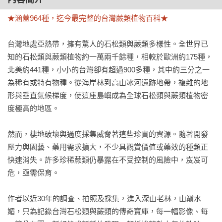
★涵蓋964種，迄今最完整的台灣蕨類植物百科★
台灣地處亞熱帶，擁有驚人的石松類與蕨類多樣性。全世界已
知的石松類與蕨類植物約一萬兩千餘種，相較於歐洲約175種，
北美約441種，小小的台灣卻有超過900多種，其中約三分之一
為稀有或特有物種。從海岸林到高山冰河遺跡地帶，複雜的地
形與垂直氣候梯度，使這座島嶼成為全球石松類與蕨類植物密
度極高的地區。

然而，棲地破壞與過度採集威脅著這些珍貴的資源。隨著開發
壓力與園藝、藥用需求擴大，不少具觀賞價值或藥效的種類正
快速消失。許多珍稀蕨類仍暴露在不受控制的風險中，岌岌可
危，亟需保育。

作者以近30年的調查、拍照及採集，進入深山老林，山巔水
媚，只為記錄台灣石松類與蕨類的傳奇寶庫，每一幅影像、每