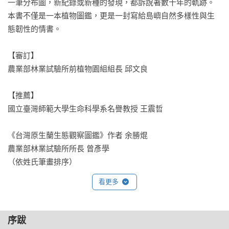
一筆分布圖，新紀錄或新種的發現，都訴說著數十年的軌跡。
本書不僅是一本植物圖鑑，更是一封寫給島嶼自然多樣性與生
態韌性的情書。

【審訂】

農業部林業試驗所前植物園組組長 邱文良

【推薦】

國立臺灣師範大學生命科學系名譽教授 王震哲 

《台灣原生蘭生態觀察圖鑑》作者 余勝焜 

農業部林業試驗所所長 曾彥學 

（依姓氏筆畫排序）
看更多
序跋