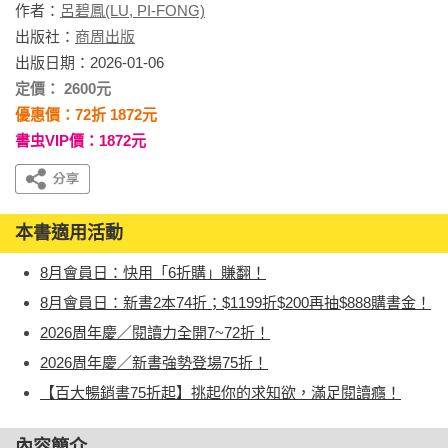
作者：
呂碧鳳(LU, PI-FONG)
出版社：
商周出版
出版日期：2026-01-06
定價： 2600元
優惠價：72折 1872元
書虫VIP價：1872元
本書適用活動
8月會員日：快用「6折購」賺翻！
8月會員日：新書2本74折；$1199折$200再抽$888購書金！
2026周年慶／閱讀力全開7~72折！
2026周年慶／新書強勢登場75折！
【百大暢銷書75折起】挑起你的求知欲，滿足閱讀癮！
內容簡介