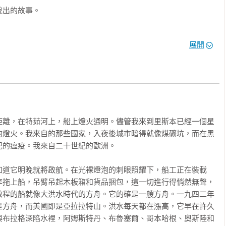
出的故事。 

於整個苦難世代的見證。
展開
距離，在特茹河上，船上燈火通明。儘管我來到里斯本已經一個星
的燈火。我來自的那些國家，入夜後城市暗得就像煤礦坑，而在黑
的瘟疫。我來自二十世紀的歐洲。

知道它明晚就將啟航。在光裸燈泡的刺眼照耀下，船工正在裝載
李拖上船，吊臂吊起木板箱和貨品捆包，這一切進行得悄然無聲，
啟程的船就像大洪水時代的方舟。它的確是一艘方舟。一九四二年
是方舟，而美國即是亞拉拉特山。洪水每天都在漲高，它早在許久
與布拉格深陷水裡，阿姆斯特丹、布魯塞爾、哥本哈根、奧斯陸和