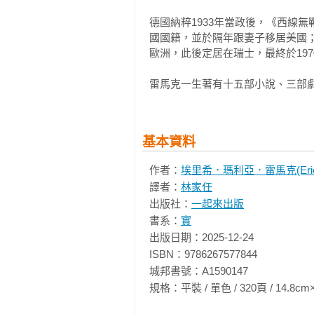
「我注意到您在看著那艘船，所以我
德國納粹1933年當政後，《西線
國國籍，並於隔年跟妻子移居美國；
我冷冷看了他一眼。他看起來的確
歐洲，此後定居在瑞士，最終於197
裡躺了三天的拉撒路一樣可憐，卻
雷馬克一生著有十五部小說、三部
爾多，他還是抓我入監。要不是監
世。

「您想去紐約嗎？」那人問道。

基本資料
我沒答話。再二十公尺，如果有必要
作者：
埃里希．瑪利亞．雷馬克(Erich M
譯者：
林家任
「這是那艘船的兩張船票。」他的手
出版社：
一起來出版
書系：
實
我看著船票，但在黑暗中無法細讀票
出版日期：2025-12-24

ISBN：9786267577844

「什麼意思？」我開口用葡語問。葡
城邦書號：A1590147

規格：平裝 / 單色 / 320頁 / 14.8cm×21cm 
「這兩張票您可以拿去，我不需要了