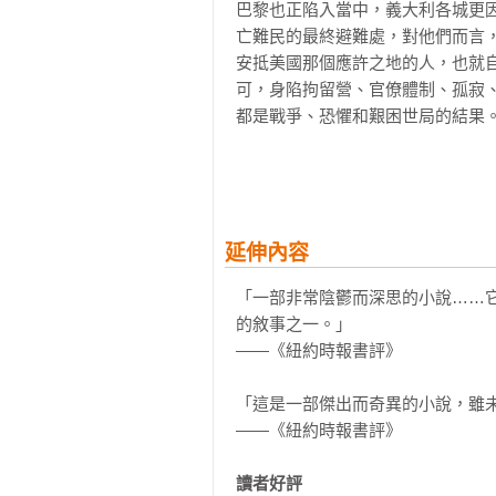
巴黎也正陷入當中，義大利各城更
亡難民的最終避難處，對他們而言
安抵美國那個應許之地的人，也就
可，身陷拘留營、官僚體制、孤寂
都是戰爭、恐懼和艱困世局的結果。
下午，我人在埃斯托里爾賭場賭博
賄賂命運最後的絕望嘗試了。再過
泰茹河上那艘船是我們在法國時就
售罄，我們除了沒有美國的旅遊簽
延伸內容
式，也就是賭博，試著多少籌點錢
「一部非常陰鬱而深思的小說……
奇蹟降臨。只是身處在流亡途中的
的敘事之一。」

十二美元，但我賭輸了其中五十六美
——《紐約時報書評》

深夜的碼頭空空蕩蕩。只是一會兒
「這是一部傑出而奇異的小說，雖未
腳步，和我一樣望向那艘船。我猜
——《紐約時報書評》

實在暗中觀察我。即使根本就沒什
然。於是我立刻轉身，像是個沒什麼
讀者好評