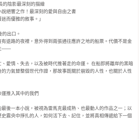
長的陰影最深刻的描繪

說絕響之作！最深刻的愛與自由之書

迷而優雅的敘事。」

的出口。 

沒有退路的夜裡，意外得到兩張通往應許之地的船票。代價不是金
— 

亡、愛情、失去，以及被時代推著走的命運。 在船即將離岸的黑暗
後的力氣替整個世代作證，那故事既關於崩毀的人性，也關於人性
運推入其中的我們

的最後一本小說，被視為雷馬克最成熟、也最動人的作品之一；以
歷史震央中掙扎的人，如何活下去、記住，並將真相傳遞給下一個