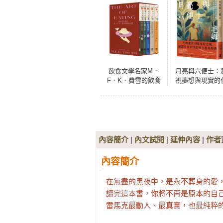
飲食文學名家M．
月亮與六便士：
F．K．費雪的飲食
視夢想與現實的
之藝【限量書盒經
價，毛姆書寫孤
典珍藏版（全五
叛逆人生代表
冊）】附：台灣飲
食作家導讀別冊
內容簡介
|
內文試閱
|
延伸內容
|
作者
內容簡介
在無盡的黑夜中，是永不葬身的愛，
讀完這本書，你將不再是原本的自己
雷馬克最動人、最真實，也最純粹