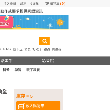
加入會員
紅利
6折購
購物車
(
0
)
野
16647
皮卡丘
寫真
楊双子
親簽
奧德賽
漫畫館
影音館
科普
學習
親子教養
典全
庫存 = 5
放入購物車