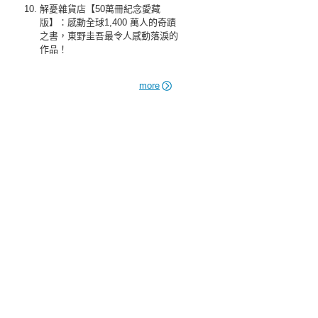
解憂雜貨店【50萬冊紀念愛藏
版】：感動全球1,400 萬人的奇蹟
之書，東野圭吾最令人感動落淚的
作品！
more