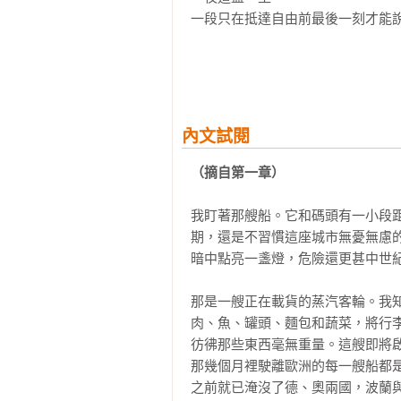
一段只在抵達自由前最後一刻才能說
在這座邊境之城，雷馬克寫下了屬
內文試閱
（摘自第一章）
我盯著那艘船。它和碼頭有一小段
期，還是不習慣這座城市無憂無慮
暗中點亮一盞燈，危險還更甚中世紀
那是一艘正在載貨的蒸汽客輪。我
肉、魚、罐頭、麵包和蔬菜，將行
彷彿那些東西毫無重量。這艘即將
那幾個月裡駛離歐洲的每一艘船都
之前就已淹沒了德、奧兩國，波蘭