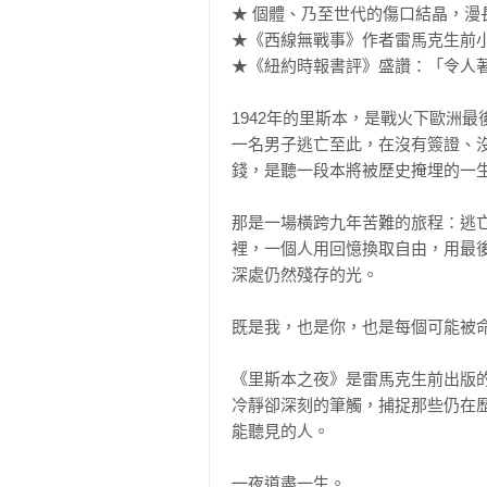
★ 個體、乃至世代的傷口結晶，漫
★《西線無戰事》作者雷馬克生前小
★《紐約時報書評》盛讚：「令人著
1942年的里斯本，是戰火下歐洲最後
一名男子逃亡至此，在沒有簽證、
錢，是聽一段本將被歷史掩埋的一生—
那是一場橫跨九年苦難的旅程：逃
裡，一個人用回憶換取自由，用最
深處仍然殘存的光。 

既是我，也是你，也是每個可能被命
《里斯本之夜》是雷馬克生前出版
冷靜卻深刻的筆觸，捕捉那些仍在
能聽見的人。 

一夜道盡一生。 
