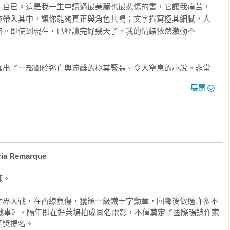
能自已。這是我一生中讀過最美麗也最悲傷的書，它讓我痛苦，
朝前走，沒有加快腳步，心中同時盤算我要是被逮了，該如何通知
你帶入其中，讓你能夠真正與角色共鳴；文字描寫極其細膩，人
在暗夜中的蝴蝶的粉彩屋舍還有一大段距離，如果要跑過去躲進暗
略。即使到現在，已經讀完好幾天了，我的情緒依然激動不
比我矮一點。

寫出了一部關於逃亡與流離的極其緊張、令人窒息的小說。非常
麼問。

展開
的作者能將人物描寫得淋漓盡致……真是太棒了……」
 Remarque
的粉彩屋舍。我知道有些葡萄牙警察的德語非常流利。

。

世界大戰，在西線負傷，獲頒一級鐵十字勳章，回鄉後做過許多不
洲就被便衣憲警逮過六次。而且此刻我身上還帶了好幾張不一樣的
無戰事》，隔年即在好萊塢拍成同名電影，不僅奠定了國際暢銷作家
自某個來自布拉格的數學教授之手。但證件全是偽造的。

獎提名。
