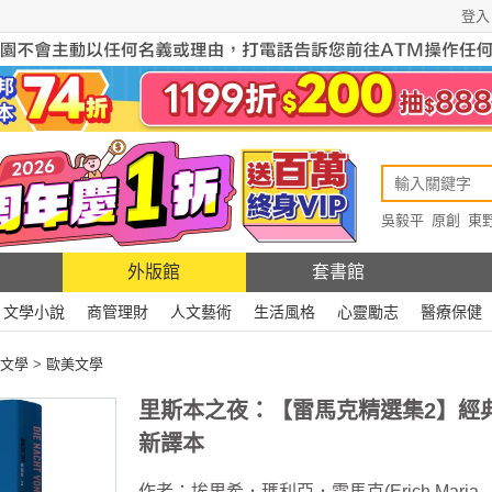
登入
吳毅平
原創
東
原創
Rewire
外版館
套書館
文學小說
商管理財
人文藝術
生活風格
心靈勵志
醫療保健
文學
>
歐美文學
里斯本之夜：【雷馬克精選集2】經
新譯本
作者：
埃里希．瑪利亞．雷馬克(Erich Maria