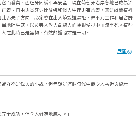
因它而發臭，西班牙同樣不再安全。現在葡萄牙沿岸各地已成為流
，正義、自由與寬容要比故鄉和個人生存更有意義。無法離開這裡
自此迷失了方向，必定會在出入境簽證遭拒，得不到工作和居留許
、異地陌生感，以及旁人對人命駭人的冷眼漠視中血流至死。這些
人在此時已是無物，有效的護照才是一切。

。我身上還有一套好西裝，所以賭場會讓我進門試試手氣。這是我
展開
幾天，露德和我的葡萄牙居留許可就要到期，我們沒有其他簽證。
希望能搭上開的最後一艘開往紐約的船班，可是船票幾個月前早已
證，手頭也還缺三百多美金的船票旅費。我用這裡還可行的特有方
。但此舉也沒有意義，因為就算我賭贏了，要登上那艘船，也得有
它或許不是偉大的小說，但無疑是這個時代中最令人著迷與優雅
懷疑和危險裡，你得學會相信奇蹟，否則活不下去。我手上還有六
元。

過後，我注意到有個男人正在碼頭邊漫無目的地徘徊，他隨後停下
完全成功，但令人難忘地感動。」

他就和大家一樣，也被困在此地，所以沒多留意，直到我察覺他其
麼好怕的，流亡者永遠擺脫不了對警察的恐懼，就算在睡夢中亦
好擔心的人，故作無聊狀地慢慢步離碼頭。
