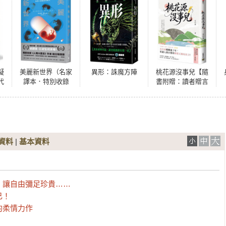
凝
美麗新世界（名家
異形：誅魔方陣
桃花源沒事兒【隨
代
譯本．特別收錄
書附贈：讀者贈言
絕
《人類大歷史》作
及印簽扉頁】
作
者哈拉瑞導讀、
1946年版作者序）
資料
|
基本資料
讓自由彌足珍貴……

！

的柔情力作