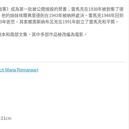
在想……」

無戰事》成為第一批被公開燒毀的禁書；雷馬克在1938年被剝奪了德
他的妹妹埃爾弗里德則在1943年被納粹處決。雷馬克1948年回到
不像警察，但之前在波爾多抓我的那個憲警，雖然看起來就和在墳
0年逝世。其家鄉奧斯納布呂克在1991年創立了雷馬克和平獎。

是所有憲警裡最冷血無情的。他明知德軍的鐵蹄一天內就會踏進波
劇本和兩部文集，其中多部作品被改編為電影。
獄長為人慈悲，幾個小時後把我放了出去，恐怕我現在早已不在人
，我能將他推倒，逃之夭夭。

aria Remarque)
探向口袋。

面文字。此時我和他相隔的距離已夠遠了，可以冒險停下腳步。

語字詞我還認得幾個。

               
。」那人說。
