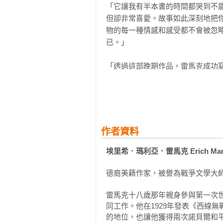
「它讓我有半本書的時間都哭到不
我隨即聽到身後有腳步聲。我繼續
但卻非常喜愛。故事如此深刻地把
露德。距離碼頭尾巴那些彷彿安睡
物的每一種情感和感受都不會被忽
巷，必然會有遭到射殺的風險。

已。」

那男人這時已走近我身邊。他的個頭
「透過這部晚期作品，雷馬克成功
值得推薦！」

「您是德國人嗎？」他開口用德語這
「寫得如此緊湊精彩……這位細膩
我搖頭，繼續往前走。

「奧國人？」

作者資料
埃里希．瑪利亞．雷馬克 Erich Maria
我沒答話，巴望著那些怎麼還不靠近
德裔美籍作家，被譽為戰爭文學大師
「我不是警察。」他說。

雷馬克十八歲那年親身參與第一次
我不相信。他穿著便服，但我在歐
同工作。他在1929年發表《西線
身分證件，做工還不錯，是在巴黎出
的地位，也讓他獲得兩次諾貝爾和平