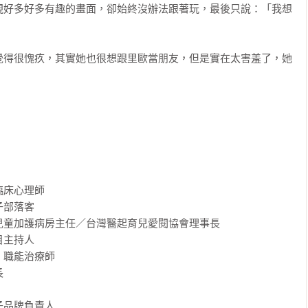
現好多好多有趣的畫面，卻始終沒辦法跟著玩，最後只說：「我想
覺得很愧疚，其實她也很想跟里歐當朋友，但是實在太害羞了，她
床心理師

部落客

童加護病房主任／台灣醫起育兒愛閱協會理事長

主持人

職能治療師



品牌負責人
