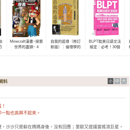
始
Minecraft漫畫~探索
自我的追尋（修訂
BLPT耽美日語文法
方
世界的盡頭~ 4
新版）：倫理學的
檢定：必考！30個
族
心理學探究
最令人臉紅心跳的
康
耽美句型！
資料
！

卻一點也高興不起來。
廳，沙沙只是躲在媽媽身後，沒有回應；里歐又提議當搖滾巨星，