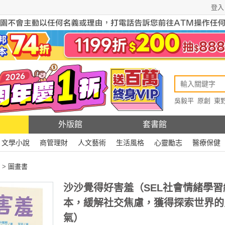
登入
吳毅平
原創
東
原創
Rewire
外版館
套書館
文學小說
商管理財
人文藝術
生活風格
心靈勵志
醫療保健
>
圖畫書
沙沙覺得好害羞（SEL社會情緒學習
本，緩解社交焦慮，獲得探索世界的
氣）