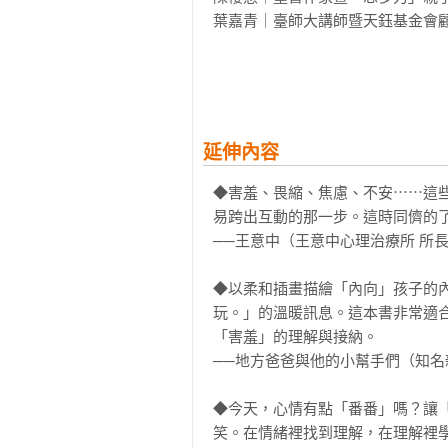
葉嘉青｜臺師大講師暨天鈺基金會顧
▍本書特色

◆暢銷繪本《花豹公車失業了》作者
◆SEL社會情緒學習繪本，陪伴孩
◆以簡單溫暖故事，如實描繪孩子遇
延伸內容
◆插畫家新星，在社群媒體擁有高
分展現圖像的力量。
◆害羞、畏縮、焦慮、不安⋯⋯這
易跨出互動的那一步。這時同儕的了
──王意中（王意中心理治療所 所長
◆以柔和插畫描繪「內向」孩子的
玩。」的溫暖訊息。這本書非常適
「害羞」的理解與接納。

──地方爸爸與他的小幫手們（知名
◆今天，心情有點「番番」嗎？讓
笑。在情緒裡找到理解，在理解裡學