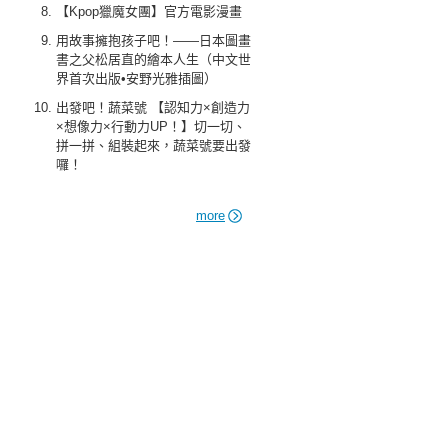
【Kpop獵魔女團】官方電影漫畫
用故事擁抱孩子吧！——日本圖畫
書之父松居直的繪本人生（中文世
界首次出版•安野光雅插圖）
出發吧！蔬菜號 【認知力×創造力
×想像力×行動力UP！】切一切、
拼一拼、組裝起來，蔬菜號要出發
囉！
more