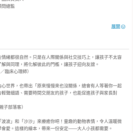
問總監

展開
新書。

子認識、理解並調節日常情緒，培養情緒素養核心能力。

到情緒問題時的內心小劇場，能引發父母與孩子高度共鳴。

人氣，其溫暖可愛的風格，生動捕捉各種細膩神情和肢體動作，充
些情緒都很自然。只是在人際關係與社交技巧上，讓孩子不太容
解與同理，將化解彼此的門檻，讓孩子迎向友誼。

／臨床心理師）

內心世界，也帶出「原來慢慢來也沒關係，總會有人等著你一起
合輕聲細語、需要時間交朋友的孩子，也能促進孩子與家長對
親子部落客）

「波波」和「沙沙」來療癒你吧！童趣的動物表情，令人溫暖微
會愛。這樣的繪本，帶來一份安定——大人小孩都需要。
