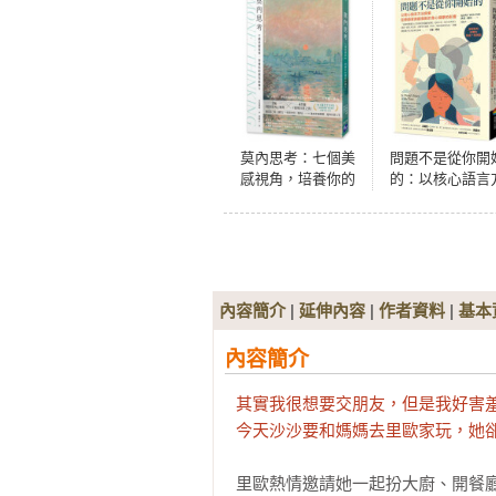
莫內思考：七個美
問題不是從你開
感視角，培養你的
的：以核心語言
感性直覺力
法探索並療癒家
創傷對於身心健
的影響
內容簡介
|
延伸內容
|
作者資料
|
基本
內容簡介
其實我很想要交朋友，但是我好害羞
今天沙沙要和媽媽去里歐家玩，她
里歐熱情邀請她一起扮大廚、開餐