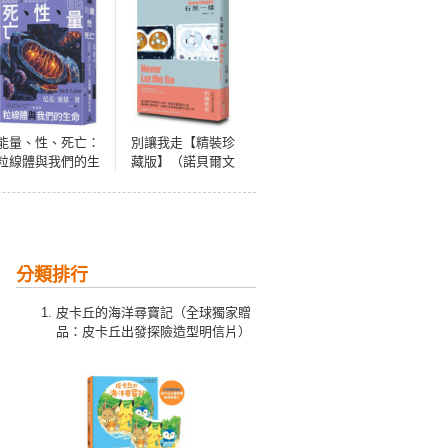
能量、性、死亡：
別讓我走【精裝珍
粒線體與我們的生
藏版】（諾貝爾文
命
學獎得主石黑一雄
最受歡迎代表作）
分類排行
皮卡丘的海洋尋寶記（全球獨家贈
品：皮卡丘出發探險造型明信片）