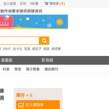
加入會員
紅利
6折購
購物車
(
0
)
野
16647
皮卡丘
寫真
楊双子
親簽
奧德賽
漫畫館
影音館
科普
學習
親子教養
雜誌期刊
繪
庫存 = 5
勇
放入購物車