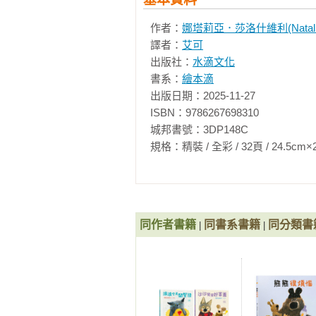
作者：
娜塔莉亞．莎洛什維利(Natalia Sh
譯者：
艾可
出版社：
水滴文化
書系：
繪本滴
出版日期：2025-11-27

ISBN：9786267698310

城邦書號：3DP148C

規格：精裝 / 全彩 / 32頁 / 24.5cm×25.4cm
同作者書籍
同書系書籍
同分類書
|
|