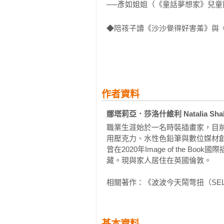
──彥如姐姐（《童話夢想家》兒童
◆陪孩子讀《沙沙覺得好害羞》與
認識、調節那些不舒服卻難以表達的
──陳 蜜（確幸的小日子版主）

◆從貼近生活的情境，協助孩子釐
我，讓感覺發生時——可以微笑不孤
作者資料
──陳櫻慧（童書作家暨「思多力」
娜塔莉亞．莎洛什維利 Natalia Shalo
職業生涯始於一名時裝插畫家，目
用壓克力、水性色鉛筆與數位媒材
曾在2020年Image of the
藏。現與家人居住在英國倫敦。

相關著作：《波波今天鬧彆扭（SE
基本資料