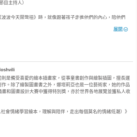
節目主持人）

《波波今天鬧彆扭》時，就像跟著孩子走進他們的內心，陪他們
感覺，最重要的是讓孩子知道我們懂他們的感受。

展開
清情緒感覺；溫柔的圖像是靠近的起點，故事的角色是有你也有
單～

親子品牌負責人）
shvili
前則是備受喜愛的繪本插畫家，從事童書創作與繪製插圖，擅長運
創作。除了繪製圖畫書之外，娜塔莉亞也是一位藝術家，她的作品
 Book國際插畫和圖書設計大賽中獲得特別獎，亦於世界各地展覽並獲私人收
L社會情緒學習繪本，理解與陪伴，走出每個莫名的情緒低潮）》