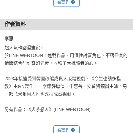
看更多
搶先看>> https://lin.ee/omhNJ6e/wttw
作者資料
李惠 
超人氣韓國漫畫家。

於LINE WEBTOON上連載作品，用個性討喜角色、不落俗套的
情節結合些許奇幻元素，收穫了大批讀者的心。

2023年接連受到韓國改編成真人版電視劇，《今生也請多指
教》由tvN製作、	李娜靜導演、申惠善、安普賢領銜主演。另
一部《犬系戀人》也改拍成電視劇。

另有作品：《犬系戀人》(LINE WEBTOON)
看更多