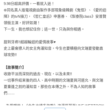
9.98分超高評價，一看就入迷！

⊛同名真人版電視劇由製作多部現象級韓劇《鬼怪》、《愛的迫
降》的tvN操刀，《哲仁皇后》申惠善、《梨泰院class》安普賢
領銜主演，好評如潮！

下一生，我也想記住你；這一世，只為與你相遇。

甜到牙疼!!超越輪迴的愛情故事♥

史上最會撩人的女主角潘知音，今生也要積極向文瑞夏發動直
球攻勢!!

【故事簡介】
收錄平淡而深刻的過去、現在，以及未來!!

一切事件結束後的四人、高中時期的文瑞夏與河道允、與文瑞
夏重逢之前的潘知音，那些在本傳之外，不為人知的故事
們……

- 為愛轉世！《今生也請多指教》浪漫原著至LINE WEBTOON 