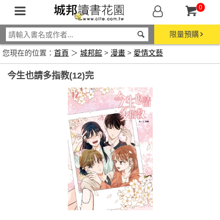
0
限量預購
您現在的位置：
首頁
＞
城邦館
>
漫畫
>
愛情文藝
今生也請多指教(12)完