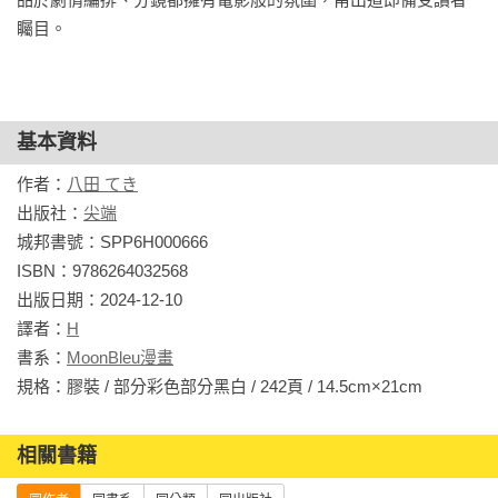
矚目。
基本資料
作者：
八田 てき
出版社：
尖端
城邦書號：SPP6H000666

ISBN：9786264032568

出版日期：2024-12-10

譯者：
H
書系：
MoonBleu漫畫
規格：膠裝 / 部分彩色部分黑白 / 242頁 / 14.5cm×21cm                
相關書籍