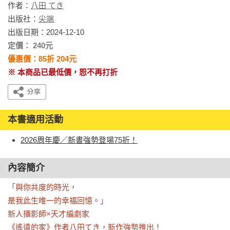
作者：
八田 てき
出版社：
尖端
出版日期：2024-12-10
定價： 240元
優惠價：85折 204元
※ 本商品已最低價，恕不再打折
本書適用活動
2026周年慶／新書強勢登場75折！
內容簡介
「與你共度的時光，

是我此生唯一的幸福回憶。」

新人攝影師×天才編劇家

《遙遠的家》作者八田てき，新作強勢推出！