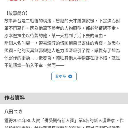
【故事簡介】

故事舞台是二戰後的橫濱。曾經的天才編劇家憬，下定決心封
筆不再寫作，因為他筆下參考的人物原型，都必然遭遇不幸。
原本選擇坐以待斃的他，某一天找到了活下去的理由。

那個人名叫燿一，帶著爛醉的憬回到自己寄住的青樓，並悉心
照顧。他的天真無邪與迷人魅力深深吸引了憬，讓憬有了想為
他寫作的衝動……憬發誓，犧牲其他人事物都在所不惜，就是
看更多
作者資料
八田 てき 
獲得2021年BL大賞「備受期待新人獎」第5名的新人漫畫家，作
品於劇情編排、分鏡都擁有電影般的氛圍，甫出道即備受讀者