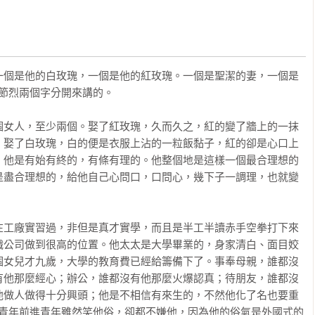
一個是他的白玫瑰，一個是他的紅玫瑰。一個是聖潔的妻，一個是
節烈兩個字分開來講的。

個女人，至少兩個。娶了紅玫瑰，久而久之，紅的變了牆上的一抹
；娶了白玫瑰，白的便是衣服上沾的一粒飯黏子，紅的卻是心口上
，他是有始有終的，有條有理的。他整個地是這樣一個最合理想的
是盡合理想的，給他自己心問口，口問心，幾下子一調理，也就變
在工廠實習過，非但是真才實學，而且是半工半讀赤手空拳打下來
織公司做到很高的位置。他太太是大學畢業的，身家清白、面目姣
個女兒才九歲，大學的教育費已經給籌備下了。事奉母親，誰都沒
有他那麼經心；辦公，誰都沒有他那麼火爆認真；待朋友，誰都沒
他做人做得十分興頭；他是不相信有來生的，不然他化了名也要重
藝青年前進青年雖然笑他俗，卻都不嫌他，因為他的俗氣是外國式的