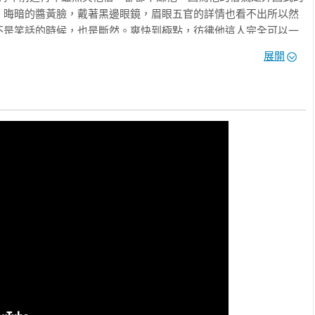
。晦暗的醬黃臉，戴著黑邊眼鏡，眉眼五官的詳情也看不出所以然
不是笑話的時候，也是斷然。爽快到極點，彷彿他這人完全可以一
誠懇的，就連他的眼鏡也可以作為信物。

展開
取自由，怕就要去學生意、做店夥，一輩子死在一個愚昧無知的小
事的時候，是站在世界之窗的窗口，實在是很難得的一個自由的
人的一生，再好些也是「桃花扇」，撞破了頭，血濺到扇子上。就
的扇子卻還是空白，而且筆酣墨飽，窗明几淨，只等他落筆。

子的，像有一種精緻的仿古信箋，白紙上印出微凸的粉紫古裝人像
緊的女人。

學校。苦學生在外國是看不到什麼的，振保回憶中的英國只限於地
餓、饞。像歌劇那樣的東西，他還是回國之後才見識了上海的俄國
多下了幾個錢，勻出點時間來到歐洲大陸旅行了一次。道經巴黎，
可是沒有熟悉內幕的朋友領導──這樣的朋友他結交不起，他不願意