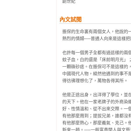
創世紀              
內文試閱
振保的生命裏有兩個女人，他說的
熱烈的情婦──普通人向來是這樣把
也許每一個男子全都有過這樣的兩
蚊子血，白的還是「床前明月光」
一顆硃砂痣。在振保可不是這樣的
中國現代人物，縱然他遇到的事不
得彷彿理想化了，萬物各得其所。

他是正途出身，出洋得了學位，並
的天下。他在一家老牌子的外商染
好、性情溫和、從不出來交際。一
有他那麼周到；提拔兄弟，誰都沒
有他那麼熱心，那麼義氣、克己。
新來一趟。──一般富貴閒人與文