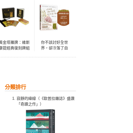
黃金塔羅牌：維斯
你不該討好全世
康提經典復刻牌組
界，卻冷落了自
（暢銷刷金版）
己：接受真實的
你，活出不糾結的
人生（隨書超值加
贈：辣媽精選食
譜）
分類排行
寂靜的緯線（《歐普拉雜誌》盛讚
「奇蹟之作」）