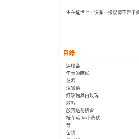
生在這世上，沒有一樣感情不是千瘡
當激情燒化了純粹，愛也戛然而止。
透視「張派愛情」的經典之作。

也許每一個男子全都有過這樣的兩個
目錄
娶了紅玫瑰，久而久之，紅的變了牆
娶了白玫瑰，白的便是衣服上沾的一
連環套   	

年青的時候   	

《紅玫瑰與白玫瑰》收錄了張愛玲
花凋   	

為愛虛擲青春，沉迷於每一次的征
鴻鸞禧   	

人終將老去，是非愛恨終會成空，
紅玫瑰與白玫瑰	

著張愛玲洞悉世情的描繪，我們心
散戲   	

殷寶送花樓會	

桂花蒸 阿小悲秋	

等	

留情	
