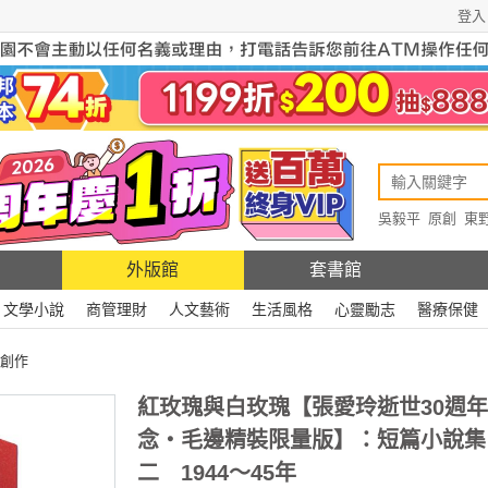
登入
吳毅平
原創
東
原創
Rewire
外版館
套書館
文學小說
商管理財
人文藝術
生活風格
心靈勵志
醫療保健
創作
紅玫瑰與白玫瑰【張愛玲逝世30週
念‧毛邊精裝限量版】：短篇小說集
二 1944～45年