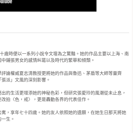
，花錢超過預算之外。

，提早吃了晚飯，他的寓所在一條僻靜的街上，他步行回寓，心裏
」未免有些悵然。街燈已經亮了，可是太陽還在頭上，一點一點往
房頂下，再往下掉，往下掉！房頂上彷彿雪白地蝕去了一塊。振保
宅第裏有人用一隻手指在那裏彈鋼琴，一個字一個字撳下去，遲慢
了一支又一支。耶誕夜的耶誕詩自有它的歡愉的氣氛，可是在這暑
街上，太不是時候了，就像是亂夢顛倒，無聊得可笑。振保不知道
二十歲時便以一系列小說令文壇為之驚豔。她的作品主要以上海、南
的琴聲。

中鋪張男女的感情糾葛以及時代的繁華和傾頹。

隻手，手心在出汗。他走得快了，前面的一個黑衣婦人倒把腳步放
學評論權威夏志清教授更將她的作品與魯迅、茅盾等大師等量齊
她在黑蕾絲紗底下穿著紅襯裙。他喜歡紅色的內衣。沒想到這地方
張派」文風的深刻影響。

簡出的生活更增添她的神秘色彩，但研究張愛玲的風潮從未止息，
改拍〈色，戒〉，更是轟動各界的代表佳作。

樁往事，總是帶著點愉快的哀感打趣著自己，說：「到巴黎之前還
回想起來應當是很浪漫的事了，可是不知道為什麼，浪漫的一部份
公寓，享年七十四歲。她的友人依照她的遺願，在她生日那天將她
來記得。外國人身上往往比中國人多著點氣味，這女人自己老是不
的一生。
來，偏過頭去聞了一聞。衣服上，胳肢窩裏噴了香水，賤價的香水
能忘記的異味。然而他最討厭的還是她的不放心。脫了衣服，單穿