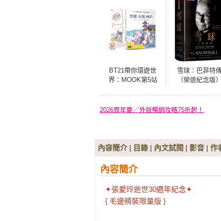
BT21帶你環遊世
雪球：巴菲特
界：MOOK第5站
（榮退紀念版
──京都‧大阪‧神
戶【附獨家贈品】
2026周年慶／外版暢銷攻略75折起！
內容簡介
|
目錄
|
內文試閱
|
影音
|
作
內容簡介
✦張愛玲逝世30週年紀念✦

{ 毛邊精裝限量版 }
