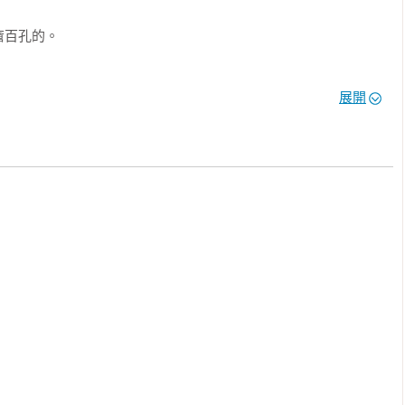
百孔的。



展開
女人，至少兩個。

上的一抹蚊子血，白的還是「床前明月光」；

粒飯黏子，紅的卻是心口上一顆硃砂痣。

創作顛峰期的十一篇短篇小說，如同人性的「連環套」，無數男女
服與葬送，在靈與肉的拉扯之下，越是努力抉擇，就越深陷囹圄。
這些熱烈而抑鬱的故事，在在展現浮世人生的放浪與淒涼，而伴隨
中那些不願面對的「深淵」，也將無所遁形。