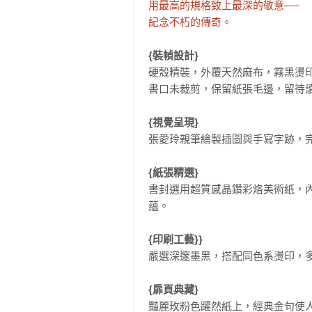
用最高的規格致上最深的敬意──

紀念不朽的傳奇。
{裝幀設計}
硬殼精裝，外覆天然麻布，霧黑燙印
書口未裁剪，保留紙張毛邊，留待讀
{視覺呈現}
張愛玲親筆繪製插圖與手寫字跡，完
{紙張精選}
書封選用超質感晶鑽彩烙美術紙，
蘊。

{印刷工藝}} 
嚴選深邃墨黑，搭配同色系燙印，多
{扉頁典藏}
豔麗玫粉色躍然紙上，經典金句使人