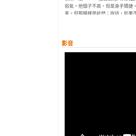
俗氣。他個子不高，但是身手矯捷
來。但那模樣是屹然；說話，如果
目了然的，即使沒有看準他的眼睛是
振保出身寒微，如果不是他自己爭
圈子裏。照現在，他從外國回來做
影音
人，不論在環境上、思想上。普通
這上面略加點染成為一枝桃花。振保
那空白上也有淡淡的人影子打了底
──在妻子與情婦之前還有兩個不要
第一個是巴黎的一個妓女。

振保學的是紡織工程，在愛丁堡進
底電車、白煮捲心菜、空白的霧、
歌劇團。只有某一年的暑假裏，他
他未嘗不想看看巴黎的人有多壞，