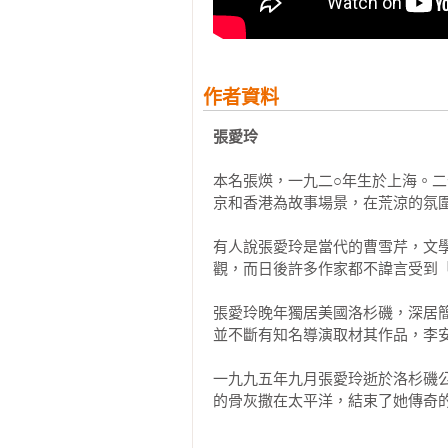
結交──自己闖了去呢，又怕被欺負
在巴黎這一天的傍晚，他沒事可做
想著：「人家都當我到過巴黎了，
作者資料
下掉，掉到那方形的水門汀建築的
一路行來，只覺得荒涼。不知誰家
張愛玲
地，彈出耶誕節讚美詩的調子，彈
天的下午，在靜靜晒滿了太陽的長
本名張煐，一九二○年生於上海。
為什麼，竟不能忍耐這一曲指頭彈出
京和香港為故事場景，在荒涼的氛圍
他加緊了步伐往前走，袴袋裏的一
有人說張愛玲是當代的曹雪芹，文
慢了，略略偏過頭來瞟了他一眼。
觀，而日後許多作家都不諱言受到「
也有這等女人，也有小旅館。

張愛玲晚年獨居美國洛杉磯，深居
並不斷有知名導演取材其作品，李安
多年後，振保向朋友們追述到這一
是個童男子呢！該去憑弔一番。」
一九九五年九月張愛玲逝於洛杉磯
他倒記不清了，單揀那惱人的部份
的骨灰撒在太平洋，結束了她傳奇
放心，他看見她有意無意抬起手臂
與狐臭與汗酸氣混和了，是使人不