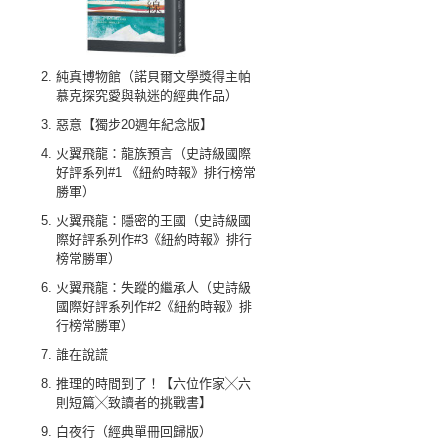
純真博物館（諾貝爾文學獎得主帕
慕克探究愛與執迷的經典作品）
惡意【獨步20週年紀念版】
火翼飛龍：龍族預言（史詩級國際
好評系列#1 《紐約時報》排行榜常
勝軍）
火翼飛龍：隱密的王國（史詩級國
際好評系列作#3《紐約時報》排行
榜常勝軍）
火翼飛龍：失蹤的繼承人（史詩級
國際好評系列作#2《紐約時報》排
行榜常勝軍）
誰在說謊
推理的時間到了！【六位作家╳六
則短篇╳致讀者的挑戰書】
白夜行（經典單冊回歸版）