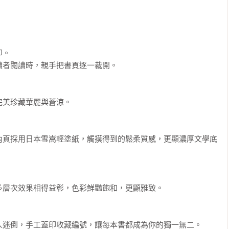
。

者閱讀時，親手把書頁逐一裁開。

美珍藏華麗與蒼涼。

內頁採用日本雪嵩輕塗紙，觸摸得到的鬆柔質感，更顯濃厚文學底
層次效果相得益彰，色彩鮮豔飽和，更顯雅致。

迷倒，手工蓋印收藏編號，讓每本書都成為你的獨一無二。
