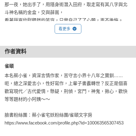
那一夜，她出手了，用隱身術潛入田府，取走寫有其八字與北
斗神名稱的金盒，交與薛嵩，

看著薛嵩欣慰釋然的笑容，只覺自己了了心願，再不後悔。

可誰知薛嵩愛女卻突然歸家，堅持要父親賜死紅線！

看更多
無人知道那混亂的一夜，究竟發生了什麼？

作者資料
當裴行真和卓拾娘收到赤鳶求助，披星戴月趕到潞州，才知紅
線被指稱是殺人凶手，

雀頤 
而親自將她捉拿下獄的，正是薛嵩……
本名蔡小雀，資深言情作家，苦守言小界十八年之寶釧……
呃，總之深愛言小，性好寫作，上輩子書蠹轉世？反正是個喜
歡寫現代／古代愛情，懸疑，刑偵，宮鬥，神鬼，揪心，歡快
等等題材的小阿姨～～ 

臉書粉絲團：蔡小雀宅妖粉絲團/雀頤文字房

https://www.facebook.com/profile.php?id=100063565307453