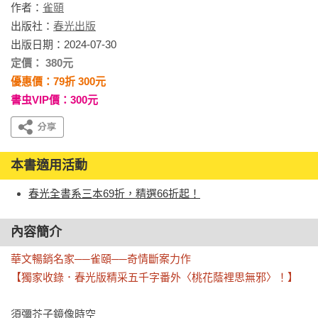
作者：
雀頤
出版社：
春光出版
出版日期：2024-07-30
定價： 380元
優惠價：79折 300元
書虫VIP價：300元
本書適用活動
春光全書系三本69折，精選66折起！
內容簡介
華文暢銷名家──雀頤──奇情斷案力作

【獨家收錄．春光版精采五千字番外〈桃花蔭裡思無邪〉！】
須彌芥子鏡像時空
