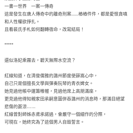
一書一世界　一案一傳奇

這是發生在唐人傳奇中的離奇刑案......樁樁件件，都是愛恨貪嗔
和人性權欲掙扎。

且看裴氏手札如何翻轉宿命，改寫結局！

*****

還似洛妃乘霧去，碧天無際水空流？

紅線知道，在清俊儒雅的潞州節度使薛嵩心中，

自己只是個擅長文學與彈奏阮琴的青衣婢女。

她見過他帳中運籌帷幄，見過他席上高朋滿座，

更見過他得知親家田承嗣意圖併吞潞州的消息時，那滿目絕望
悲傷的蒼涼……

紅線曾對師姊赤鳶承諾過，會嚴守一個細作的分際，

可現在，她終究為了這個男人自毀誓言。
