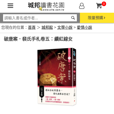
0
限量預購
您現在的位置：
首頁
＞
城邦館
>
文學小說
>
愛情小說
破唐案．裴氏手札卷五：續紅線女