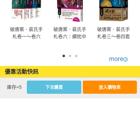
破唐案．裴氏手
破唐案．裴氏手
破唐案．裴氏手
札卷一～卷六
札卷六：續枕中
札卷三～卷四套
（套書）
記（完結）
書（限量作者親
筆簽名金屬特色
扉頁，附贈兩張
more
裴氏手札透卡贈
優惠活動快訊
品版）
庫存=5
下次購買
放入購物車