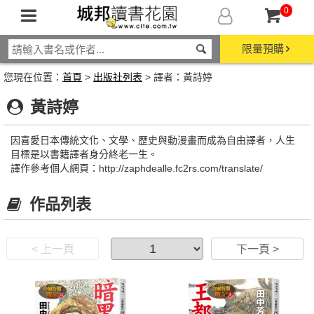
0
限量預購
您現在位置：
首頁
>
出版社列表
> 譯者：黃詩婷
黃詩婷
因喜愛日本傳統文化、文學、歷史與動漫畫而成為自由譯者，人生
目標是以書籍譯者身分終老一生。
譯作參考個人網頁：http://zaphdealle.fc2rs.com/translate/
作品列表
< 上一頁
下一頁 >