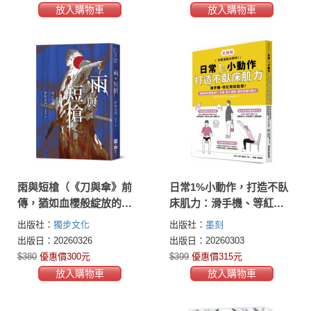
放入購物車
放入購物車
雨與短槍（《刀與傘》前
日常1%小動作，打造不臥
傳，猶如血櫻般綻放的長
床肌力：滑手機、等紅燈
篇時代推理小說）
就能做！輕鬆預防膝蓋退
出版社：
獨步文化
出版社：
墨刻
化、失智、肌少骨鬆，邁
出版日：20260326
出版日：20260303
向百歲行動力
$380
優惠價300元
$399
優惠價315元
放入購物車
放入購物車