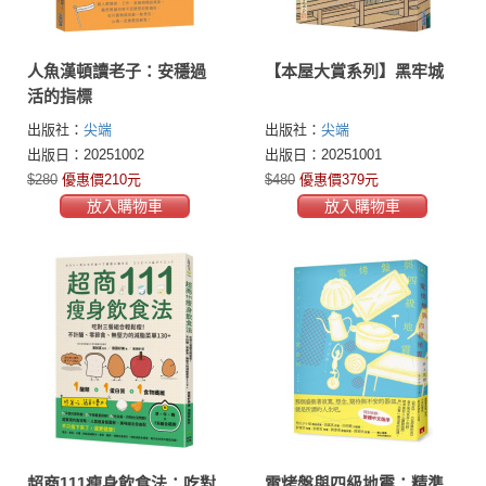
人魚漢頓讀老子：安穩過
【本屋大賞系列】黑牢城
活的指標
出版社：
尖端
出版社：
尖端
出版日：20251002
出版日：20251001
$280
優惠價210元
$480
優惠價379元
放入購物車
放入購物車
超商111瘦身飲食法：吃對
電烤盤與四級地震：精準