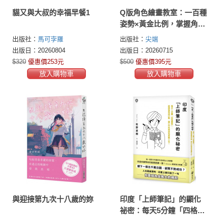
貓又與大叔的幸福早餐1
Q版角色繪畫教室：一百種
姿勢×黃金比例，掌握角色
魅力關鍵
出版社：
馬可孛羅
出版社：
尖端
出版日：20260804
出版日：20260715
$320
優惠價253元
$500
優惠價395元
放入購物車
放入購物車
與迎接第九次十八歲的妳
印度「上師筆記」的顯化
祕密：每天5分鐘「四格書