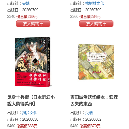
寫」，把煩惱寫成行動，
出版社：
尖端
出版社：
橡樹林文化
讓心中所想成為真實人
出版日：20260709
出版日：20260709
生！
$340
優惠價269元
$360
優惠價284元
放入購物車
放入購物車
鬼身十兵衛【日本奇幻小
吉田誠治妖怪繪本：狐狸
說大獎得獎作】
丟失的東西
出版社：
獨步文化
出版社：
尖端
出版日：20260630
出版日：20260602
$460
優惠價363元
$480
優惠價379元