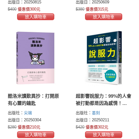
出版日：20250815
出版日：20250609
極品之作。）
$400
優惠價300元
$380
優惠價315元
放入購物車
放入購物車
酷洛米讀歎異抄：打開原
超影響說服力：99%的人會
有心靈的鑰匙
被打動都是因為感情！日
本王牌業務員教你運用28
出版社：
尖端
出版社：
墨刻
大心法動搖人心，職場和
出版日：20250304
出版日：20250211
人際都成功
$280
優惠價210元
$420
優惠價302元
放入購物車
放入購物車