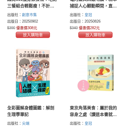
三餐組合輕鬆瘦！不計
捕捉人心顫動瞬間，直木
醣、零節食、無壓力的減
賞作家井上荒野對「活
出版社：
創意市集
出版社：
皇冠
脂菜單130+
著」最溫柔的詮釋。
出版日：20250902
出版日：20250826
$390
優惠價308元
$340
優惠價282元
放入購物車
放入購物車
全彩圖解身體圖鑑：解剖
東京角落美食：屬於我的
生理學筆記
容身之處（讀這本書就像
吃了一道美味料理──捨不
出版社：
尖端
出版社：
皇冠
得結束。持續摧毀淚腺的