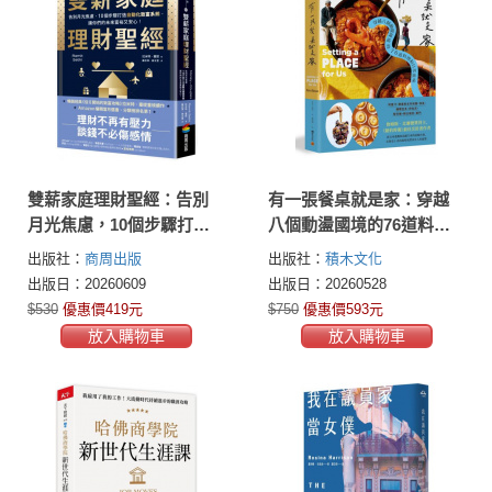
雙薪家庭理財聖經：告別
有一張餐桌就是家：穿越
月光焦慮，10個步驟打造
八個動盪國境的76道料理
自動化致富系統，讓你們
和日常滋味
出版社：
商周出版
出版社：
積木文化
的未來富裕又安心！
出版日：20260609
出版日：20260528
$530
優惠價419元
$750
優惠價593元
放入購物車
放入購物車