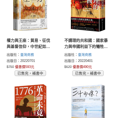
權力與王座：貿易、征伐
不講理的共和國：國家暴
與基督信仰，中世紀如何
力與帝國利益下的犧牲
奠定歐洲強盛的基礎？
品，一部原住民族對抗美
出版社：
臺灣商務
出版社：
臺灣商務
國西拓的血淚哀歌
出版日：20220701
出版日：20220401
$750
優惠價593元
$620
優惠價490元
已售完，補書中
已售完，補書中