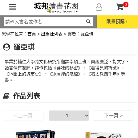
0
限量預購
您現在位置：
首頁
>
出版社列表
> 譯者：羅亞琪
羅亞琪
畢業於輔仁大學跨文化研究所翻譯學碩士班。興趣廣泛，對文字、
語言情有獨鍾，譯作包括《鮮味的祕密》、《看得見的符號》、
《地圖上的城市史》、《冰層裡的航線》、《猶太教四千年》等
書。
作品列表
< 上一頁
下一頁 >