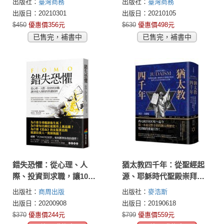
出版社：
臺灣商務
出版社：
臺灣商務
出版日：20210301
出版日：20210105
$450
優惠價356元
$630
優惠價498元
已售完，補書中
已售完，補書中
錯失恐懼：從心理、人
猶太教四千年：從聖經起
際、投資到求職，讓10億
源、耶穌時代聖殿崇拜到
人深陷的焦慮陷阱
現代分布全球的猶太信仰
出版社：
商周出版
出版社：
麥浩斯
出版日：20200908
出版日：20190618
$370
優惠價244元
$799
優惠價559元