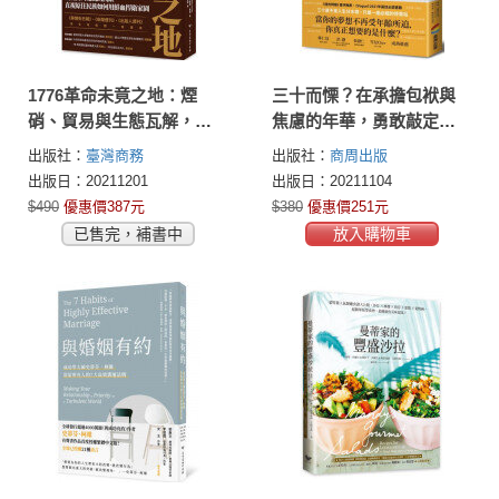
1776革命未竟之地：煙
三十而慄？在承擔包袱與
硝、貿易與生態瓦解，不
焦慮的年華，勇敢敲定自
為人知的美洲史
己的人生節奏
出版社：
臺灣商務
出版社：
商周出版
出版日：20211201
出版日：20211104
$490
優惠價387元
$380
優惠價251元
已售完，補書中
放入購物車