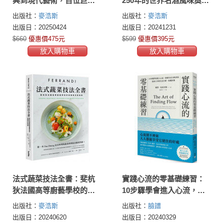
興到現代藝術，百位巨匠
250年的世界名酒風味奧秘
的美學探索
與崛起軌跡
出版社：
麥浩斯
出版社：
麥浩斯
出版日：20250424
出版日：20241231
$660
優惠價475元
$599
優惠價395元
放入購物車
放入購物車
法式蔬菜技法全書：斐杭
實踐心流的零基礎練習：
狄法國高等廚藝學校的食
10步驟學會進入心流，增
譜與烹飪指南
進生產力與表現，達成工
出版社：
麥浩斯
出版社：
臉譜
作與生活目標、收穫快樂
出版日：20240620
出版日：20240329