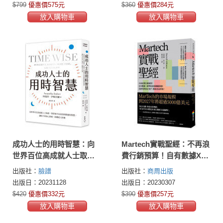
【隨書附贈「進入心流」
$799
優惠價575元
$360
優惠價284元
實踐練習本】
放入購物車
放入購物車
成功人士的用時智慧：向
Martech實戰聖經：不再浪
世界百位高成就人士取
費行銷預算！自有數據X精
經，學習事半功倍的時間
準投放的關鍵利器，為你
出版社：
臉譜
出版社：
商周出版
運用智慧，讓你不再身心
找到真正客戶、獲取更高
出版日：20231128
出版日：20230307
俱疲、收穫更大快樂
營收！
$420
優惠價332元
$390
優惠價257元
放入購物車
放入購物車