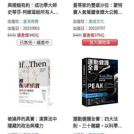
與婚姻有約：成功學大師
曼蒂家的豐盛沙拉：蒙特
史蒂芬·柯維寫給所有人的7
婁人氣餐廳食譜大公開，
大高效溝通法則
沙拉X淋醬X奶昔X甜點X穀
出版社：
臺灣商務
出版社：
潮浪文化
物碗，超簡單原型食物，
出版日：20210901
出版日：20210707
最健康的美味提案！
$430
優惠價340元
$480
優惠價379元
已售完，補書中
放入購物車
被操弄的真實：演算法中
運動健護全書：四大法
隱藏的政治與權力
則、三十關鍵，以科學方
法有效提升體能成果