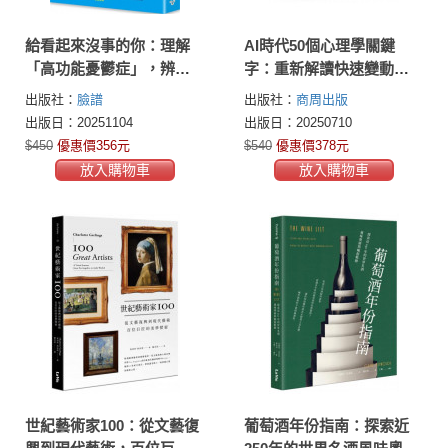
給看起來沒事的你：理解
AI時代50個心理學關鍵
「高功能憂鬱症」，辨識
字：重新解讀快速變動的
「正常」表象下空虛與痛
現代生活與人類行為（著
出版社：
臉譜
出版社：
商周出版
苦的真正根源，找回對生
作累銷超過百萬冊，心理
出版日：20251104
出版日：20250710
活的意義感與自我價值
學暢銷作者新作）
$450
優惠價356元
$540
優惠價378元
放入購物車
放入購物車
世紀藝術家100：從文藝復
葡萄酒年份指南：探索近