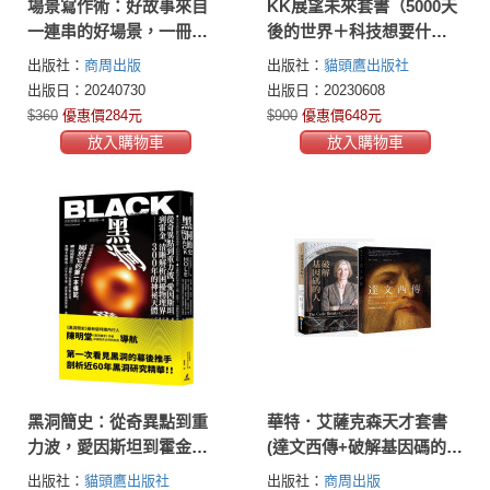
場景寫作術：好故事來自
KK展望未來套書（5000天
一連串的好場景，一冊通
後的世界＋科技想要什
曉「雪花分形寫作法」中
麼）
出版社：
商周出版
出版社：
貓頭鷹出版社
感動讀者的最關鍵步驟
出版日：20240730
出版日：20230608
$360
優惠價284元
$900
優惠價648元
放入購物車
放入購物車
黑洞簡史：從奇異點到重
華特．艾薩克森天才套書
力波，愛因斯坦到霍金，
(達文西傳+破解基因碼的
清晰解析困擾物理界300年
人)
出版社：
貓頭鷹出版社
出版社：
商周出版