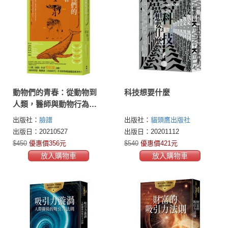
動物們的青春：從動物到
科技想要什麼
人類，醫師與動物行為學
家打破物種隔閡，揭開青
出版社：
臉譜
出版社：
貓頭鷹出版社
少年時期的真正意義與祕
出版日：20210527
出版日：20201112
密
$450
優惠價356元
$540
優惠價421元
放入購物車
放入購物車