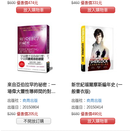
$600
優惠價474元
$460
優惠價331元
放入購物車
放入購物車
來自亞伯拉罕的祕密：一
新世紀福爾摩斯編年史 (一
場偉大靈性導師間的對
般書衣版)
話，一段啟發心智的旅程
出版社：
商周出版
出版社：
商周出版
出版日：20150804
出版日：20150414
$260
優惠價205元
$680
優惠價490元
不開放訂購
放入購物車