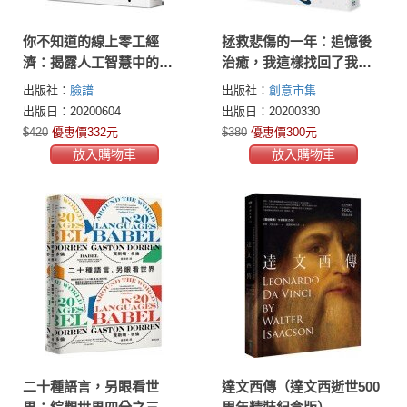
你不知道的線上零工經
拯救悲傷的一年：追憶後
濟：揭露人工智慧中的工
治癒，我這樣找回了我自
人智慧，以及網路眾包人
己
出版社：
臉譜
出版社：
創意市集
力低薪、無保障的真相，
出版日：20200604
出版日：20200330
新型態的雇傭關係將如何
$420
優惠價332元
$380
優惠價300元
改變我們的未來？
放入購物車
放入購物車
二十種語言，另眼看世
達文西傳（達文西逝世500