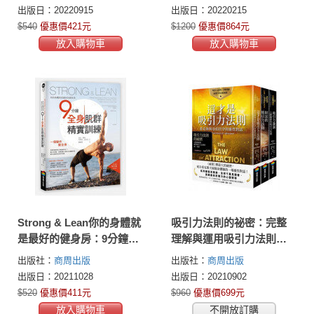
的神秘天體
出版日：20220915
出版日：20220215
$540
優惠價421元
$1200
優惠價864元
放入購物車
放入購物車
Strong & Lean你的身體就
吸引力法則的祕密：完整
是最好的健身房：9分鐘全
理解與運用吸引力法則的
身肌群精實訓練
第一套書
出版社：
商周出版
出版社：
商周出版
出版日：20211028
出版日：20210902
$520
優惠價411元
$960
優惠價699元
放入購物車
不開放訂購