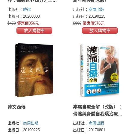
界：綜觀世界四分之三人
周年精裝紀念版）
口聽、讀、說、寫的語
出版社：
臉譜
出版社：
商周出版
言，暢遊多采多姿的文化
出版日：20200303
出版日：20190225
語言學世界、挖掘日常溝
$450
優惠價356元
$800
優惠價576元
通背後的歷史趣知識
放入購物車
放入購物車
達文西傳
疼痛自療全解（改版）：
骨骼與身體自我矯治療法
喚醒身體自癒力
出版社：
商周出版
出版社：
商周出版
出版日：20190225
出版日：20170801