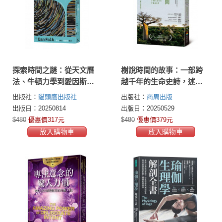
探索時間之謎：從天文曆
樹說時間的故事：一部跨
法、牛頓力學到愛因斯坦
越千年的生命史詩，述說
相對論
自然共生、氣候變遷與人
出版社：
貓頭鷹出版社
出版社：
商周出版
類未來的啟示
出版日：20250814
出版日：20250529
$480
優惠價317元
$480
優惠價379元
放入購物車
放入購物車