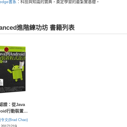
wledge書系
：科技與知識的寶典，奠定學習的最紮實基礎。
vanced進階練功坊 書籍列表
認證：從Java
roid行動裝置程
必修的15堂課
令文(Brad Chao)
0171219