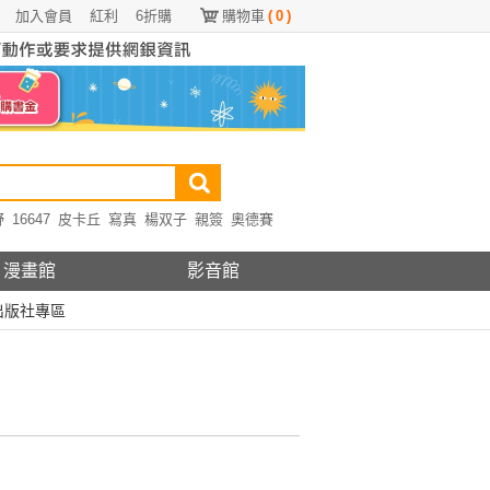
加入會員
紅利
6折購
購物車
(
0
)
野
16647
皮卡丘
寫真
楊双子
親簽
奧德賽
漫畫館
影音館
出版社專區