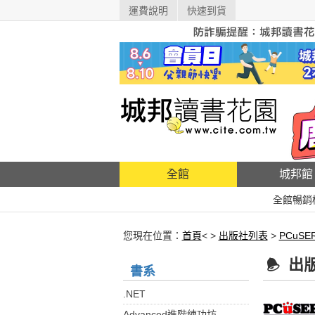
運費說明
快速到貨
全館
城邦館
全館暢銷
您現在位置：
首頁
< >
出版社列表
>
PCuS
出
書系
.NET
Advanced進階練功坊