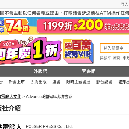
登入
吳毅平
原創
東
原創
Rewire
外版館
套書館
榜
新書上市
即將出版
選書
限時主題書展
影音說書
城邦
ER電腦人文化
> Advanced進階練功坊書系
版社介紹
PCuSER PRESS Co., Ltd.