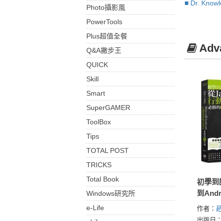
■ Dr. Kno
Photo攝影風
PowerTools
Plus超值全餐
Ad
Q&A撇步王
QUICK
Skill
Smart
SuperGAMER
ToolBox
Tips
TOTAL POST
TRICKS
Total Book
初學到
到And
Windows研究所
式設計
e-Life
作者：
趙
出版日：2