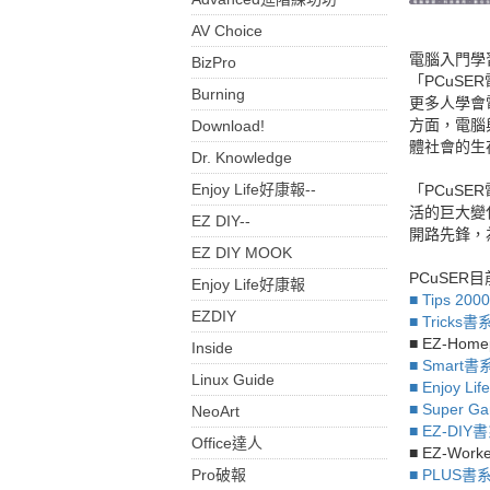
AV Choice
電腦入門學
BizPro
「PCuS
Burning
更多人學會
方面，電腦
Download!
體社會的生
Dr. Knowledge
Enjoy Life好康報--
「PCuS
活的巨大變
EZ DIY--
開路先鋒，
EZ DIY MOOK
PCuSE
Enjoy Life好康報
■ Tips 20
EZDIY
■ Tricks書
■ EZ-Hom
Inside
■ Smart書
Linux Guide
■ Enjoy Li
■ Super 
NeoArt
■ EZ-DIY
Office達人
■ EZ-Wor
Pro破報
■ PLUS書