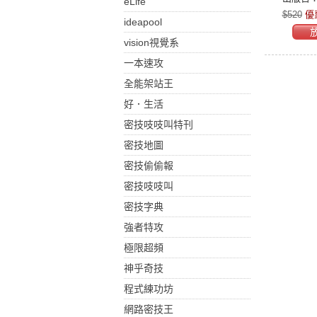
eLife
$520
優
ideapool
vision視覺系
一本速攻
全能架站王
好．生活
密技吱吱叫特刊
密技地圖
密技偷偷報
密技吱吱叫
密技字典
強者特攻
極限超頻
神乎奇技
程式練功坊
網路密技王