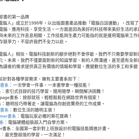
習書的第一品牌
ER電腦人」成立於1998年，以出版圖書產品推動「電腦白話運動」，改
電腦、應用科技、享受生活。一方面是因為美好的科技帶來美好生活的承
與未來的工作息息相關，工作技能與生產力可能指的就是運用電腦來工作
存競爭力，不容許我們不全力以赴。
ER電腦人」相信，電腦科技創新的腳步絕對不會停歇，我們不只需要學習
化。未來，我們不僅要面對新的知識學習、新的人際溝通，甚至還有全新的
為讀者的需求提供真正有價值的情報和學習，應變數位生活的多工和多變
R目前針對各種學習需求，擁有主要書系如下：
00書系
：一次學會一件事，一本書學會一種技能！
系
：索引式目錄的技巧學習，隨用隨學，瞬間解決困難！
epage書系
：按部就班，輕輕鬆鬆在網路世界有個家！
系
：聰明技巧帶著走，讓電腦為你創造驚奇的工作成果。
fe書系
：數位生活的聰明主張！
Gamer書系
：電腦玩家必備的葵花寶典！
書系：
電腦硬體組裝超入門自學方案。
ker書系
：全國第一套針對上班族設計的電腦技能精進計畫。
系：
最完整超值的學習，一次滿足！