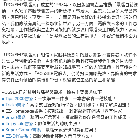
「PCuSER電腦人」成立於1998年，以出版圖書產品推動「電腦白話運
動」，改寫了電腦學習叢書的新標準。電腦人一直努力讓更多人學會電
腦、應用科技、享受生活。一方面是因為美好的科技帶來美好生活的承
諾，我們應該有勇氣一探那個新世界；另一方面，電腦與未來的工作息
息相關，工作技能與生產力可能指的就是運用電腦來工作的能力，這就
不是個人的幸福與否，而是整體社會的生存競爭力，不容許我們不全力
以赴。
「PCuSER電腦人」相信，電腦科技創新的腳步絕對不會停歇，我們不
只需要學習新的技術，更要有能力應對新科技帶給我們生活的巨大變
化。未來，我們不僅要面對新的知識學習、新的人際溝通，甚至還有全
新的生活方式。「PCuSER電腦人」仍將扮演開路先鋒，為讀者的需求
提供真正有價值的情報和學習，應變數位生活的多工和多變。
PCuSER目前針對各種學習需求，擁有主要書系如下：
■ Tips 2000書系
：一次學會一件事，一本書學會一種技能！
■ Tricks書系
：索引式目錄的技巧學習，隨用隨學，瞬間解決困難！
■ EZ-Homepage書系
：按部就班，輕輕鬆鬆在網路世界有個家！
■ Smart書系
：聰明技巧帶著走，讓電腦為你創造驚奇的工作成果。
■ Enjoy Life書系
：數位生活的聰明主張！
■ Super Gamer書系
：電腦玩家必備的葵花寶典！
■ EZ-DIY書系：
電腦硬體組裝超入門自學方案。