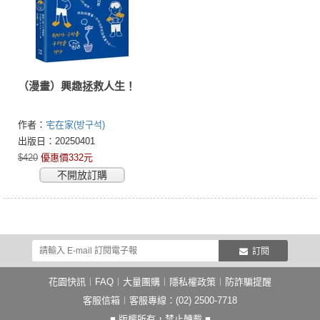
（漫畫）興趣拯救人生！
作者：
宅在家(방구석)
出版日：20250401
$420
優惠價332元
不開放訂購
訂閱
花園快訊
︱
FAQ
︱
大量團購
︱
隱私權政策
︱
防詐騙提醒
客服信箱
︱客服專線：(02) 2500-7718
■ 版權所有，禁止轉載 ■